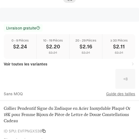
Livraison gratuite
0 - 9 Pièces
10 - 19 Pièces
20 - 29 Pièces
≥ 30 Pièces
$
2.24
$
2.20
$
2.16
$
2.11
$
2.24
$
2.24
$
2.24
Voir toutes les variantes
+
8
Sans MOQ
Guide des tailles
Collier Pendentif Signe du Zodiaque en Acier Inoxydable Plaqué Or
18K pour Femme Bijoux de Pièce de Lettre de Douze Constellations
Cadeau
ID SPU
:
EVFPNGX538