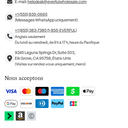
E-mail:
helpdesk@everfulwholesale.com
+1 (555) 835-0665
(Messages WhatsApp uniquement)
+1 (855) 383-7385 (1-855-EVERFUL)
Anglais seulement
Du lundi au vendredi, de 9 h à 17 h, heure du Pacifique
9245 Laguna Springs Dr, Suite 203,
Elk Grove, CA 95758, États-Unis
(Visites sur rendez-vous uniquement, merci)
Nous acceptons