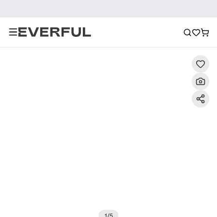
Description
Photos détaillées
FAQ
Recommanda
1
/
5