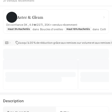
31 vendus récemment
Aster & Gleam
Aster & Gleam
De confiance 3K , 4.9★(227) , 35K+ vendus récemment
dans
Boucles d'oreilles
dans
Colliers
Haut 3% Rachetés
Haut 10% Rachetés
Jusqu’à 20 % de réduction grâce aux remises sur volume et aux remises 
Description