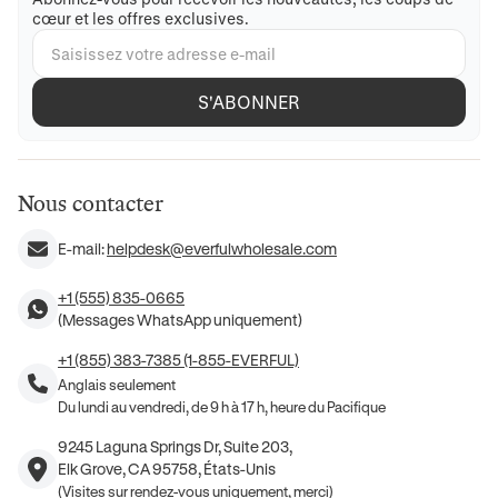
cœur et les offres exclusives.
S'ABONNER
Nous contacter
E-mail:
helpdesk@everfulwholesale.com
+1 (555) 835-0665
(Messages WhatsApp uniquement)
+1 (855) 383-7385 (1-855-EVERFUL)
Anglais seulement
Du lundi au vendredi, de 9 h à 17 h, heure du Pacifique
9245 Laguna Springs Dr, Suite 203,
Elk Grove, CA 95758, États-Unis
(Visites sur rendez-vous uniquement, merci)