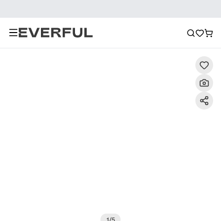
Description
Photos détaillées
FAQ
Recommanda
1
/
5