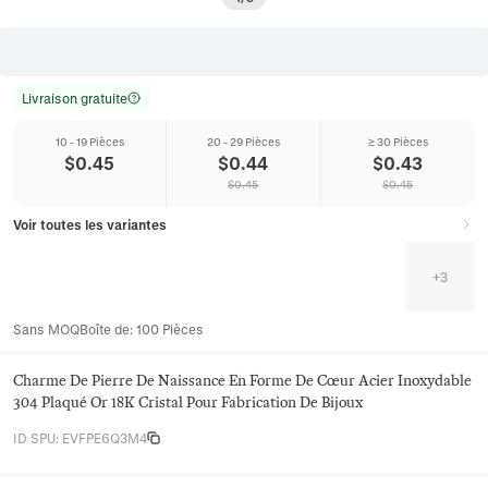
Livraison gratuite
10 - 19 Pièces
20 - 29 Pièces
≥ 30 Pièces
$
0.45
$
0.44
$
0.43
$
0.45
$
0.45
Voir toutes les variantes
+
3
Sans MOQ
Boîte de
:
100
Pièces
Charme De Pierre De Naissance En Forme De Cœur Acier Inoxydable
304 Plaqué Or 18K Cristal Pour Fabrication De Bijoux
ID SPU
:
EVFPE6Q3M4