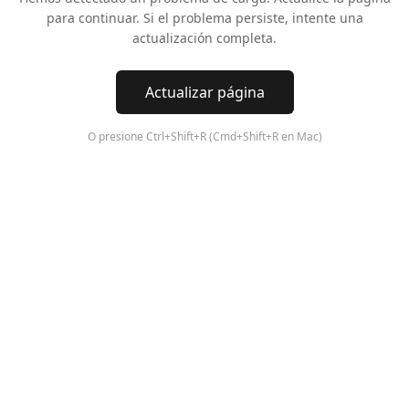
para continuar. Si el problema persiste, intente una
actualización completa.
Actualizar página
O presione Ctrl+Shift+R (Cmd+Shift+R en Mac)