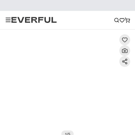
Descripción
Imágenes detalladas
Preguntas frecuent
1
/
5