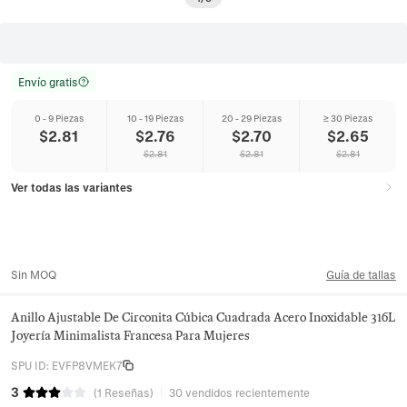
Envío gratis
0 - 9 Piezas
10 - 19 Piezas
20 - 29 Piezas
≥ 30 Piezas
$
2.81
$
2.76
$
2.70
$
2.65
$
2.81
$
2.81
$
2.81
Ver todas las variantes
Sin MOQ
Guía de tallas
Anillo Ajustable De Circonita Cúbica Cuadrada Acero Inoxidable 316L
Joyería Minimalista Francesa Para Mujeres
SPU ID
:
EVFP8VMEK7
3
(
1
Reseñas
)
30 vendidos recientemente