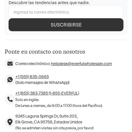
Descubre las tendencias antes que nadie.
SUSCRIBIRSE
Ponte en contacto con nosotros
Correo electrónico:
helpdesk@everfulwholesale.com
+1 (555) 835-0665
(Solo mensajes de WhatsApp)
+1 (855) 383-7385 (1-855-EVERFUL)
Solo en inglés
De lunes a viernes, de 9:00 a 17:00 (hora del Pacífico).
9245 Laguna Springs Dr, Suite 203,
Elk Grove, CA 95758, Estados Unidos
(No se admiten visitas sin cita previa, por favor)