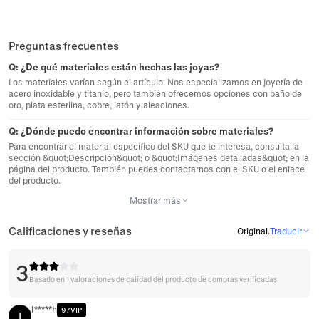
Preguntas frecuentes
Q:
¿De qué materiales están hechas las joyas?
Los materiales varían según el artículo. Nos especializamos en joyería de
acero inoxidable y titanio, pero también ofrecemos opciones con baño de
oro, plata esterlina, cobre, latón y aleaciones.
Q:
¿Dónde puedo encontrar información sobre materiales?
Para encontrar el material específico del SKU que te interesa, consulta la
sección &quot;Descripción&quot; o &quot;Imágenes detalladas&quot; en la
página del producto. También puedes contactarnos con el SKU o el enlace
del producto.
Mostrar más
Calificaciones y reseñas
Original
.
Traducir
3
Basado en 1 valoraciones de calidad del producto de compras verificadas
I*****h
97VIP
I