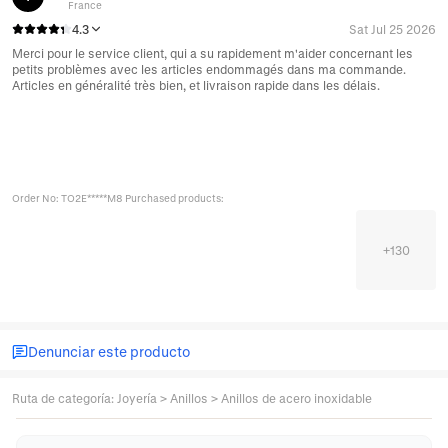
France
4.3
Sat Jul 25 2026
Merci pour le service client, qui a su rapidement m'aider concernant les
petits problèmes avec les articles endommagés dans ma commande.
Articles en généralité très bien, et livraison rapide dans les délais.
Order No: TO2E*****M8 Purchased products:
+
130
Denunciar este producto
Ruta de categoría
:
Joyería
>
Anillos
>
Anillos de acero inoxidable