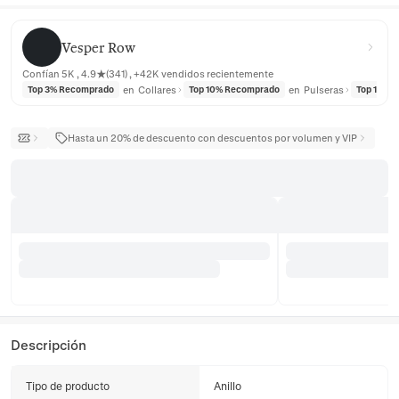
Vesper Row
Vesper Row
Confían 5K , 4.9★(341) , +42K vendidos recientemente
en
Collares
en
Pulseras
Top 3% Recomprado
Top 10% Recomprado
Top 10% 
Hasta un 20% de descuento con descuentos por volumen y VIP
Descripción
Tipo de producto
Anillo