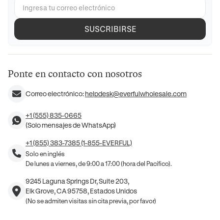
SUSCRIBIRSE
Ponte en contacto con nosotros
Correo electrónico:
helpdesk@everfulwholesale.com
+1 (555) 835-0665
(Solo mensajes de WhatsApp)
+1 (855) 383-7385 (1-855-EVERFUL)
Solo en inglés
De lunes a viernes, de 9:00 a 17:00 (hora del Pacífico).
9245 Laguna Springs Dr, Suite 203,
Elk Grove, CA 95758, Estados Unidos
(No se admiten visitas sin cita previa, por favor)