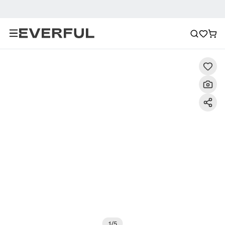
Descripción
Imágenes detalladas
Preguntas frecuent
1
/
5