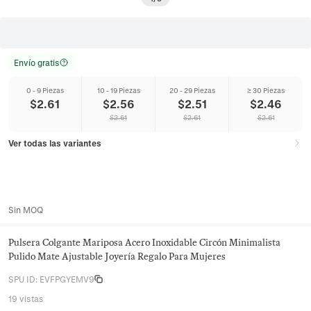
Envío gratis
0 - 9 Piezas
10 - 19 Piezas
20 - 29 Piezas
≥ 30 Piezas
$
2.61
$
2.56
$
2.51
$
2.46
$
2.61
$
2.61
$
2.61
Ver todas las variantes
Sin MOQ
Pulsera Colgante Mariposa Acero Inoxidable Circón Minimalista
Pulido Mate Ajustable Joyería Regalo Para Mujeres
SPU ID
:
EVFPGYEMV9
19 vistas