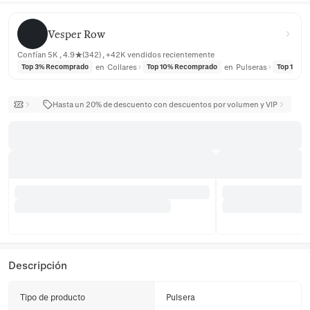
Vesper Row
Vesper Row
Confían 5K , 4.9★(342) , +42K vendidos recientemente
en
Collares
en
Pulseras
Top 3% Recomprado
Top 10% Recomprado
Top 10% 
Hasta un 20% de descuento con descuentos por volumen y VIP
Descripción
Tipo de producto
Pulsera