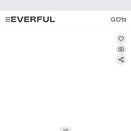
Descripción
Imágenes detalladas
Preguntas frecuent
1
/
5