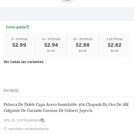
Envío gratis
0 - 9 Piezas
10 - 19 Piezas
20 - 29 Piezas
≥ 30 Piezas
$
2.99
$
2.94
$
2.88
$
2.82
$
2.99
$
2.99
$
2.99
Ver todas las variantes
Sin MOQ
Pulsera De Doble Capa Acero Inoxidable 304 Chapado En Oro De 18K
Colgante De Corazón Cuentas De Colores Joyería
SPU ID
:
EVFPG96N6V
17 vendidos recientemente