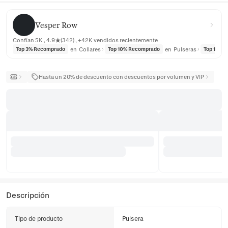
Vesper Row
Vesper Row
Confían 5K , 4.9★(342) , +42K vendidos recientemente
en
Collares
en
Pulseras
Top 3% Recomprado
Top 10% Recomprado
Top 10% 
Hasta un 20% de descuento con descuentos por volumen y VIP
Descripción
Tipo de producto
Pulsera