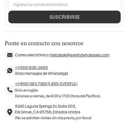
SUSCRIBIRSE
Ponte en contacto con nosotros
Correo electrónico:
helpdesk@everfulwholesale.com
+1 (555) 835-0665
(Solo mensajes de WhatsApp)
+1 (855) 383-7385 (1-855-EVERFUL)
Solo en inglés
De lunes a viernes, de 9:00 a 17:00 (hora del Pacífico).
9245 Laguna Springs Dr, Suite 203,
Elk Grove, CA 95758, Estados Unidos
(No se admiten visitas sin cita previa, por favor)