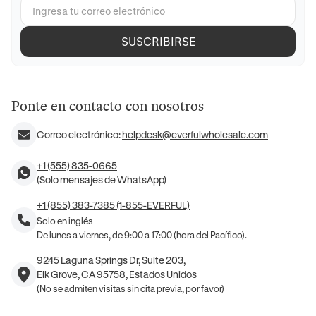
SUSCRIBIRSE
Ponte en contacto con nosotros
Correo electrónico:
helpdesk@everfulwholesale.com
+1 (555) 835-0665
(Solo mensajes de WhatsApp)
+1 (855) 383-7385 (1-855-EVERFUL)
Solo en inglés
De lunes a viernes, de 9:00 a 17:00 (hora del Pacífico).
9245 Laguna Springs Dr, Suite 203,
Elk Grove, CA 95758, Estados Unidos
(No se admiten visitas sin cita previa, por favor)