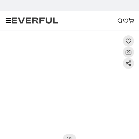
Descripción
Imágenes detalladas
Preguntas frecuent
1
/
5