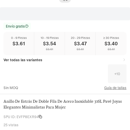
Envío gratis
0 - 9 Piezas
10 - 19 Piezas
20 - 29 Piezas
≥ 30 Piezas
$
3.61
$
3.54
$
3.47
$
3.40
$
3.61
$
3.61
$
3.61
Ver todas las variantes
+
10
Sin MOQ
Guía de tallas
Anillo De Estrás De Doble Fila De Acero Inoxidable 316L Pavé Joyas
Elegantes Minimalistas Para Mujer
SPU ID
:
EVFP8EXR94
25 vistas