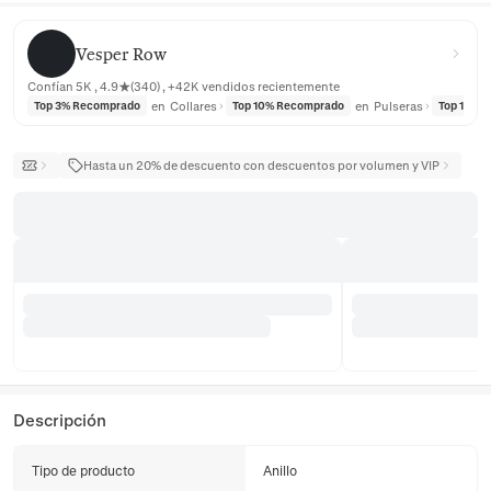
Vesper Row
Vesper Row
Confían 5K , 4.9★(340) , +42K vendidos recientemente
en
Collares
en
Pulseras
Top 3% Recomprado
Top 10% Recomprado
Top 10% 
Hasta un 20% de descuento con descuentos por volumen y VIP
Descripción
Tipo de producto
Anillo