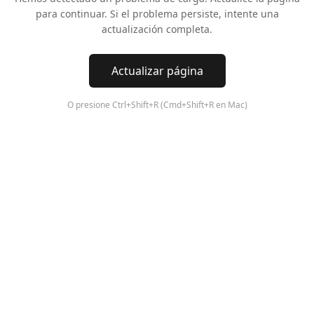
para continuar. Si el problema persiste, intente una
actualización completa.
Actualizar página
O presione Ctrl+Shift+R (Cmd+Shift+R en Mac)