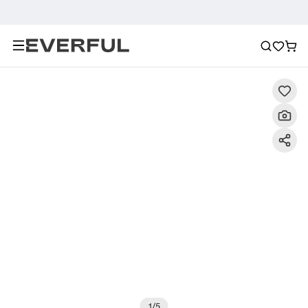
Descripción
Imágenes detalladas
Preguntas frecuent
1
/
5