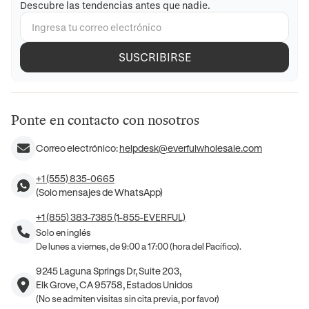
Descubre las tendencias antes que nadie.
SUSCRIBIRSE
Ponte en contacto con nosotros
Correo electrónico:
helpdesk@everfulwholesale.com
+1 (555) 835-0665
(Solo mensajes de WhatsApp)
+1 (855) 383-7385 (1-855-EVERFUL)
Solo en inglés
De lunes a viernes, de 9:00 a 17:00 (hora del Pacífico).
9245 Laguna Springs Dr, Suite 203,
Elk Grove, CA 95758, Estados Unidos
(No se admiten visitas sin cita previa, por favor)