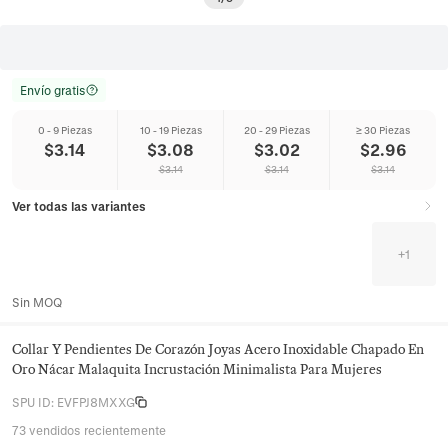
Envío gratis
0 - 9 Piezas
10 - 19 Piezas
20 - 29 Piezas
≥ 30 Piezas
$
3.14
$
3.08
$
3.02
$
2.96
$
3.14
$
3.14
$
3.14
Ver todas las variantes
+
1
Sin MOQ
Collar Y Pendientes De Corazón Joyas Acero Inoxidable Chapado En
Oro Nácar Malaquita Incrustación Minimalista Para Mujeres
SPU ID
:
EVFPJ8MXXG
73 vendidos recientemente