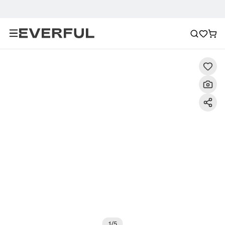
Descripción
Imágenes detalladas
Preguntas frecuent
1
/
5