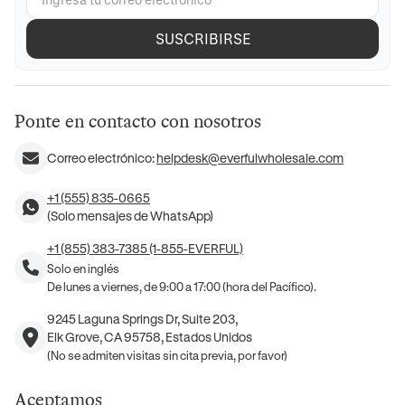
SUSCRIBIRSE
Ponte en contacto con nosotros
Correo electrónico:
helpdesk@everfulwholesale.com
+1 (555) 835-0665
(Solo mensajes de WhatsApp)
+1 (855) 383-7385 (1-855-EVERFUL)
Solo en inglés
De lunes a viernes, de 9:00 a 17:00 (hora del Pacífico).
9245 Laguna Springs Dr, Suite 203,
Elk Grove, CA 95758, Estados Unidos
(No se admiten visitas sin cita previa, por favor)
Aceptamos