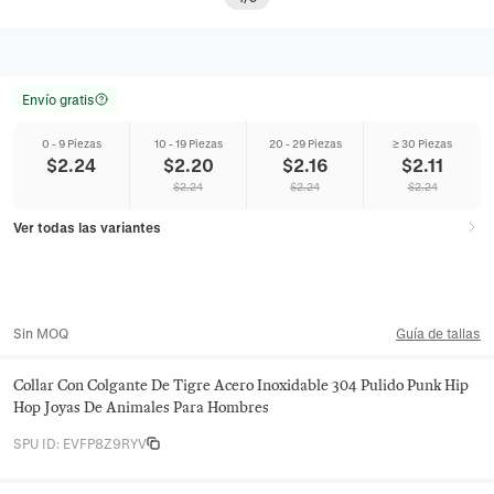
Envío gratis
0 - 9 Piezas
10 - 19 Piezas
20 - 29 Piezas
≥ 30 Piezas
$
2.24
$
2.20
$
2.16
$
2.11
$
2.24
$
2.24
$
2.24
Ver todas las variantes
Sin MOQ
Guía de tallas
Collar Con Colgante De Tigre Acero Inoxidable 304 Pulido Punk Hip
Hop Joyas De Animales Para Hombres
SPU ID
:
EVFP8Z9RYV