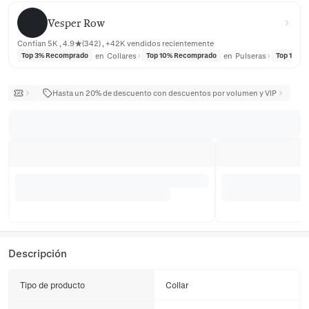
Vesper Row
Vesper Row
Confían 5K , 4.9★(342) , +42K vendidos recientemente
en
Collares
en
Pulseras
Top 3% Recomprado
Top 10% Recomprado
Top 10% 
Hasta un 20% de descuento con descuentos por volumen y VIP
Descripción
Tipo de producto
Collar