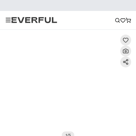
Descripción
Imágenes detalladas
Preguntas frecuent
1
/
5