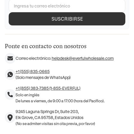
SUSCRIBIRSE
Ponte en contacto con nosotros
Correo electrónico:
helpdesk@everfulwholesale.com
+1 (555) 835-0665
(Solo mensajes de WhatsApp)
+1 (855) 383-7385 (1-855-EVERFUL)
Solo en inglés
De lunes a viernes, de 9:00 a 17:00 (hora del Pacífico).
9245 Laguna Springs Dr, Suite 203,
Elk Grove, CA 95758, Estados Unidos
(No se admiten visitas sin cita previa, por favor)