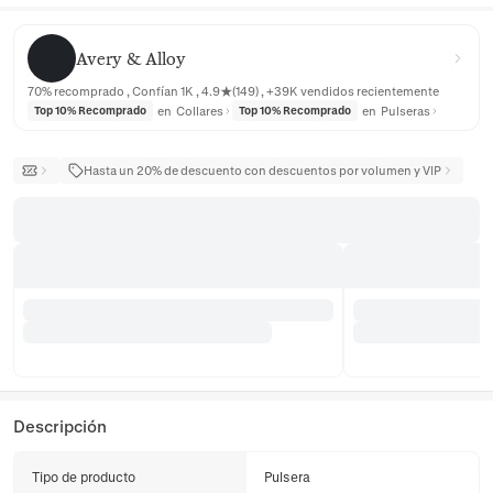
Avery & Alloy
Avery & Alloy
70% recomprado , Confían 1K , 4.9★(149) , +39K vendidos recientemente
en
Collares
en
Pulseras
Top 10% Recomprado
Top 10% Recomprado
Hasta un 20% de descuento con descuentos por volumen y VIP
Descripción
Tipo de producto
Pulsera