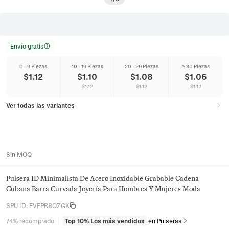
Envío gratis
0 - 9 Piezas
10 - 19 Piezas
20 - 29 Piezas
≥ 30 Piezas
$
1.12
$
1.10
$
1.08
$
1.06
$
1.12
$
1.12
$
1.12
Ver todas las variantes
Sin MOQ
Pulsera ID Minimalista De Acero Inoxidable Grabable Cadena
Cubana Barra Curvada Joyería Para Hombres Y Mujeres Moda
SPU ID
:
EVFPR8QZGK
74% recomprado
Top 10% Los más vendidos
en Pulseras