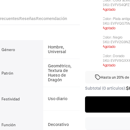
Color
:
Color acer
SKU:
EVFV54QP
Agotado
frecuentes
Reseñas
Recomendación
Color
:
Plata antig
SKU:
EVFVQG75
Agotado
Color
:
Negro
SKU:
EVFV2G9N
Hombre,
Agotado
Género
Universal
Color
:
Dorado
SKU:
EVFV9GXX
Agotado
Geométrico,
Textura de
Patrón
Hueso de
Hasta un 20% de 
Dragón
$
Subtotal (0 artículos):
Uso diario
Festividad
Decorativo
Función