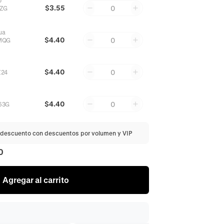
o
$3.55
0
ZZG
ua
$4.40
0
MQG
$4.40
0
Z24
$4.40
0
63G
descuento con descuentos por volumen y VIP
0
Agregar al carrito