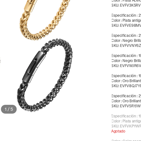
Color
:
Plata Acer
SKU:
EVFV3K5R
Especificación
:
2
Color
:
Plata antig
SKU:
EVFVE98MV
Especificación
:
2
Color
:
Negro Brill
SKU:
EVFVVNY6Z
Especificación
:
1
Color
:
Negro Brill
SKU:
EVFVWJR6V
Especificación
:
1
Color
:
Oro Brillan
SKU:
EVFV8QJ7Y
Especificación
:
2
Color
:
Oro Brillan
SKU:
EVFV5RYJW
1
/
5
Especificación
:
1
Color
:
Plata antig
SKU:
EVFVKPYW
Agotado