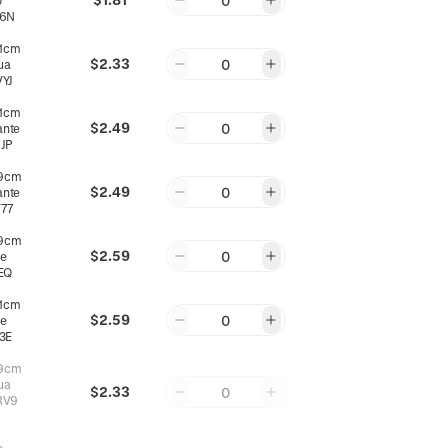
0
o
V6N
1cm
$2.33
0
ua
YJ
1cm
$2.49
0
ante
JP
9cm
$2.49
0
ante
77
9cm
$2.59
0
te
EQ
1cm
$2.59
0
te
3E
9cm
ua
$2.33
0
RV9