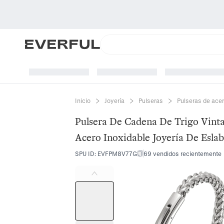
Inicio
Joyería
Pulseras
Pulseras de acer
Pulsera De Cadena De Trigo Vint
Acero Inoxidable Joyería De Esla
SPU ID
:
EVFPM8V77G
69 vendidos recientemente