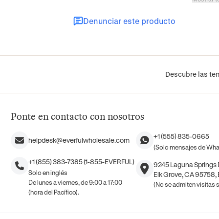
Denunciar este producto
Descubre las ten
Ponte en contacto con nosotros
+1 (555) 835-0665
helpdesk@everfulwholesale.com
(Solo mensajes de Wh
+1 (855) 383-7385 (1-855-EVERFUL)
9245 Laguna Springs D
Solo en inglés
Elk Grove, CA 95758,
De lunes a viernes, de 9:00 a 17:00
(No se admiten visitas si
(hora del Pacífico).