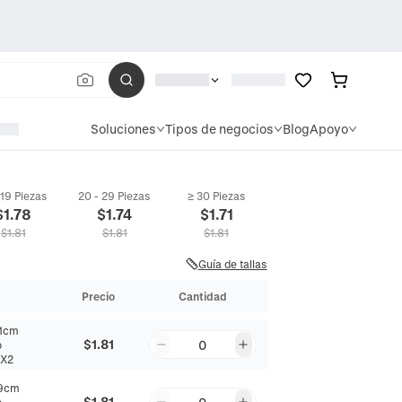
Soluciones
Tipos de negocios
Blog
Apoyo
 19 Piezas
20 - 29 Piezas
≥ 30 Piezas
$
1.78
$
1.74
$
1.71
$
1.81
$
1.81
$
1.81
Guía de tallas
Precio
Cantidad
1cm
$1.81
0
o
5X2
9cm
$1.81