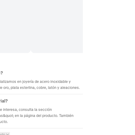
s?
ializamos en joyería de acero inoxidable y
oro, plata esterlina, cobre, latón y aleaciones.
ial?
te interesa, consulta la sección
s&quot; en la página del producto. También
ucto.
odo