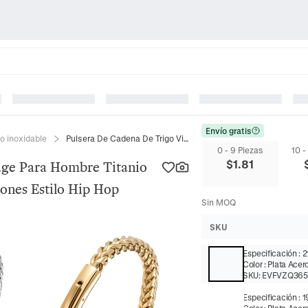
Envío gratis
o inoxidable
Pulsera De Cadena De Trigo Vintage Para Hombre Titanio Acero Inoxidable Joyería De Eslabones Estilo Hip Hop
0 - 9 Piezas
10 -
$
1.81
age Para Hombre Titanio
bones Estilo Hip Hop
Sin MOQ
SKU
Especificación
:
2
Color
:
Plata Acer
SKU:
EVFVZQ36
Especificación
:
1