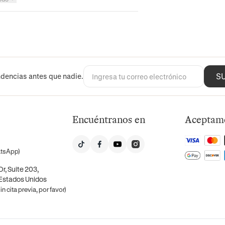
S
dencias antes que nadie.
Encuéntranos en
Aceptam
atsApp)
r, Suite 203,
 Estados Unidos
n cita previa, por favor)