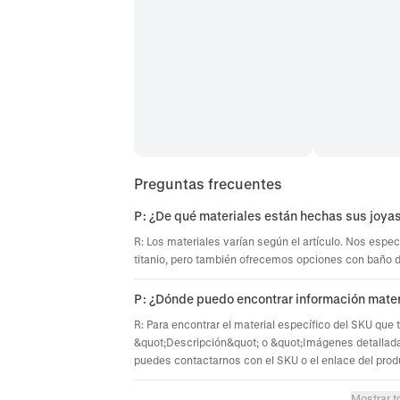
Preguntas frecuentes
P: ¿De qué materiales están hechas sus joya
R: Los materiales varían según el artículo. Nos espec
titanio, pero también ofrecemos opciones con baño de 
P: ¿Dónde puedo encontrar información mater
R: Para encontrar el material específico del SKU que 
&quot;Descripción&quot; o &quot;Imágenes detallada
puedes contactarnos con el SKU o el enlace del prod
Mostrar t