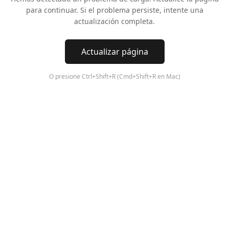
para continuar. Si el problema persiste, intente una
actualización completa.
Actualizar página
O presione Ctrl+Shift+R (Cmd+Shift+R en Mac)