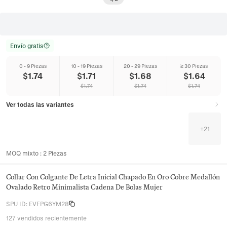
Envío gratis
0 - 9 Piezas
10 - 19 Piezas
20 - 29 Piezas
≥ 30 Piezas
$
1.74
$
1.71
$
1.68
$
1.64
$
1.74
$
1.74
$
1.74
Ver todas las variantes
+
21
MOQ mixto
:
2
Piezas
Collar Con Colgante De Letra Inicial Chapado En Oro Cobre Medallón
Ovalado Retro Minimalista Cadena De Bolas Mujer
SPU ID
:
EVFPG6YM28
127 vendidos recientemente