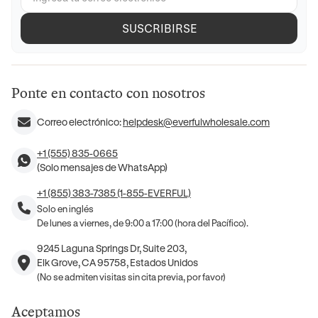
SUSCRIBIRSE
Ponte en contacto con nosotros
Correo electrónico:
helpdesk@everfulwholesale.com
+1 (555) 835-0665
(Solo mensajes de WhatsApp)
+1 (855) 383-7385 (1-855-EVERFUL)
Solo en inglés
De lunes a viernes, de 9:00 a 17:00 (hora del Pacífico).
9245 Laguna Springs Dr, Suite 203,
Elk Grove, CA 95758, Estados Unidos
(No se admiten visitas sin cita previa, por favor)
Aceptamos