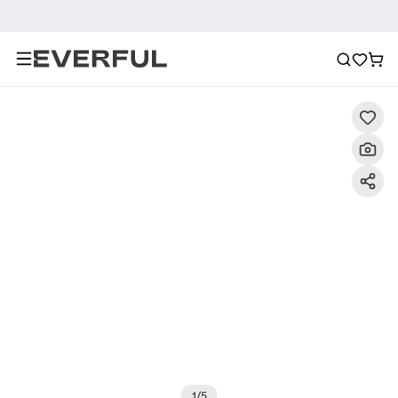
Descripción
Imágenes detalladas
Preguntas frecuent
1
/
5