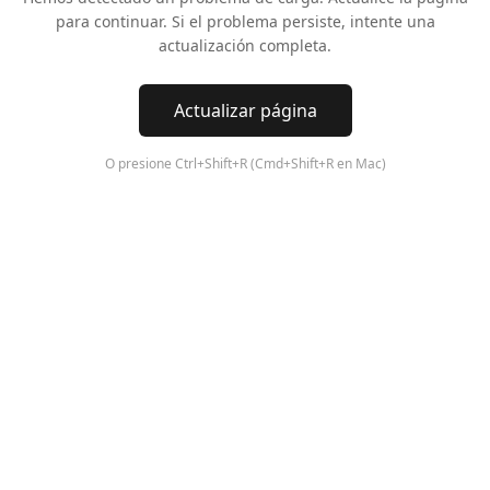
para continuar. Si el problema persiste, intente una
actualización completa.
Actualizar página
O presione Ctrl+Shift+R (Cmd+Shift+R en Mac)