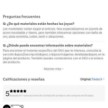
Preguntas frecuentes
Q:
¿De qué materiales están hechas las joyas?
Los materiales varían según el artículo. Nos especializamos en joyería de
acero inoxidable y titanio, pero también ofrecemos opciones con baño de
oro, plata esterlina, cobre, latón y aleaciones.
Q:
¿Dónde puedo encontrar información sobre materiales?
Para encontrar el material específico del SKU que te interesa, consulta la
sección &quot;Descripción&quot; o &quot;Imágenes detalladas&quot; en la
página del producto. También puedes contactarnos con el SKU o el enlace
del producto.
Mostrar más
Calificaciones y reseñas
Original
.
Traducir
5
Basado en 1 valoraciones de calidad del producto de compras verificadas
M*****a
0