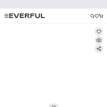
Descripción
Imágenes detalladas
Preguntas frecuent
1
/
5