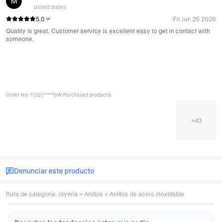
M
United States
5.0
Fri Jun 26 2026
Quality is great. Customer service is excellent easy to get in contact with
someone.
Order No: TO2C*****0W Purchased products:
+
43
Denunciar este producto
Ruta de categoría
:
Joyería
>
Anillos
>
Anillos de acero inoxidable