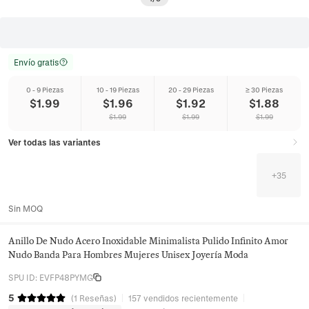
Envío gratis
0 - 9 Piezas
10 - 19 Piezas
20 - 29 Piezas
≥ 30 Piezas
$
1.99
$
1.96
$
1.92
$
1.88
$
1.99
$
1.99
$
1.99
Ver todas las variantes
+
35
Sin MOQ
Anillo De Nudo Acero Inoxidable Minimalista Pulido Infinito Amor
Nudo Banda Para Hombres Mujeres Unisex Joyería Moda
SPU ID
:
EVFP48PYMG
5
(
1
Reseñas
)
157 vendidos recientemente