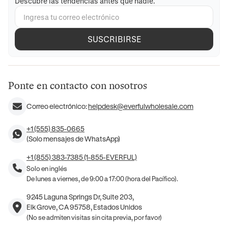
Descubre las tendencias antes que nadie.
SUSCRIBIRSE
Ponte en contacto con nosotros
Correo electrónico:
helpdesk@everfulwholesale.com
+1 (555) 835-0665
(Solo mensajes de WhatsApp)
+1 (855) 383-7385 (1-855-EVERFUL)
Solo en inglés
De lunes a viernes, de 9:00 a 17:00 (hora del Pacífico).
9245 Laguna Springs Dr, Suite 203,
Elk Grove, CA 95758, Estados Unidos
(No se admiten visitas sin cita previa, por favor)