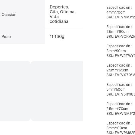
Deportes,
Especificación
:
Cita, Oficina,
4mm*70cm
Ocasión
Vida
SKU:
EVFVNMJY2
cotidiana
Especificación
:
2.5mm*60cm
11-160g
Peso
SKU:
EVFVQRVZ
Especificación
:
3mm*90cm
SKU:
EVFV2ZWY
Especificación
:
2.5mm*65cm
SKU:
EVFVX726V
Especificación
:
5mm*50cm
SKU:
EVFV5RYJ8
Especificación
:
2.5mm*70cm
SKU:
EVFVNMJY
Especificación
:
3mm*100cm
SKU:
EVFVPM82