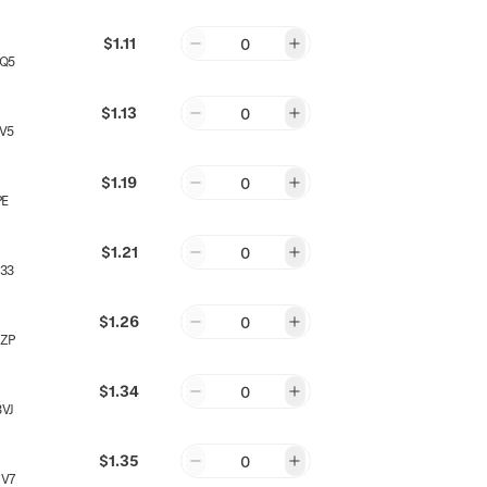
$1.11
0
Q5
$1.13
0
V5
$1.19
0
PE
$1.21
0
33
$1.26
0
ZP
$1.34
0
VJ
$1.35
0
8V7