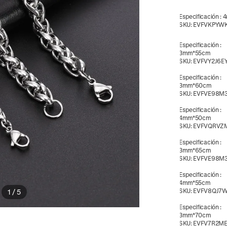
Especificación
:
4
SKU:
EVFVKPYW
Especificación
:
3mm*55cm
SKU:
EVFVY2J6E
Especificación
:
3mm*60cm
SKU:
EVFVE98M3
Especificación
:
4mm*50cm
SKU:
EVFVQRVZ
Especificación
:
3mm*65cm
SKU:
EVFVE98M3
Especificación
:
4mm*55cm
SKU:
EVFV8QJ7
1
/
5
Especificación
:
3mm*70cm
SKU:
EVFV7R2M