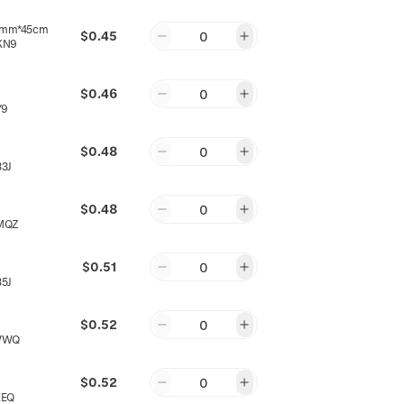
mm*45cm
$0.45
0
KN9
$0.46
0
Y9
$0.48
0
3J
$0.48
0
MQZ
$0.51
0
5J
$0.52
0
WWQ
$0.52
0
EEQ