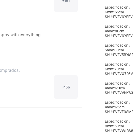
+
191
Especificación
:
6mm*65cm
SKU:
EVFV6YRPV
Especificación
:
4mm*110cm
Great servics fast delivery graet items very hsppy with everything 
SKU:
EVFV6YRPV
Especificación
:
5mm*80cm
SKU:
EVFV5RYJ8
Especificación
:
6mm*70cm
comprados:
SKU:
EVFVX726V
Especificación
:
+
156
4mm*120cm
SKU:
EVFVVNY63
Especificación
:
4mm*125cm
SKU:
EVFVE98M3
Especificación
:
8mm*50cm
SKU:
EVFVWJR6