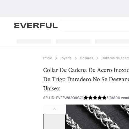
Inicio
Joyería
Collares
Collares de acer
Collar De Cadena De Acero Inoxid
De Trigo Duradero No Se Desvan
Unisex
SPU ID
:
EVFPW82Q6G
5
(
3
)
896 vend