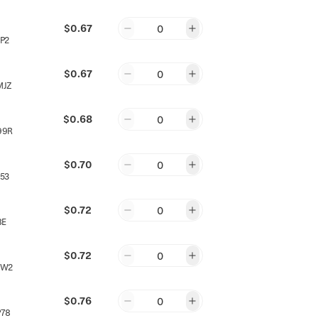
$0.67
0
P2
$0.67
0
MJZ
$0.68
0
99R
$0.70
0
53
$0.72
0
8E
$0.72
0
2W2
$0.76
0
P78