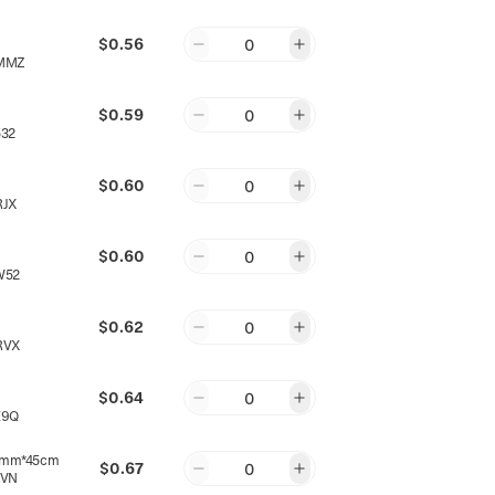
$0.56
0
MMZ
$0.59
0
32
$0.60
0
RJX
$0.60
0
W52
$0.62
0
RVX
$0.64
0
E9Q
mm*45cm
$0.67
0
XVN