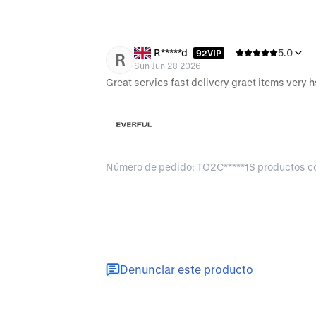
R*****d
5.0
92VIP
R
Sun Jun 28 2026
Número de pedido: TO2C*****1S productos 
Denunciar este producto