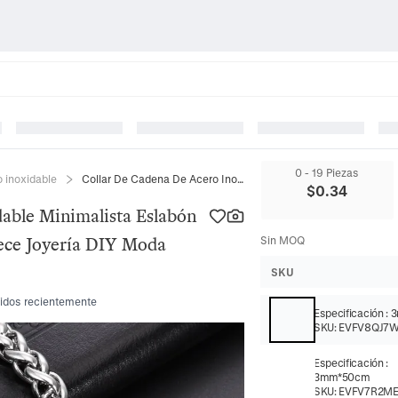
0 - 19 Piezas
o inoxidable
Collar De Cadena De Acero Inoxidable Minimalista Eslabón De Trigo Duradero No Se Desvanece Joyería DIY Moda Unisex
$
0.34
able Minimalista Eslabón
ece Joyería DIY Moda
Sin MOQ
SKU
idos recientemente
Especificación
:
3
SKU:
EVFV8QJ7
Especificación
:
3mm*50cm
SKU:
EVFV7R2M