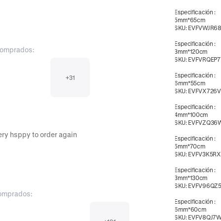
Especificación
:
5mm*65cm
SKU:
EVFVWJR68
Especificación
:
comprados:
3mm*120cm
SKU:
EVFVRQEP7
Especificación
:
+
31
6mm*55cm
SKU:
EVFVX726V
Especificación
:
4mm*100cm
SKU:
EVFVZQ36
Very fast delivery great items great service very hsppy to order again 
Especificación
:
5mm*70cm
SKU:
EVFV3K5R
Especificación
:
3mm*130cm
SKU:
EVFV96QZ
comprados:
Especificación
:
6mm*60cm
SKU:
EVFV8QJ7