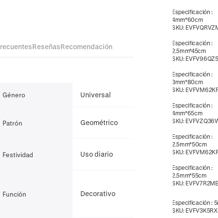
Especificación
:
4mm*60cm
SKU:
EVFVQRVZ
Especificación
:
frecuentes
Reseñas
Recomendación
2.5mm*45cm
SKU:
EVFV96QZ5
Especificación
:
3mm*80cm
SKU:
EVFVM62K
Universal
Género
Especificación
:
4mm*65cm
SKU:
EVFVZQ36
Geométrico
Patrón
Especificación
:
2.5mm*50cm
SKU:
EVFVM62K
Uso diario
Festividad
Especificación
:
2.5mm*55cm
SKU:
EVFV7R2M
Decorativo
Función
Especificación
:
5
SKU:
EVFV3K5R