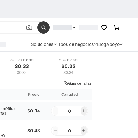
Soluciones
Tipos de negocios
Blog
Apoyo
20 - 29 Piezas
≥ 30 Piezas
$
0.33
$
0.32
$
0.34
$
0.34
Guía de tallas
Precio
Cantidad
mm*45cm
$0.34
0
WNQ
$0.43
0
EKQ