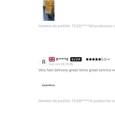
Número de pedido: TO2D*****00 productos 
R*****d
5.0
92VIP
R
Sun Jun 28 2026
Número de pedido: TO2B*****1S productos 