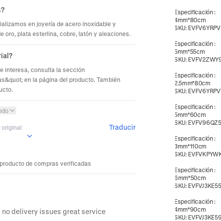
s?
Especificación
:
4mm*80cm
ializamos en joyería de acero inoxidable y
SKU:
EVFV6YRPV
oro, plata esterlina, cobre, latón y aleaciones.
Especificación
:
5mm*55cm
ial?
SKU:
EVFV2ZWY
te interesa, consulta la sección
Especificación
:
s&quot; en la página del producto. También
2.5mm*80cm
ucto.
SKU:
EVFV6YRPV
Especificación
:
odo
5mm*60cm
SKU:
EVFV96QZ
Traducir
original
Especificación
:
3mm*110cm
SKU:
EVFVKPYW
 producto de compras verificadas
Especificación
:
6mm*50cm
SKU:
EVFVJ3KE5
Especificación
:
4mm*90cm
Another amazing quality delivery from everful no delivery issues great service 
SKU:
EVFVJ3KE5