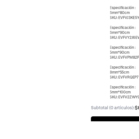
Especificación
:
6mm*80cm
SKU:
EVFVJ3KE5
Especificación
:
6mm*90cm
SKU:
EVFVY2J6E
Especificación
:
5mm*90cm
SKU:
EVFVPM82
Especificación
:
8mm*55cm
SKU:
EVFVRQEP
Especificación
:
5mm*100cm
SKU:
EVFV2ZWY
Especificación
:
$
Subtotal (0 artículos):
8mm*60cm
SKU:
EVFVY2J6E
Especificación
:
6mm*100cm
SKU:
EVFVM62K