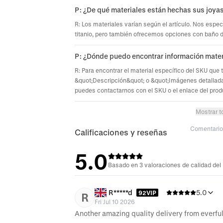
P: ¿De qué materiales están hechas sus joya
R: Los materiales varían según el artículo. Nos espec
titanio, pero también ofrecemos opciones con baño de 
P: ¿Dónde puedo encontrar información mater
R: Para encontrar el material específico del SKU que 
&quot;Descripción&quot; o &quot;Imágenes detallada
puedes contactarnos con el SKU o el enlace del prod
Mostrar t
Comentario 
Calificaciones y reseñas
5.0
Basado en 3 valoraciones de calidad del
R*****d
5.0
92VIP
R
Fri Jul 10 2026