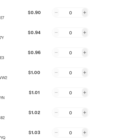
$0.90
0
E7
$0.94
0
7Y
$0.96
0
E3
$1.00
0
WW2
$1.01
0
XYN
$1.02
0
582
$1.03
0
WYQ