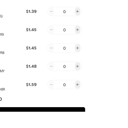
$1.39
0
YQ
$1.45
0
W9
$1.45
0
PR8
$1.48
0
7MY
$1.59
0
98R
0
$1.61
0
E9
Agregar al carrito
$1.64
0
RRX