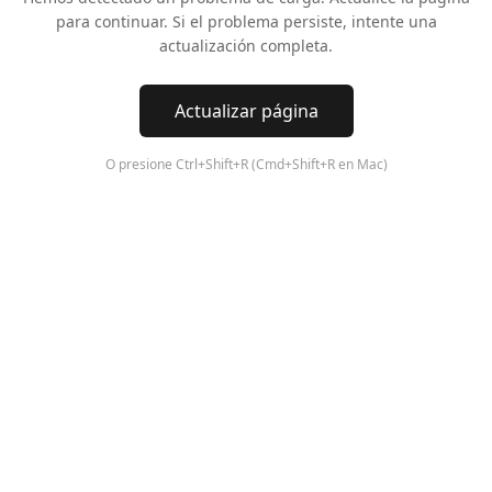
para continuar. Si el problema persiste, intente una
actualización completa.
Actualizar página
O presione Ctrl+Shift+R (Cmd+Shift+R en Mac)