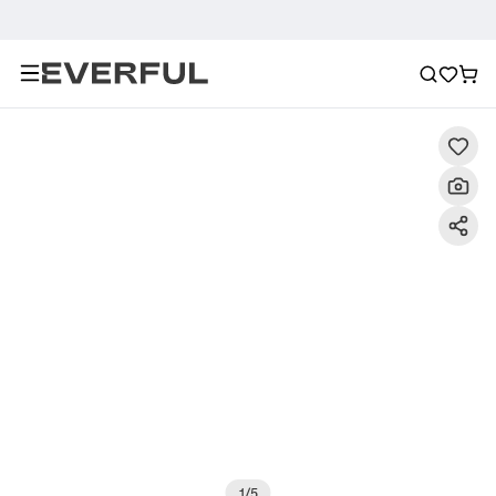
Descripción
Imágenes detalladas
Preguntas frecuent
1
/
5