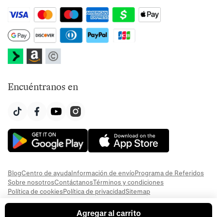
Encuéntranos en
Blog
Centro de ayuda
Información de envío
Programa de Referidos
Sobre nosotros
Contáctanos
Términos y condiciones
Política de cookies
Política de privacidad
Sitemap
Agregar al carrito
© 2026 Everful