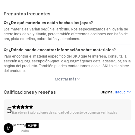
Preguntas frecuentes
Q:
¿De qué materiales están hechas las joyas?
Los materiales varían según el artículo. Nos especializamos en joyería de
acero inoxidable y titanio, pero también ofrecemos opciones con baño de
oro, plata esterlina, cobre, latón y aleaciones.
Q:
¿Dónde puedo encontrar información sobre materiales?
Para encontrar el material específico del SKU que te interesa, consulta la
sección &quot;Descripción&quot; o &quot;Imágenes detalladas&quot; en la
página del producto. También puedes contactarnos con el SKU o el enlace
del producto.
Mostrar más
Calificaciones y reseñas
Original
.
Traducir
5
Basado en 1 valoraciones de calidad del producto de compras verificadas
M*****a
92VIP
M
Malta