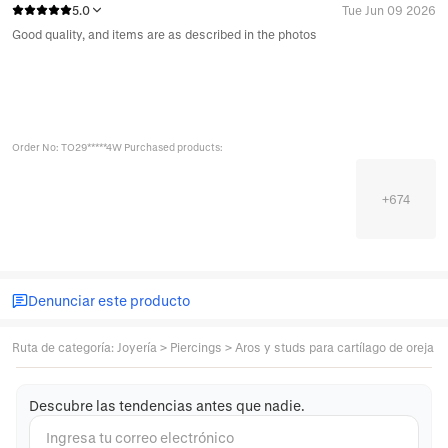
5.0
Tue Jun 09 2026
Good quality, and items are as described in the photos
Order No: TO29*****4W Purchased products:
+
674
Denunciar este producto
Ruta de categoría
:
Joyería
>
Piercings
>
Aros y studs para cartílago de oreja
Descubre las tendencias antes que nadie.