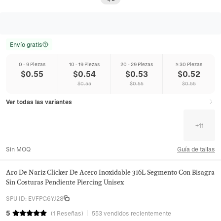
Envío gratis
0 - 9 Piezas
10 - 19 Piezas
20 - 29 Piezas
≥ 30 Piezas
$
0.55
$
0.54
$
0.53
$
0.52
$
0.55
$
0.55
$
0.55
Ver todas las variantes
+
11
Sin MOQ
Guía de tallas
Aro De Nariz Clicker De Acero Inoxidable 316L Segmento Con Bisagra
Sin Costuras Pendiente Piercing Unisex
SPU ID
:
EVFPG6YJ28
5
(
1
Reseñas
)
553 vendidos recientemente