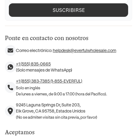
SUSCRIBIRSE
Ponte en contacto con nosotros
Correo electrónico:
helpdesk@everfulwholesale.com
+1 (555) 835-0665
(Solo mensajes de WhatsApp)
+1 (855) 383-7385 (1-855-EVERFUL)
Solo en inglés
De lunes a viernes, de 9:00 a 17:00 (hora del Pacífico).
9245 Laguna Springs Dr, Suite 203,
Elk Grove, CA 95758, Estados Unidos
(No se admiten visitas sin cita previa, por favor)
Aceptamos