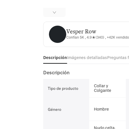
Vesper Row
Vesper Row
Confían 5K , 4.9★(340) , +42K vendid
Descripción
Imágenes detalladas
Preguntas 
Descripción
Collar y
Tipo de producto
Colgante
Hombre
Género
Nudo celta,