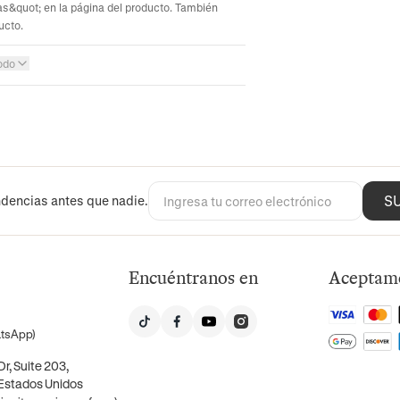
s&quot; en la página del producto. También
ucto.
odo
S
dencias antes que nadie.
Encuéntranos en
Aceptam
atsApp)
r, Suite 203,
 Estados Unidos