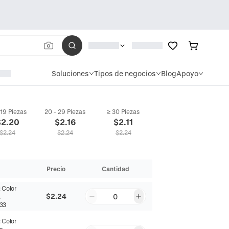
Soluciones
Tipos de negocios
Blog
Apoyo
 19 Piezas
20 - 29 Piezas
≥ 30 Piezas
$
2.20
$
2.16
$
2.11
$
2.24
$
2.24
$
2.24
Precio
Cantidad
:
Color
$2.24
0
a
33
:
Color