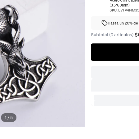
Acero Con Caden
(3.5*60mm)
SKU:
EVFV4NM3
Hasta un 20% de 
$
Subtotal (0 artículos):
1
/
5