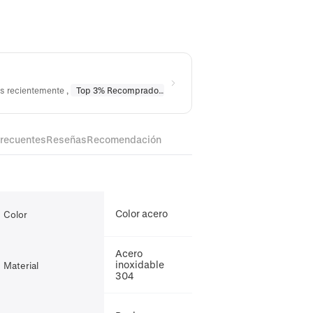
os recientemente
,
Top 3% Recomprado
en
Collares
,
Top 10% Recomprado
frecuentes
Reseñas
Recomendación
Color acero
Color
Acero
inoxidable
Material
304