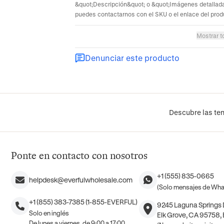
&quot;Descripción&quot; o &quot;Imágenes detallada
puedes contactarnos con el SKU o el enlace del prod
Mostrar t
Denunciar este producto
Descubre las ten
Ponte en contacto con nosotros
+1 (555) 835-0665
helpdesk@everfulwholesale.com
(Solo mensajes de Wh
+1 (855) 383-7385 (1-855-EVERFUL)
9245 Laguna Springs D
Solo en inglés
Elk Grove, CA 95758,
De lunes a viernes, de 9:00 a 17:00