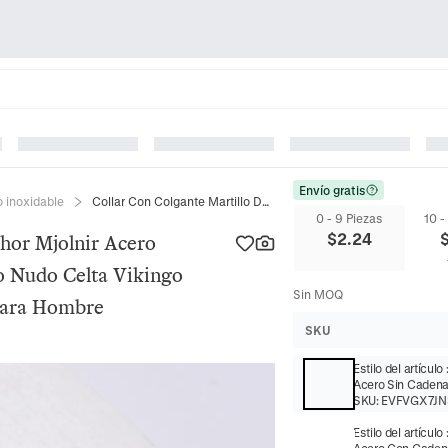
Envío gratis
o inoxidable
Collar Con Colgante Martillo De Thor Mjolnir Acero Inoxidable 304 Cabeza De Carnero Nudo Celta Vikingo Mitología Nórdica Joyería Retro Para Hombre
0 - 9 Piezas
10 -
$
2.24
Thor Mjolnir Acero
o Nudo Celta Vikingo
Sin MOQ
 Para Hombre
SKU
Estilo del artículo
Acero Sin Caden
SKU:
EVFVGX7JN
Estilo del artículo