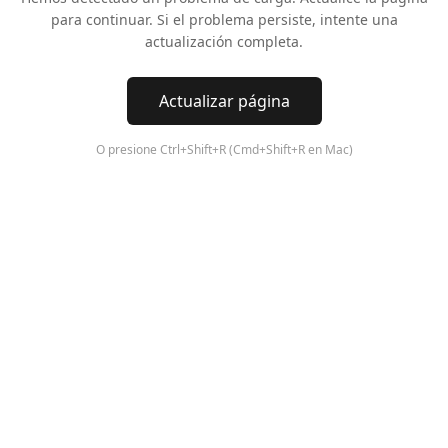
para continuar. Si el problema persiste, intente una
actualización completa.
Actualizar página
O presione Ctrl+Shift+R (Cmd+Shift+R en Mac)