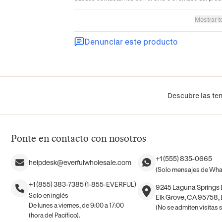
Mostrar t
Denunciar este producto
Descubre las ten
Ponte en contacto con nosotros
+1 (555) 835-0665
helpdesk@everfulwholesale.com
(Solo mensajes de Wh
+1 (855) 383-7385 (1-855-EVERFUL)
9245 Laguna Springs D
Solo en inglés
Elk Grove, CA 95758,
De lunes a viernes, de 9:00 a 17:00
(No se admiten visitas si
(hora del Pacífico).