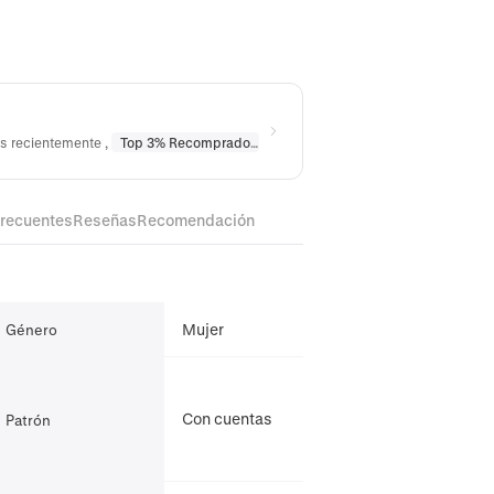
os recientemente
,
Top 3% Recomprado
en
Collares
,
Top 10% Recomprado
frecuentes
Reseñas
Recomendación
Mujer
Género
Con cuentas
Patrón