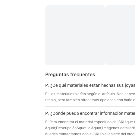
Preguntas frecuentes
P: ¿De qué materiales están hechas sus joya
R: Los materiales varían según el artículo. Nos espec
titanio, pero también ofrecemos opciones con baño de 
P: ¿Dónde puedo encontrar información mater
R: Para encontrar el material específico del SKU que 
&quot;Descripción&quot; o &quot;Imágenes detallada
puedes contactarnos con el SKU o el enlace del prod