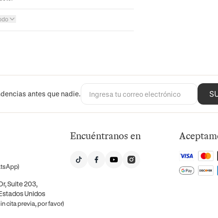
odo
S
dencias antes que nadie.
Encuéntranos en
Aceptam
atsApp)
r, Suite 203,
 Estados Unidos
n cita previa, por favor)