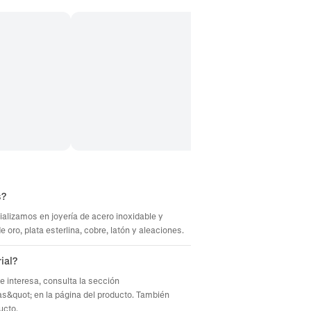
s?
ializamos en joyería de acero inoxidable y
oro, plata esterlina, cobre, latón y aleaciones.
ial?
te interesa, consulta la sección
s&quot; en la página del producto. También
ucto.