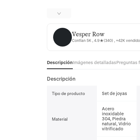
Vesper Row
Vesper Row
Confían 5K , 4.9★(340) , +42K vendid
Descripción
Imágenes detalladas
Preguntas 
Descripción
Set de joyas
Tipo de producto
Acero
inoxidable
304, Piedra
Material
natural, Vidrio
vitrificado