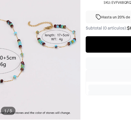
SKU:
EVFV48QR
Hasta un 20% de 
$
Subtotal (0 artículos):
1
/
5