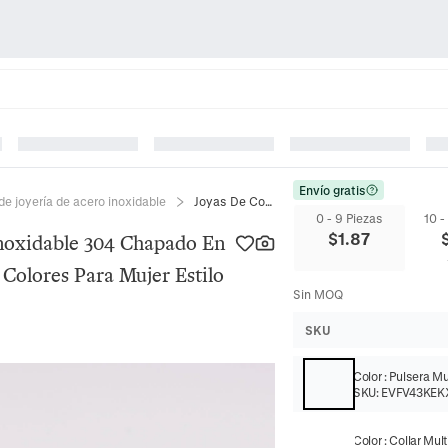
Envío gratis
de joyería de acero inoxidable
Joyas De Collar Y Pulsera Acero Inoxidable 304 Chapado En Oro De 18K Cuentas De Vidrio De Colores Para Mujer Estilo Retro Francés
0 - 9 Piezas
10 -
$
1.87
Inoxidable 304 Chapado En
Colores Para Mujer Estilo
Sin MOQ
SKU
Color
:
Pulsera Mul
SKU:
EVFV43KEK
Color
:
Collar Mult