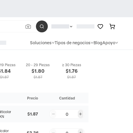
Soluciones
Tipos de negocios
Blog
Apoyo
 19 Piezas
20 - 29 Piezas
≥ 30 Piezas
$
1.84
$
1.80
$
1.76
$
1.87
$
1.87
$
1.87
Precio
Cantidad
ticolor
$1.87
0
XN
icolor
$3.36