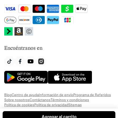
Encuéntranos en
Blog
Centro de ayuda
Información de envío
Programa de Referidos
Sobre nosotros
Contáctanos
Términos y condiciones
Política de cookies
Política de privacidad
Sitemap
Agregar al carrito
© 2026 Everful