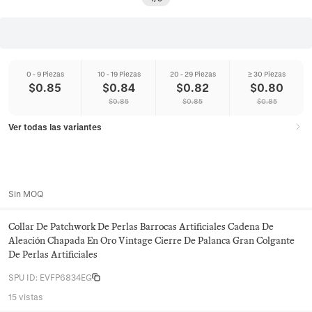
0 - 9 Piezas
10 - 19 Piezas
20 - 29 Piezas
≥ 30 Piezas
$
0.85
$
0.84
$
0.82
$
0.80
$
0.85
$
0.85
$
0.85
Ver todas las variantes
Sin MOQ
Collar De Patchwork De Perlas Barrocas Artificiales Cadena De
Aleación Chapada En Oro Vintage Cierre De Palanca Gran Colgante
De Perlas Artificiales
SPU ID
:
EVFP6834EG
15 vistas