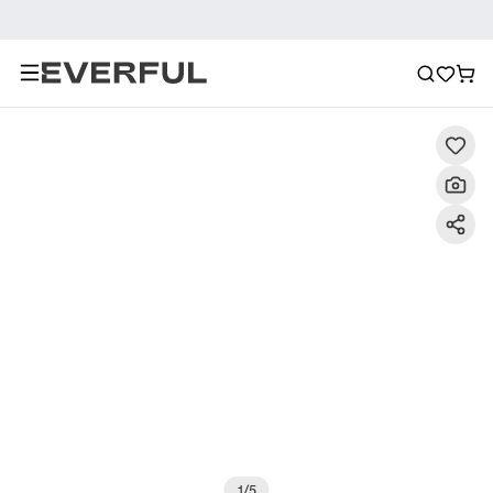
Descripción
Imágenes detalladas
Preguntas frecuent
1
/
5