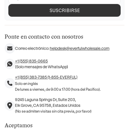
SUSCRIBIRSE
Ponte en contacto con nosotros
Correo electrónico:
helpdesk@everfulwholesale.com
+1 (555) 835-0665
(Solo mensajes de WhatsApp)
+1 (855) 383-7385 (1-855-EVERFUL)
Solo en inglés
De lunes a viernes, de 9:00 a 17:00 (hora del Pacífico).
9245 Laguna Springs Dr, Suite 203,
Elk Grove, CA 95758, Estados Unidos
(No se admiten visitas sin cita previa, por favor)
Aceptamos