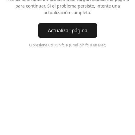
para continuar. Si el problema persiste, intente una
actualización completa.
Actualizar página
O presione Ctrl+Shift+R (Cmd+Shift+R en Mac)