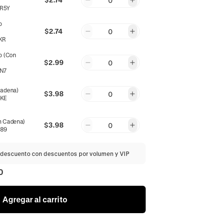
0
R5Y
o
$2.74
0
KR
o (Con
$2.99
0
N7
Cadena)
$3.98
0
KE
n Cadena)
$3.98
0
589
descuento con descuentos por volumen y VIP
0
Agregar al carrito