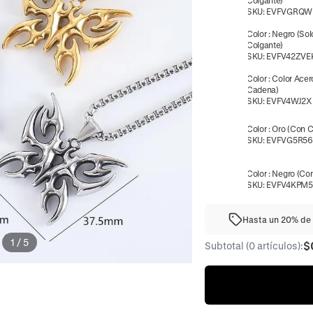
Colgante)
SKU:
EVFVGRQW
Color
:
Negro (Sol
Colgante)
SKU:
EVFV42ZVE
Color
:
Color Acer
Cadena)
SKU:
EVFV4WJ2X
Color
:
Oro (Con 
SKU:
EVFVG5R56
Color
:
Negro (Co
SKU:
EVFV4KPM
Hasta un 20% de 
1
/
5
$
Subtotal (0 artículos):