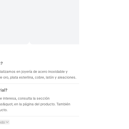
s?
ializamos en joyería de acero inoxidable y
oro, plata esterlina, cobre, latón y aleaciones.
ial?
te interesa, consulta la sección
s&quot; en la página del producto. También
ucto.
odo