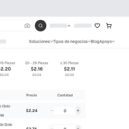
Soluciones
Tipos de negocios
Blog
Apoyo
 19 Piezas
20 - 29 Piezas
≥ 30 Piezas
$
2.20
$
2.16
$
2.11
$
2.24
$
2.24
$
2.24
Precio
Cantidad
o (Solo
$2.24
0
N9
do (Solo
$2.74