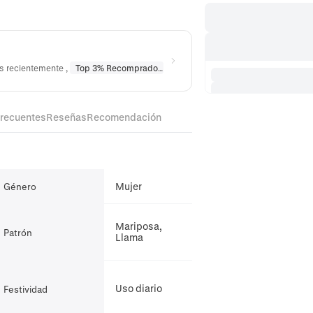
os recientemente
,
Top 3% Recomprado
en
Collares
,
Top 10% Recomprado
frecuentes
Reseñas
Recomendación
Mujer
Género
Mariposa,
Patrón
Llama
Uso diario
Festividad