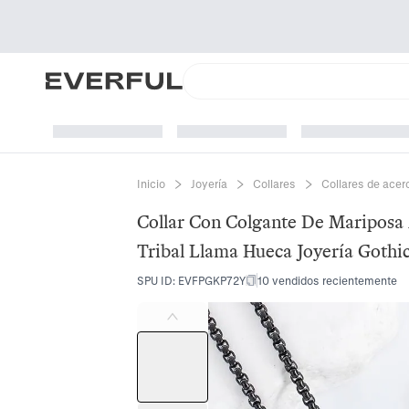
Inicio
Joyería
Collares
Collares de acer
Collar Con Colgante De Mariposa 
Tribal Llama Hueca Joyería Gothi
SPU ID
:
EVFPGKP72Y
10 vendidos recientemente