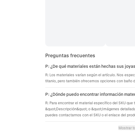
Preguntas frecuentes
P: ¿De qué materiales están hechas sus joya
R: Los materiales varían según el artículo. Nos espec
titanio, pero también ofrecemos opciones con baño de 
P: ¿Dónde puedo encontrar información mater
R: Para encontrar el material específico del SKU que 
&quot;Descripción&quot; o &quot;Imágenes detallada
puedes contactarnos con el SKU o el enlace del prod
Mostrar t