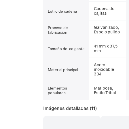
Cadena de
Estilo de cadena
cajitas
Galvanizado,
Proceso de
Espejo pulido
fabricación
41 mm x 37,5
Tamaño del colgante
mm
Acero
inoxidable
Material principal
304
Mariposa,
Elementos
Estilo Tribal
populares
Imágenes detalladas
(11)