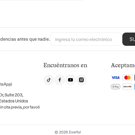
S
dencias antes que nadie.
Encuéntranos en
Aceptam
atsApp)
r, Suite 203,
 Estados Unidos
n cita previa, por favor)
© 2026 Everful