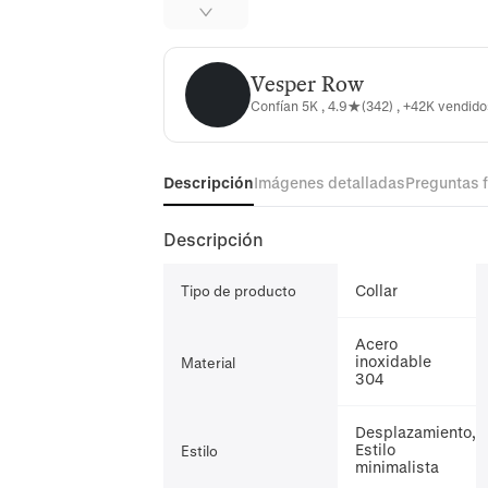
Vesper Row
Vesper Row
Confían 5K , 4.9★(342) , +42K vendid
Descripción
Imágenes detalladas
Preguntas 
Descripción
Collar
Tipo de producto
Acero
inoxidable
Material
304
Desplazamiento,
Estilo
Estilo
minimalista