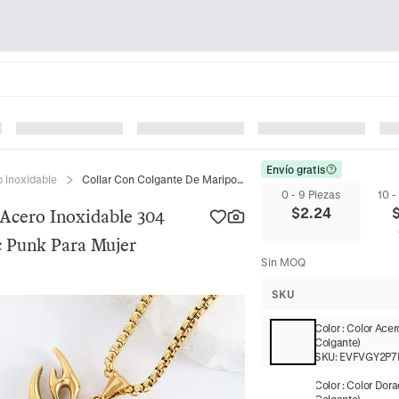
Envío gratis
o inoxidable
Collar Con Colgante De Mariposa Acero Inoxidable 304 Tribal Llama Hueca Joyería Gothic Punk Para Mujer
0 - 9 Piezas
10 -
$
2.24
Acero Inoxidable 304
c Punk Para Mujer
Sin MOQ
SKU
Color
:
Color Acer
Colgante)
SKU:
EVFVGY2P7
Color
:
Color Dora