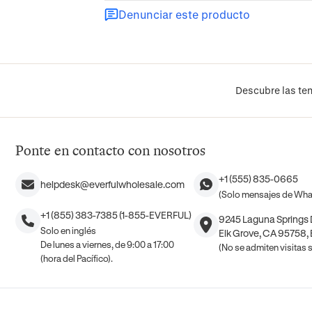
Denunciar este producto
Descubre las ten
Ponte en contacto con nosotros
+1 (555) 835-0665
helpdesk@everfulwholesale.com
(Solo mensajes de Wh
+1 (855) 383-7385 (1-855-EVERFUL)
9245 Laguna Springs D
Solo en inglés
Elk Grove, CA 95758,
De lunes a viernes, de 9:00 a 17:00
(No se admiten visitas si
(hora del Pacífico).