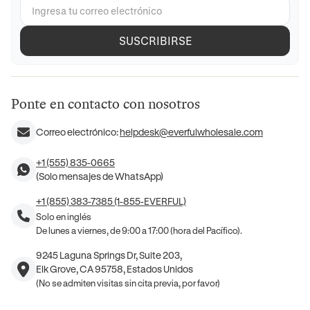
SUSCRIBIRSE
Ponte en contacto con nosotros
Correo electrónico:
helpdesk@everfulwholesale.com
+1 (555) 835-0665
(Solo mensajes de WhatsApp)
+1 (855) 383-7385 (1-855-EVERFUL)
Solo en inglés
De lunes a viernes, de 9:00 a 17:00 (hora del Pacífico).
9245 Laguna Springs Dr, Suite 203,
Elk Grove, CA 95758, Estados Unidos
(No se admiten visitas sin cita previa, por favor)