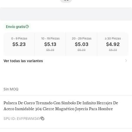
Envío gratis
0 - 9 Piezas
10 - 19 Piezas
20 - 29 Piezas
≥ 30 Piezas
$
5.23
$
5.13
$
5.03
$
4.92
$
5.23
$
5.23
$
5.23
Ver todas las variantes
Sin MOQ
Pulsera De Cuero Trenzado Con Símbolo De Infinito Herrajes De
Acero Inoxidable 304 Cierre Magnético Joyería Para Hombre
SPU ID
:
EVFP8WM34Y