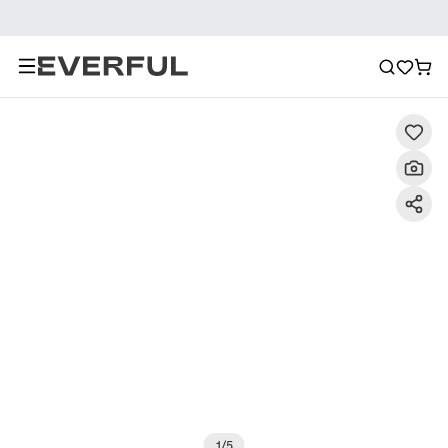
Descripción
Imágenes detalladas
Preguntas frecuent
1
/
5