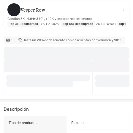
Vesper Row
Vesper Row
Confían 5K , 4.9★(340) , +42K vendidos recientemente
en
Collares
en
Pulseras
Top 3% Recomprado
Top 10% Recomprado
Top 10% 
Hasta un 20% de descuento con descuentos por volumen y VIP
Descripción
Tipo de producto
Pulsera