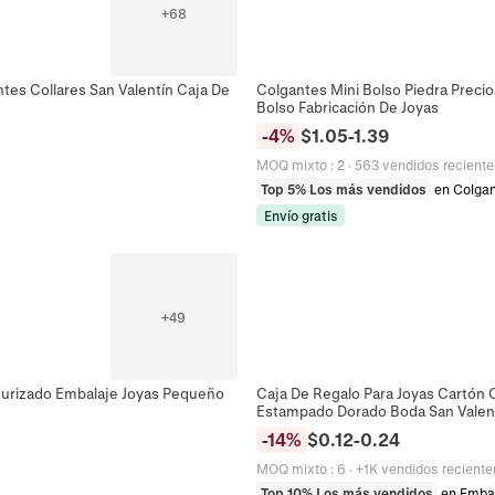
+
68
ntes Collares San Valentín Caja De
Colgantes Mini Bolso Piedra Precio
Bolso Fabricación De Joyas
-
4
%
$
1.05
-
1.39
MOQ mixto
:
2
·
563 vendidos recient
Top 5% Los más vendidos
en Colga
Envío gratis
+
49
xturizado Embalaje Joyas Pequeño
Caja De Regalo Para Joyas Cartón 
Estampado Dorado Boda San Valen
-
14
%
$
0.12
-
0.24
MOQ mixto
:
6
·
+1K vendidos recient
Top 10% Los más vendidos
en Embal