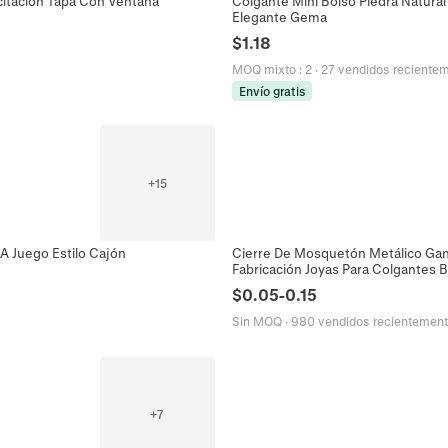
citación Tapa Con Ventana
Colgante Mini Bolso Piedra Natural
Elegante Gema
$
1.18
MOQ mixto
:
2
·
27 vendidos reciente
Envío gratis
+
15
A Juego Estilo Cajón
Cierre De Mosquetón Metálico Gan
Fabricación Joyas Para Colgantes 
$
0.05
-
0.15
Sin MOQ
·
980 vendidos recientemen
+
7