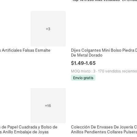
+
3
Artificiales Falsas Esmalte
Dijes Colgantes Mini Bolso Piedra 
De Metal Dorado
$
1.49
-
1.65
MOQ mixto
:
3
·
170 vendidos recient
Envío gratis
+
16
 de Papel Cuadrada y Bolso de
Colección De Envases De Joyería 
 Anillo Embalaje de Joyas
Anillos Pendientes Collares Pulser