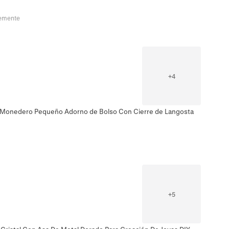
temente
+
4
U Monedero Pequeño Adorno de Bolso Con Cierre de Langosta
+
5