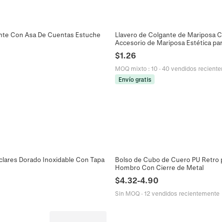
ente Con Asa De Cuentas Estuche
Llavero de Colgante de Mariposa Co
Accesorio de Mariposa Estética pa
$
1.26
MOQ mixto
:
10
·
40 vendidos recient
Envío gratis
clares Dorado Inoxidable Con Tapa
Bolso de Cubo de Cuero PU Retro 
Hombro Con Cierre de Metal
$
4.32
-
4.90
Sin MOQ
·
12 vendidos recientemente