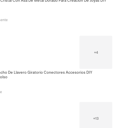
 Cristal Con Asa De Metal Dorado Para Creación De Joyas DIY
mente
+
4
cho De Llavero Giratorio Conectores Accesorios DIY
Bolso
te
+
13