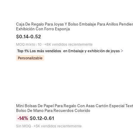
Caja De Regalo Para Joyas Y Bolso Embalaje Para Anillos Pendie
Exhibición Con Forro Esponja
$
0.14
-
0.52
MOQ mixto
:
10
·
+8K vendidos recientemente
Top 1% Los más vendidos
en Embalaje y exhibición de joyas
Personalizable
Mini Bolsas De Papel Para Regalo Con Asas Cartón Especial Te
Bolso De Mano Para Recuerdos Colorido
-
14
%
$
0.12
-
0.61
Sin MOQ
·
+5K vendidos recientemente