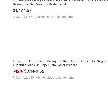
Organizador De Joyas Con Rosas De Jabón Bolso Tarjeta De Feli
Romántico San Valentín Boda Regalo
$
1.47
-
1.57
MOQ mixto
:
5
·
833 vendidos recientemente
Estuches De Embalaje De Joyería Rosa Negro Bolsos De Regalo 
Organizadores De Papel Para Collar Pulsera
-
12
%
$
0.14
-
0.52
MOQ mixto
:
10
·
+1K vendidos recientemente