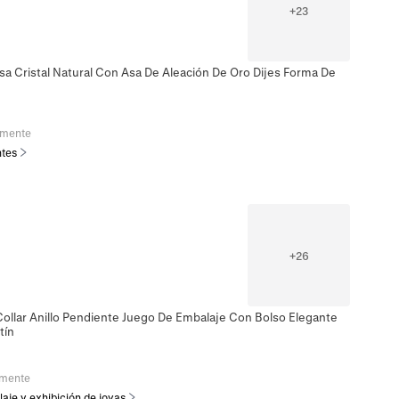
+
23
sa Cristal Natural Con Asa De Aleación De Oro Dijes Forma De
emente
ntes
+
26
Collar Anillo Pendiente Juego De Embalaje Con Bolso Elegante
tín
emente
aje y exhibición de joyas