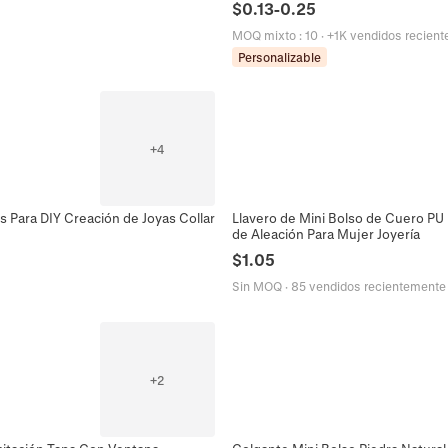
$
0.13
-
0.25
MOQ mixto
:
10
·
+1K vendidos recien
Personalizable
+
4
s Para DIY Creación de Joyas Collar
Llavero de Mini Bolso de Cuero P
de Aleación Para Mujer Joyería
$
1.05
Sin MOQ
·
85 vendidos recientemente
+
2