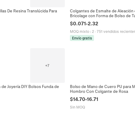
llas De Resina Translúcida Para
Colgantes de Esmalte de Aleación 
Bricolage con Forma de Bolso de Ta
Mujeres
$
0.071
-
2.32
MOQ mixto
:
2
·
751 vendidos recient
Envío gratis
+
7
 de Joyería DIY Bolsos Funda de
Bolso de Mano de Cuero PU para Mu
Hombro Con Colgante de Rosa
$
14.70
-
16.71
Sin MOQ