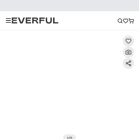
Descripción
Imágenes detalladas
Preguntas frecuent
1
/
5