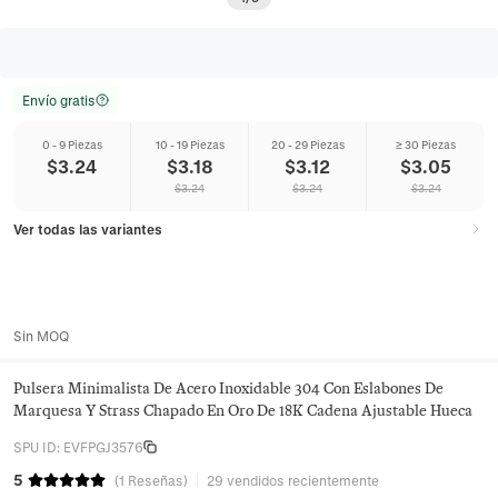
Envío gratis
0 - 9 Piezas
10 - 19 Piezas
20 - 29 Piezas
≥ 30 Piezas
$
3.24
$
3.18
$
3.12
$
3.05
$
3.24
$
3.24
$
3.24
Ver todas las variantes
Sin MOQ
Pulsera Minimalista De Acero Inoxidable 304 Con Eslabones De
Marquesa Y Strass Chapado En Oro De 18K Cadena Ajustable Hueca
SPU ID
:
EVFPGJ3576
5
(
1
Reseñas
)
29 vendidos recientemente