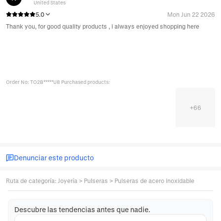
United States
5.0
Mon Jun 22 2026
Thank you, for good quality products , i always enjoyed shopping here
Order No: TO2B*****U8 Purchased products:
+
66
Denunciar este producto
Ruta de categoría
:
Joyería
>
Pulseras
>
Pulseras de acero inoxidable
Descubre las tendencias antes que nadie.