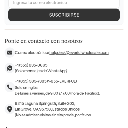
SUSCRIBIRSE
Ponte en contacto con nosotros
Correo electrónico:
helpdesk@everfulwholesale.com
+1 (555) 835-0665
(Solo mensajes de WhatsApp)
+1 (855) 383-7385 (1-855-EVERFUL)
Solo en inglés
De lunes a viernes, de 9:00 a 17:00 (hora del Pacífico).
9245 Laguna Springs Dr, Suite 203,
Elk Grove, CA 95758, Estados Unidos
(No se admiten visitas sin cita previa, por favor)