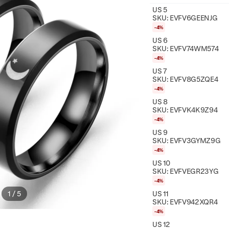
US 5
SKU:
EVFV6GEENJG
-4%
US 6
SKU:
EVFV74WM574
-4%
US 7
SKU:
EVFV8G5ZQE4
-4%
US 8
SKU:
EVFVK4K9Z94
-4%
US 9
SKU:
EVFV3GYMZ9G
-4%
US 10
SKU:
EVFVEGR23YG
-4%
US 11
1
/
5
SKU:
EVFV942XQR4
-4%
US 12