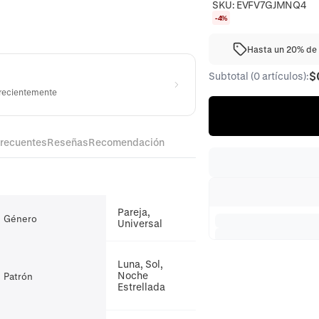
SKU:
EVFV7GJMNQ4
-4%
Hasta un 20% de 
$
Subtotal (0 artículos):
 recientemente
frecuentes
Reseñas
Recomendación
Pareja,
Género
Universal
Luna, Sol,
Noche
Patrón
Estrellada