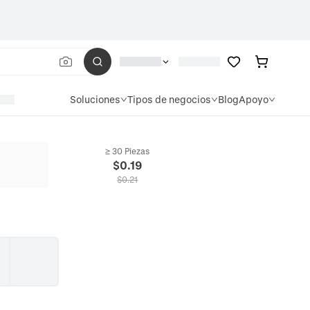
Soluciones
Tipos de negocios
Blog
Apoyo
≥ 30 Piezas
$
0.19
$
0.21