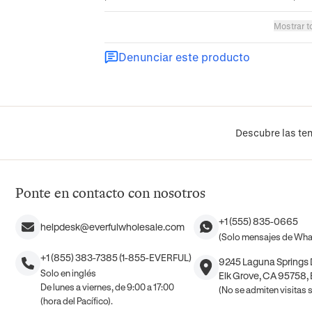
Mostrar t
Denunciar este producto
Descubre las ten
Ponte en contacto con nosotros
+1 (555) 835-0665
helpdesk@everfulwholesale.com
(Solo mensajes de Wh
+1 (855) 383-7385 (1-855-EVERFUL)
9245 Laguna Springs D
Solo en inglés
Elk Grove, CA 95758,
De lunes a viernes, de 9:00 a 17:00
(No se admiten visitas si
(hora del Pacífico).