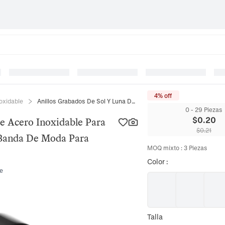
4% off
noxidable
Anillos Grabados De Sol Y Luna De Acero Inoxidable Para Parejas Joyas Celestiales A Juego Banda De Moda Para Hombres Mujeres
0 - 29 Piezas
$
0.20
e Acero Inoxidable Para
$
0.21
o Banda De Moda Para
MOQ mixto
:
3
Piezas
Color
:
te
Talla