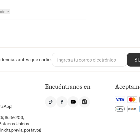
odo
S
dencias antes que nadie.
Encuéntranos en
Aceptam
atsApp)
r, Suite 203,
 Estados Unidos
n cita previa, por favor)