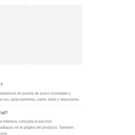
s?
ializamos en joyería de acero inoxidable y
oro, plata esterlina, cobre, latón y aleaciones.
ial?
te interesa, consulta la sección
s&quot; en la página del producto. También
ucto.