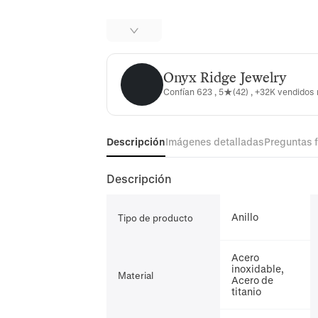
Onyx Ridge Jewelry
Onyx Ridge Jewelry
Confían 623 , 5★(42) , +32K vendidos
Descripción
Imágenes detalladas
Preguntas 
Descripción
Anillo
Tipo de producto
Acero
inoxidable,
Material
Acero de
titanio