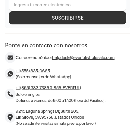
SUSCRIBIRSE
Ponte en contacto con nosotros
Correo electrónico:
helpdesk@everfulwholesale.com
+1 (555) 835-0665
(Solo mensajes de WhatsApp)
+1 (855) 383-7385 (1-855-EVERFUL)
Solo en inglés
De lunes a viernes, de 9:00 a 17:00 (hora del Pacífico).
9245 Laguna Springs Dr, Suite 203,
Elk Grove, CA 95758, Estados Unidos
(No se admiten visitas sin cita previa, por favor)