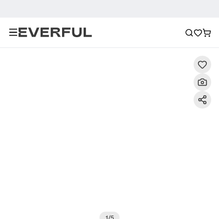
Descripción
Imágenes detalladas
Preguntas frecuent
1
/
5