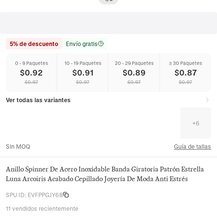
5% de descuento
Envío gratis
0 - 9 Paquetes
10 - 19 Paquetes
20 - 29 Paquetes
≥ 30 Paquetes
$
0.92
$
0.91
$
0.89
$
0.87
$
0.97
$
0.97
$
0.97
$
0.97
Ver todas las variantes
+
6
Sin MOQ
Guía de tallas
Anillo Spinner De Acero Inoxidable Banda Giratoria Patrón Estrella
Luna Arcoiris Acabado Cepillado Joyería De Moda Anti Estrés
SPU ID
:
EVFPPGJY68
11 vendidos recientemente