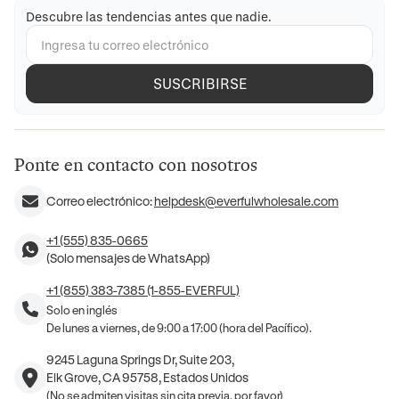
Descubre las tendencias antes que nadie.
SUSCRIBIRSE
Ponte en contacto con nosotros
Correo electrónico:
helpdesk@everfulwholesale.com
+1 (555) 835-0665
(Solo mensajes de WhatsApp)
+1 (855) 383-7385 (1-855-EVERFUL)
Solo en inglés
De lunes a viernes, de 9:00 a 17:00 (hora del Pacífico).
9245 Laguna Springs Dr, Suite 203,
Elk Grove, CA 95758, Estados Unidos
(No se admiten visitas sin cita previa, por favor)