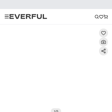
Descripción
Imágenes detalladas
Preguntas frecuent
1
/
5