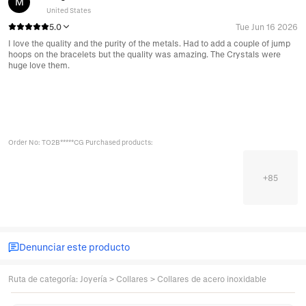
M
United States
5.0
Tue Jun 16 2026
I love the quality and the purity of the metals. Had to add a couple of jump
hoops on the bracelets but the quality was amazing. The Crystals were
huge love them.
Order No: TO2B*****CG Purchased products:
+
85
Denunciar este producto
Ruta de categoría
:
Joyería
>
Collares
>
Collares de acero inoxidable