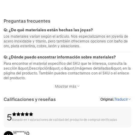
Preguntas frecuentes
Q:
¿De qué materiales están hechas las joyas?
Los materiales varían según el artículo. Nos especializamos en joyería de
acero inoxidable y titanio, pero también ofrecemos opciones con baño de
oro, plata esterlina, cobre, latón y aleaciones.
Q:
¿Dónde puedo encontrar información sobre materiales?
Para encontrar el material específico del SKU que te interesa, consulta la
sección &quot;Descripción&quot; o &quot;Imágenes detalladas&quot; en la
página del producto. También puedes contactarnos con el SKU o el enlace
del producto.
Mostrar más
Calificaciones y reseñas
Original
.
Traducir
5
Basado en 1 valoraciones de calidad del producto de compras verificadas
M*****s
0