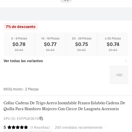
7% de descuento
0 - 9 Piezas
10 - 19 Piezas
20 - 29 Piezas
≥ 30 Piezas
$
0.78
$
0.77
$
0.75
$
0.74
$
0.82
$
0.82
$
0.82
$
0.82
Ver todas las variantes
+
50
MOQ mixto
:
2
Piezas
Collar Cadena De Trigo Acero Inoxidable Franco Eslabón Cadena De
Quilla Para Hombres Mujeres Con Cierre De Langosta Accesorio
SPU ID
:
EVFPGK3KYG
5
(
1
Reseñas
)
265 vendidos recientemente