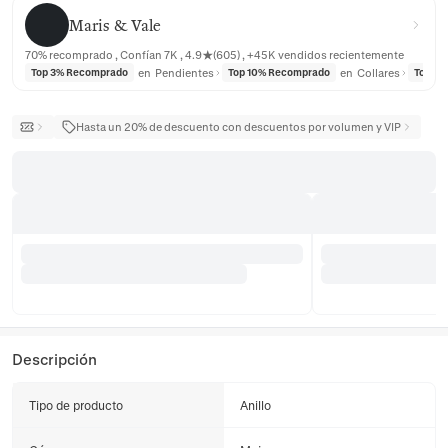
Maris & Vale
Maris & Vale
70% recomprado , Confían 7K , 4.9★(605) , +45K vendidos recientemente
en
Pendientes
en
Collares
Top 3% Recomprado
Top 10% Recomprado
Top 3
Hasta un 20% de descuento con descuentos por volumen y VIP
Descripción
Tipo de producto
Anillo