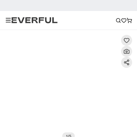
Descripción
Imágenes detalladas
Preguntas frecuent
1
/
5