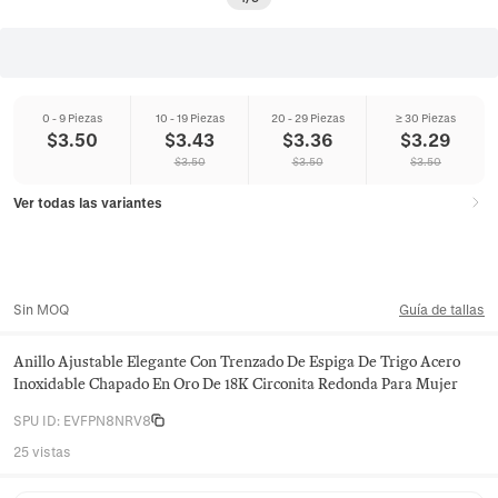
0 - 9 Piezas
10 - 19 Piezas
20 - 29 Piezas
≥ 30 Piezas
$
3.50
$
3.43
$
3.36
$
3.29
$
3.50
$
3.50
$
3.50
Ver todas las variantes
Sin MOQ
Guía de tallas
Anillo Ajustable Elegante Con Trenzado De Espiga De Trigo Acero
Inoxidable Chapado En Oro De 18K Circonita Redonda Para Mujer
SPU ID
:
EVFPN8NRV8
25 vistas