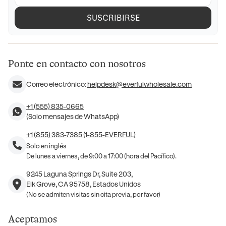
SUSCRIBIRSE
Ponte en contacto con nosotros
Correo electrónico:
helpdesk@everfulwholesale.com
+1 (555) 835-0665
(Solo mensajes de WhatsApp)
+1 (855) 383-7385 (1-855-EVERFUL)
Solo en inglés
De lunes a viernes, de 9:00 a 17:00 (hora del Pacífico).
9245 Laguna Springs Dr, Suite 203,
Elk Grove, CA 95758, Estados Unidos
(No se admiten visitas sin cita previa, por favor)
Aceptamos