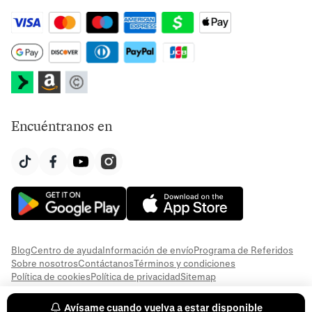
Encuéntranos en
Blog
Centro de ayuda
Información de envío
Programa de Referidos
Sobre nosotros
Contáctanos
Términos y condiciones
Política de cookies
Política de privacidad
Sitemap
© 2026 Everful
Avísame cuando vuelva a estar disponible