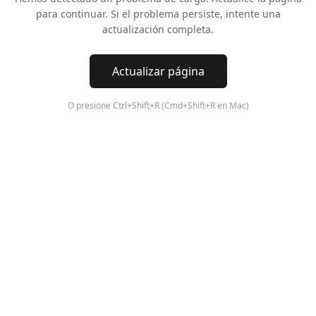
para continuar. Si el problema persiste, intente una
actualización completa.
Actualizar página
O presione Ctrl+Shift+R (Cmd+Shift+R en Mac)