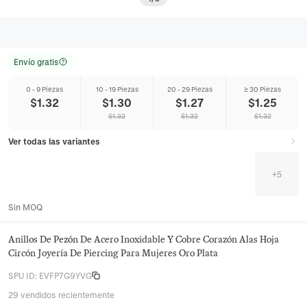
Envío gratis
0 - 9 Piezas
10 - 19 Piezas
20 - 29 Piezas
≥ 30 Piezas
$
1.32
$
1.30
$
1.27
$
1.25
$
1.32
$
1.32
$
1.32
Ver todas las variantes
+
5
Sin MOQ
Anillos De Pezón De Acero Inoxidable Y Cobre Corazón Alas Hoja
Circón Joyería De Piercing Para Mujeres Oro Plata
SPU ID
:
EVFP7G9YVG
29 vendidos recientemente