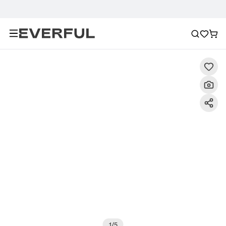
Descripción
Imágenes detalladas
Preguntas frecuent
1
/
5