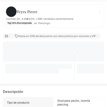
Veyra Pierce
Veyra Pierce
Confían 2K , 4.8★(231) , +38K vendidos recientemente
en
Piercings
Top 10% Recomprado
Hasta un 20% de descuento con descuentos por volumen y VIP
Descripción
Stud para pezón, Joyería
Tipo de producto
piercing