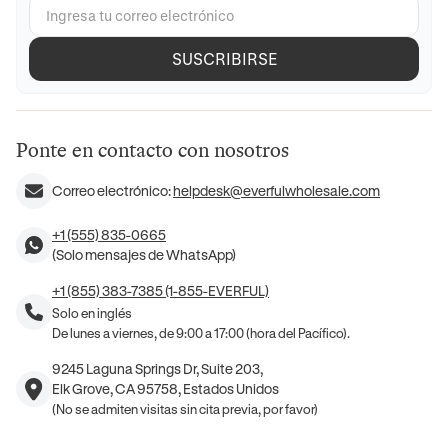
SUSCRIBIRSE
Ponte en contacto con nosotros
Correo electrónico:
helpdesk@everfulwholesale.com
+1 (555) 835-0665
(Solo mensajes de WhatsApp)
+1 (855) 383-7385 (1-855-EVERFUL)
Solo en inglés
De lunes a viernes, de 9:00 a 17:00 (hora del Pacífico).
9245 Laguna Springs Dr, Suite 203,
Elk Grove, CA 95758, Estados Unidos
(No se admiten visitas sin cita previa, por favor)