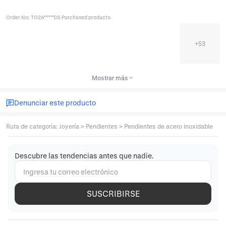
Order No: TO2A*****DS Purchased products:
+
53
Mostrar más
Denunciar este producto
Ruta de categoría
:
Joyería
>
Pendientes
>
Pendientes de acero inoxidable
Descubre las tendencias antes que nadie.
SUSCRIBIRSE