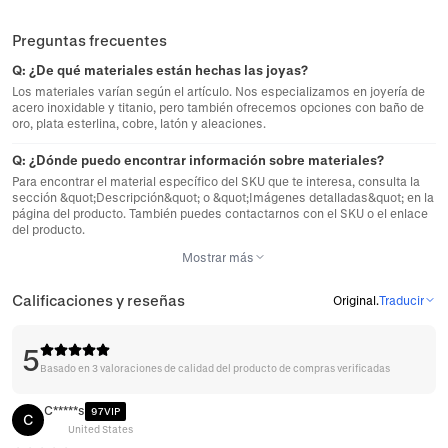
Preguntas frecuentes
Q:
¿De qué materiales están hechas las joyas?
Los materiales varían según el artículo. Nos especializamos en joyería de
acero inoxidable y titanio, pero también ofrecemos opciones con baño de
oro, plata esterlina, cobre, latón y aleaciones.
Q:
¿Dónde puedo encontrar información sobre materiales?
Para encontrar el material específico del SKU que te interesa, consulta la
sección &quot;Descripción&quot; o &quot;Imágenes detalladas&quot; en la
página del producto. También puedes contactarnos con el SKU o el enlace
del producto.
Mostrar más
Calificaciones y reseñas
Original
.
Traducir
5
Basado en 3 valoraciones de calidad del producto de compras verificadas
C*****s
97VIP
C
United States