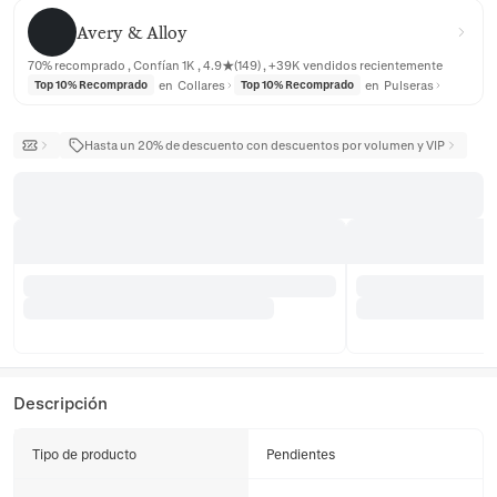
Avery & Alloy
Avery & Alloy
70% recomprado , Confían 1K , 4.9★(149) , +39K vendidos recientemente
en
Collares
en
Pulseras
Top 10% Recomprado
Top 10% Recomprado
Hasta un 20% de descuento con descuentos por volumen y VIP
Descripción
Tipo de producto
Pendientes