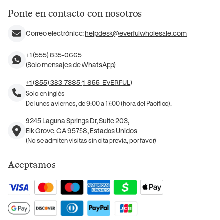
Ponte en contacto con nosotros
Correo electrónico:
helpdesk@everfulwholesale.com
+1 (555) 835-0665
(Solo mensajes de WhatsApp)
+1 (855) 383-7385 (1-855-EVERFUL)
Solo en inglés
De lunes a viernes, de 9:00 a 17:00 (hora del Pacífico).
9245 Laguna Springs Dr, Suite 203,
Elk Grove, CA 95758, Estados Unidos
(No se admiten visitas sin cita previa, por favor)
Aceptamos