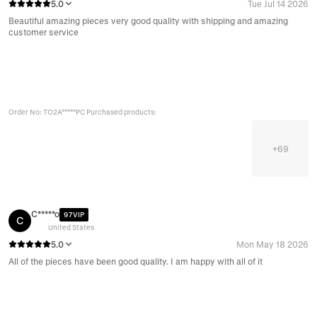
5.0
Tue Jul 14 2026
Beautiful amazing pieces very good quality with shipping and amazing
customer service
Order No: TO2A*****PC Purchased products:
+
69
C*****o
97VIP
C
United States
5.0
Mon May 18 2026
All of the pieces have been good quality. I am happy with all of it