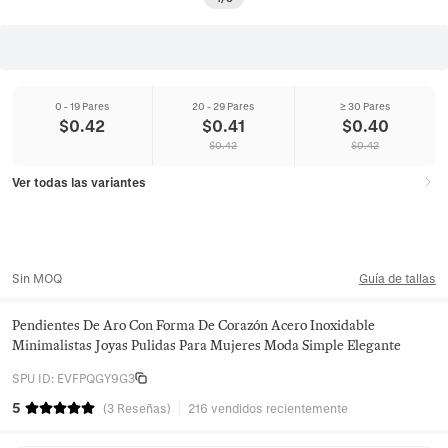
0 - 19 Pares
20 - 29 Pares
≥ 30 Pares
$
0.42
$
0.41
$
0.40
$
0.42
$
0.42
Ver todas las variantes
Sin MOQ
Guía de tallas
Pendientes De Aro Con Forma De Corazón Acero Inoxidable
Minimalistas Joyas Pulidas Para Mujeres Moda Simple Elegante
SPU ID
:
EVFPQGY9G3
5
(
3
Reseñas
)
216 vendidos recientemente