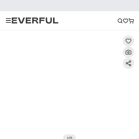
Descripción
Imágenes detalladas
Preguntas frecuent
1
/
5