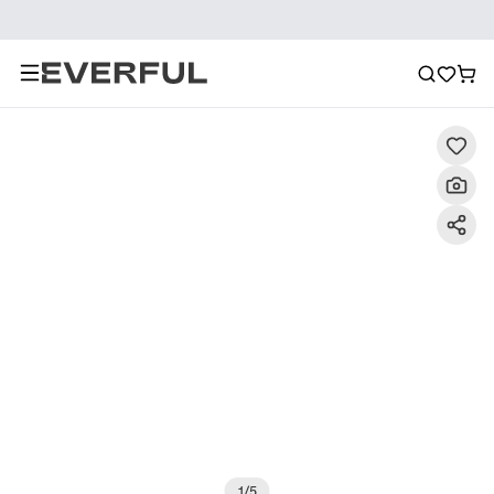
Descripción
Imágenes detalladas
Preguntas frecuent
1
/
5