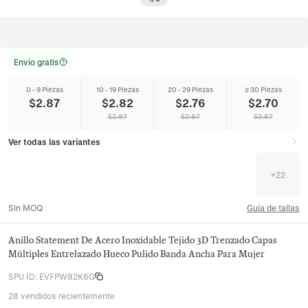
Envío gratis
0 - 9 Piezas
10 - 19 Piezas
20 - 29 Piezas
≥ 30 Piezas
$
2.87
$
2.82
$
2.76
$
2.70
$
2.87
$
2.87
$
2.87
Ver todas las variantes
+
22
Sin MOQ
Guía de tallas
Anillo Statement De Acero Inoxidable Tejido 3D Trenzado Capas
Múltiples Entrelazado Hueco Pulido Banda Ancha Para Mujer
SPU ID
:
EVFPW82K6G
28 vendidos recientemente