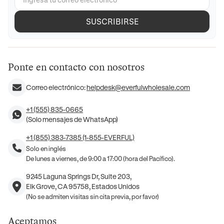
SUSCRIBIRSE
Ponte en contacto con nosotros
Correo electrónico:
helpdesk@everfulwholesale.com
+1 (555) 835-0665
(Solo mensajes de WhatsApp)
+1 (855) 383-7385 (1-855-EVERFUL)
Solo en inglés
De lunes a viernes, de 9:00 a 17:00 (hora del Pacífico).
9245 Laguna Springs Dr, Suite 203,
Elk Grove, CA 95758, Estados Unidos
(No se admiten visitas sin cita previa, por favor)
Aceptamos