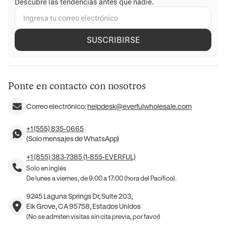
Descubre las tendencias antes que nadie.
SUSCRIBIRSE
Ponte en contacto con nosotros
Correo electrónico:
helpdesk@everfulwholesale.com
+1 (555) 835-0665
(Solo mensajes de WhatsApp)
+1 (855) 383-7385 (1-855-EVERFUL)
Solo en inglés
De lunes a viernes, de 9:00 a 17:00 (hora del Pacífico).
9245 Laguna Springs Dr, Suite 203,
Elk Grove, CA 95758, Estados Unidos
(No se admiten visitas sin cita previa, por favor)