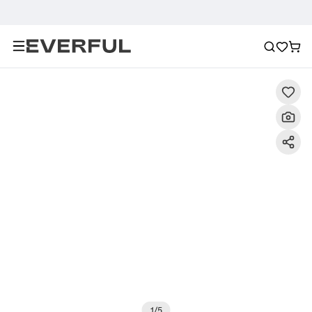
Descripción
Imágenes detalladas
Preguntas frecuent
1
/
5