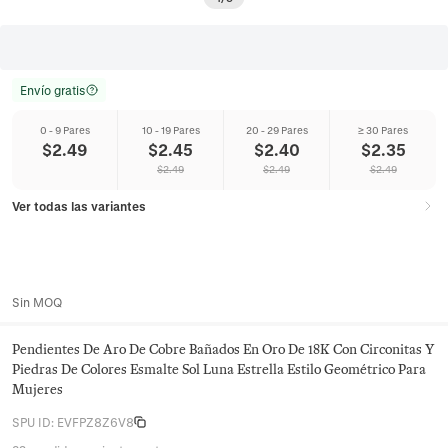
Envío gratis
0 - 9 Pares
10 - 19 Pares
20 - 29 Pares
≥ 30 Pares
$
2.49
$
2.45
$
2.40
$
2.35
$
2.49
$
2.49
$
2.49
Ver todas las variantes
Sin MOQ
Pendientes De Aro De Cobre Bañados En Oro De 18K Con Circonitas Y
Piedras De Colores Esmalte Sol Luna Estrella Estilo Geométrico Para
Mujeres
SPU ID
:
EVFPZ8Z6V8