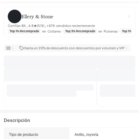
Ellery & Stone
Ellery & Stone
Confían 8K , 4.8★(513) , +67K vendidos recientemente
en
Collares
en
Pulseras
Top 1% Recomprado
Top 3% Recomprado
Top 1% Re
Hasta un 20% de descuento con descuentos por volumen y VIP
Descripción
Tipo de producto
Anillo, Joyería