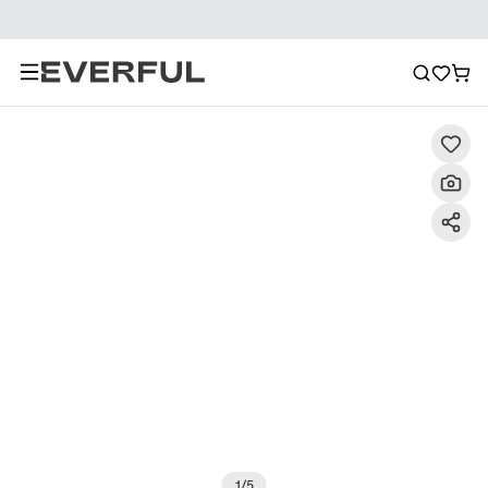
Descripción
Imágenes detalladas
Preguntas frecuent
1
/
5