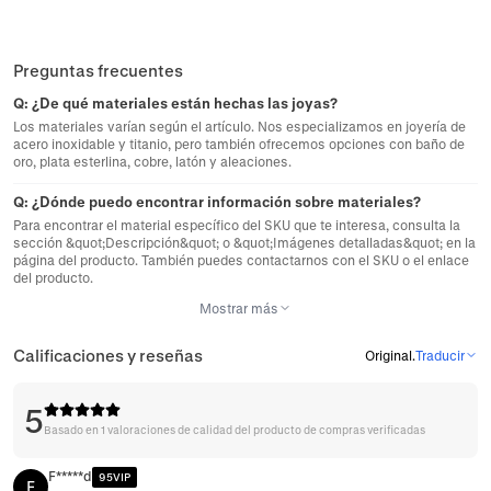
Preguntas frecuentes
Q:
¿De qué materiales están hechas las joyas?
Los materiales varían según el artículo. Nos especializamos en joyería de
acero inoxidable y titanio, pero también ofrecemos opciones con baño de
oro, plata esterlina, cobre, latón y aleaciones.
Q:
¿Dónde puedo encontrar información sobre materiales?
Para encontrar el material específico del SKU que te interesa, consulta la
sección &quot;Descripción&quot; o &quot;Imágenes detalladas&quot; en la
página del producto. También puedes contactarnos con el SKU o el enlace
del producto.
Mostrar más
Calificaciones y reseñas
Original
.
Traducir
5
Basado en 1 valoraciones de calidad del producto de compras verificadas
F*****d
95VIP
F