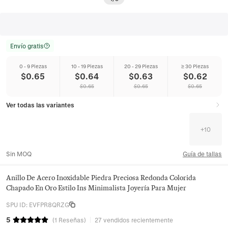
Envío gratis
0 - 9 Piezas
10 - 19 Piezas
20 - 29 Piezas
≥ 30 Piezas
$
0.65
$
0.64
$
0.63
$
0.62
$
0.65
$
0.65
$
0.65
Ver todas las variantes
+
10
Sin MOQ
Guía de tallas
Anillo De Acero Inoxidable Piedra Preciosa Redonda Colorida
Chapado En Oro Estilo Ins Minimalista Joyería Para Mujer
SPU ID
:
EVFPR8QRZG
5
(
1
Reseñas
)
27 vendidos recientemente