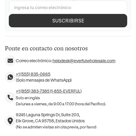
SUSCRIBIRSE
Ponte en contacto con nosotros
Correo electrónico:
helpdesk@everfulwholesale.com
+1 (555) 835-0665
(Solo mensajes de WhatsApp)
+1 (855) 383-7385 (1-855-EVERFUL)
Solo en inglés
De lunes a viernes, de 9:00 a 17:00 (hora del Pacífico).
9245 Laguna Springs Dr, Suite 203,
Elk Grove, CA 95758, Estados Unidos
(No se admiten visitas sin cita previa, por favor)