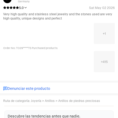
Germany
5.0
Sat May 02 2026
Very high quality and stainless steel jewelry and the stones used are very
high quality, unique designs and perfect
+
1
Order No: TO29*****TS Purchased products:
+
415
Denunciar este producto
Ruta de categoría
:
Joyería
>
Anillos
>
Anillos de piedras preciosas
Descubre las tendencias antes que nadie.