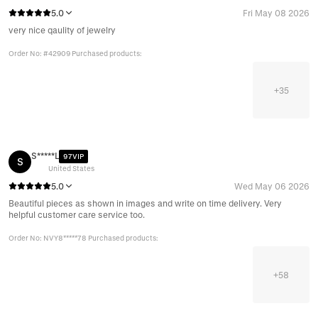
5.0
Fri May 08 2026
very nice qaulity of jewelry
Order No: #42909 Purchased products:
+
35
S*****L
97VIP
S
United States
5.0
Wed May 06 2026
Beautiful pieces as shown in images and write on time delivery. Very
helpful customer care service too.
Order No: NVY8*****78 Purchased products:
+
58