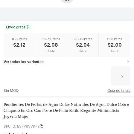
Envío gratis
0 - 9 Pares
10 - 19 Pares
20 - 29 Pares
≥ 30 Pares
$
2.12
$
2.08
$
2.04
$
2.00
$
2.12
$
2.12
$
2.12
Ver todas las variantes
+
5
Sin MOQ
Guía de tallas
Pendientes De Perlas de Agua Dulce Naturales De Agua Dulce Cobre
Chapado En Oro Con Poste De Plata Estilo Elegante Minimalista
Joyería Mujer
SPU ID
:
EVFP8VVK78