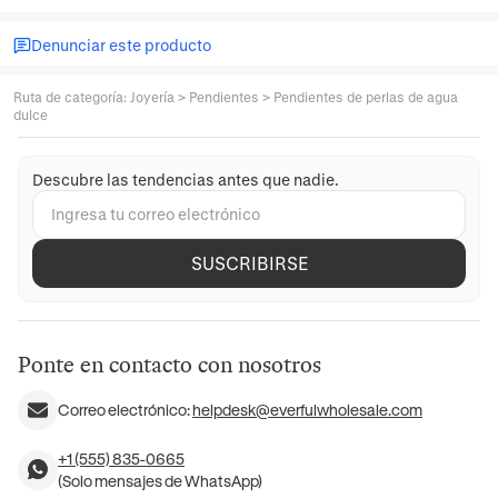
Denunciar este producto
Ruta de categoría
:
Joyería
>
Pendientes
>
Pendientes de perlas de agua
dulce
Descubre las tendencias antes que nadie.
SUSCRIBIRSE
Ponte en contacto con nosotros
Correo electrónico:
helpdesk@everfulwholesale.com
+1 (555) 835-0665
(Solo mensajes de WhatsApp)