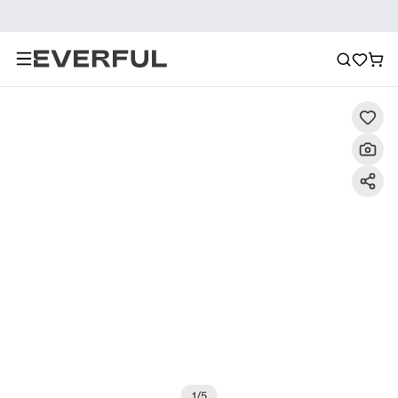
Descripción
Imágenes detalladas
Preguntas frecuent
1
/
5