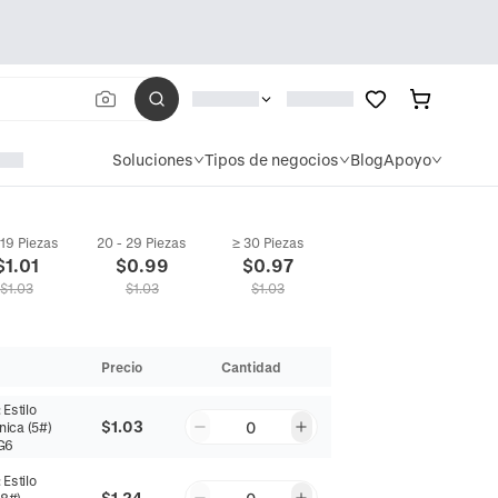
Soluciones
Tipos de negocios
Blog
Apoyo
 19 Piezas
20 - 29 Piezas
≥ 30 Piezas
$
1.01
$
0.99
$
0.97
$
1.03
$
1.03
$
1.03
Precio
Cantidad
:
Estilo
$1.03
0
nica (5#)
G6
:
Estilo
$1.24