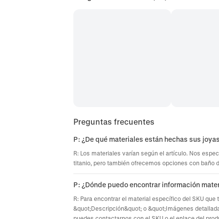
Preguntas frecuentes
P: ¿De qué materiales están hechas sus joya
R: Los materiales varían según el artículo. Nos espec
titanio, pero también ofrecemos opciones con baño de 
P: ¿Dónde puedo encontrar información mater
R: Para encontrar el material específico del SKU que 
&quot;Descripción&quot; o &quot;Imágenes detallada
puedes contactarnos con el SKU o el enlace del prod