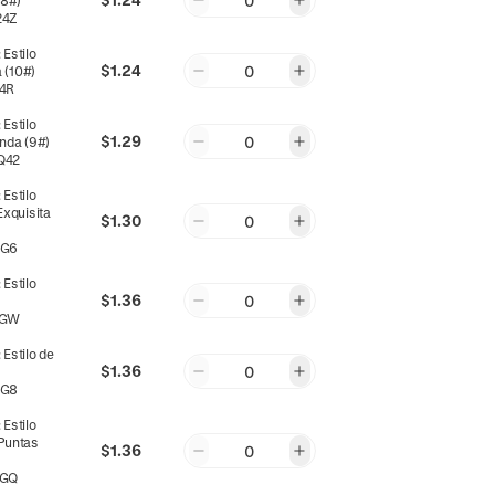
0
(8#)
24Z
:
Estilo
$1.24
0
 (10#)
4R
:
Estilo
$1.29
0
onda (9#)
Q42
:
Estilo
xquisita
$1.30
0
PG6
:
Estilo
$1.36
0
JGW
:
Estilo de
$1.36
0
7G8
:
Estilo
 Puntas
$1.36
0
EGQ