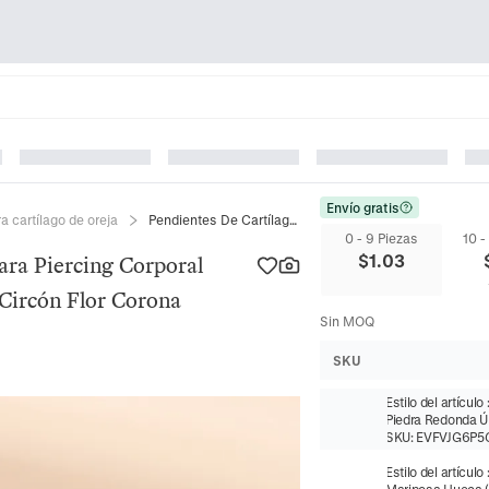
Envío gratis
a cartílago de oreja
Pendientes De Cartílago Joyería Para Piercing Corporal Barra De Acero Inoxidable Cobre Circón Flor Corona Piedras Azules
0 - 9 Piezas
10 -
$
1.03
ara Piercing Corporal
Circón Flor Corona
Sin MOQ
SKU
Estilo del artículo
Piedra Redonda Ú
SKU:
EVFVJG6P5
Estilo del artículo