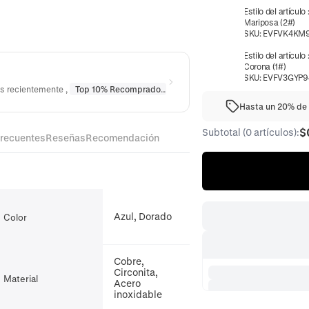
Estilo del artículo
Mariposa (2#)
SKU:
EVFVK4KM
Estilo del artículo
Corona (1#)
SKU:
EVFV3GYP9
os recientemente
,
Top 10% Recomprado
en
Piercings
Hasta un 20% de 
$
Subtotal (0 artículos):
frecuentes
Reseñas
Recomendación
Azul, Dorado
Color
Cobre,
Circonita,
Material
Acero
inoxidable