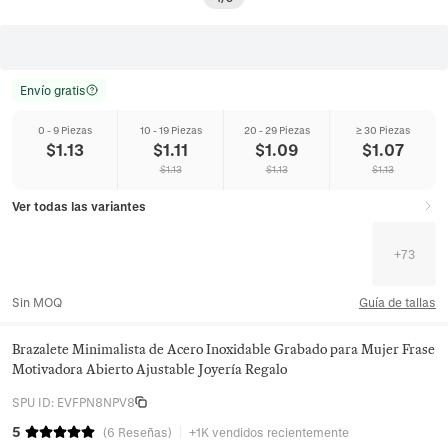
Envío gratis
0 - 9 Piezas
10 - 19 Piezas
20 - 29 Piezas
≥ 30 Piezas
$
1.13
$
1.11
$
1.09
$
1.07
$
1.13
$
1.13
$
1.13
Ver todas las variantes
+
73
Sin MOQ
Guía de tallas
Brazalete Minimalista de Acero Inoxidable Grabado para Mujer Frase
Motivadora Abierto Ajustable Joyería Regalo
SPU ID
:
EVFPN8NPV8
5
(
6
Reseñas
)
+1K vendidos recientemente