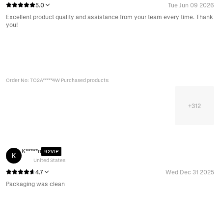
5.0
Tue Jun 09 2026
Excellent product quality and assistance from your team every time. Thank
you!
Order No: TO2A*****4W Purchased products:
+
312
K*****n
92VIP
K
United States
4.7
Wed Dec 31 2025
Packaging was clean