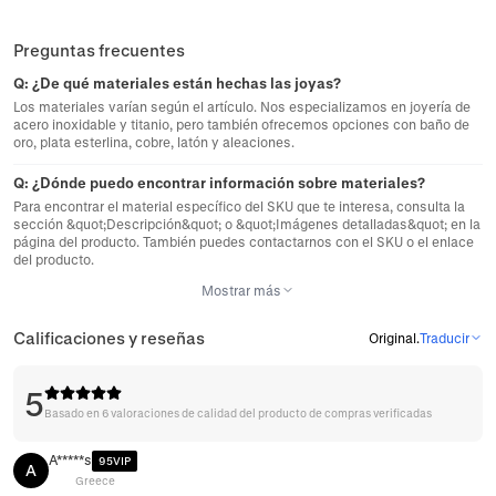
Preguntas frecuentes
Q:
¿De qué materiales están hechas las joyas?
Los materiales varían según el artículo. Nos especializamos en joyería de
acero inoxidable y titanio, pero también ofrecemos opciones con baño de
oro, plata esterlina, cobre, latón y aleaciones.
Q:
¿Dónde puedo encontrar información sobre materiales?
Para encontrar el material específico del SKU que te interesa, consulta la
sección &quot;Descripción&quot; o &quot;Imágenes detalladas&quot; en la
página del producto. También puedes contactarnos con el SKU o el enlace
del producto.
Mostrar más
Calificaciones y reseñas
Original
.
Traducir
5
Basado en 6 valoraciones de calidad del producto de compras verificadas
A*****s
95VIP
A
Greece