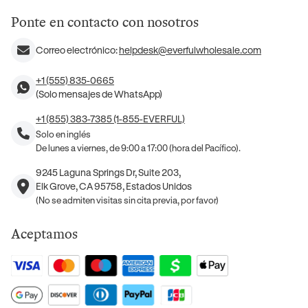
Ponte en contacto con nosotros
Correo electrónico:
helpdesk@everfulwholesale.com
+1 (555) 835-0665
(Solo mensajes de WhatsApp)
+1 (855) 383-7385 (1-855-EVERFUL)
Solo en inglés
De lunes a viernes, de 9:00 a 17:00 (hora del Pacífico).
9245 Laguna Springs Dr, Suite 203,
Elk Grove, CA 95758, Estados Unidos
(No se admiten visitas sin cita previa, por favor)
Aceptamos