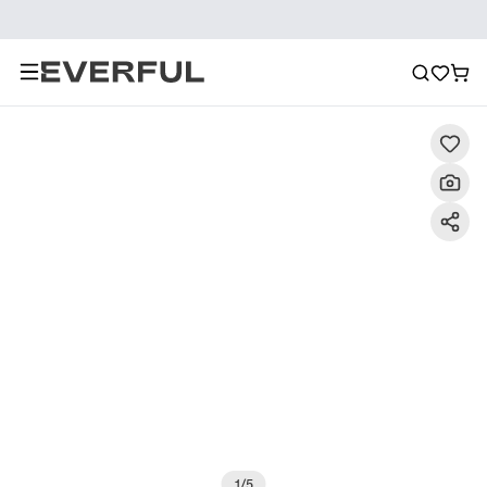
Descripción
Imágenes detalladas
Preguntas frecuent
1
/
5