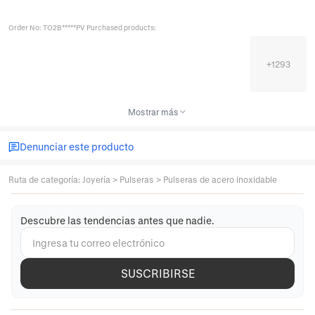
Order No: TO2B*****PV Purchased products:
+
1293
Mostrar más
Denunciar este producto
Ruta de categoría
:
Joyería
>
Pulseras
>
Pulseras de acero inoxidable
Descubre las tendencias antes que nadie.
SUSCRIBIRSE