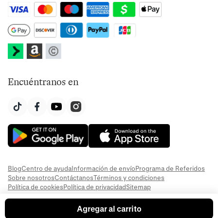
Encuéntranos en
Blog
Centro de ayuda
Información de envío
Programa de Referidos
Sobre nosotros
Contáctanos
Términos y condiciones
Política de cookies
Política de privacidad
Sitemap
© 2026 Everful
Agregar al carrito