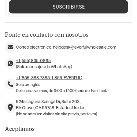
SUSCRIBIRSE
Ponte en contacto con nosotros
Correo electrónico:
helpdesk@everfulwholesale.com
+1 (555) 835-0665
(Solo mensajes de WhatsApp)
+1 (855) 383-7385 (1-855-EVERFUL)
Solo en inglés
De lunes a viernes, de 9:00 a 17:00 (hora del Pacífico).
9245 Laguna Springs Dr, Suite 203,
Elk Grove, CA 95758, Estados Unidos
(No se admiten visitas sin cita previa, por favor)
Aceptamos