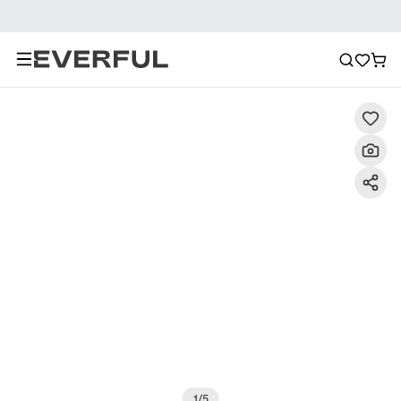
Descripción
Imágenes detalladas
Preguntas frecuent
1
/
5