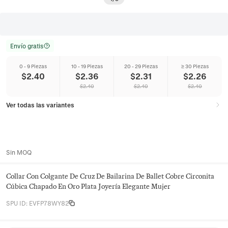
Envío gratis
0 - 9 Piezas
10 - 19 Piezas
20 - 29 Piezas
≥ 30 Piezas
$
2.40
$
2.36
$
2.31
$
2.26
$
2.40
$
2.40
$
2.40
Ver todas las variantes
Sin MOQ
Collar Con Colgante De Cruz De Bailarina De Ballet Cobre Circonita
Cúbica Chapado En Oro Plata Joyería Elegante Mujer
SPU ID
:
EVFP78WY82