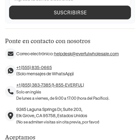
SUSCRIBIRSE
Ponte en contacto con nosotros
Correo electrónico:
helpdesk@everfulwholesale.com
+1 (555) 835-0665
(Solo mensajes de WhatsApp)
+1 (855) 383-7385 (1-855-EVERFUL)
Solo en inglés
De lunes a viernes, de 9:00 a 17:00 (hora del Pacífico).
9245 Laguna Springs Dr, Suite 203,
Elk Grove, CA 95758, Estados Unidos
(No se admiten visitas sin cita previa, por favor)
Aceptamos