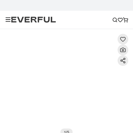
Descripción
Imágenes detalladas
Preguntas frecuent
1
/
5