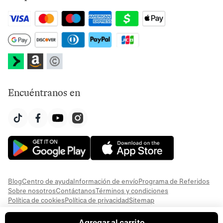
Encuéntranos en
Blog
Centro de ayuda
Información de envío
Programa de Referidos
Sobre nosotros
Contáctanos
Términos y condiciones
Política de cookies
Política de privacidad
Sitemap
Agregar al carrito
© 2026 Everful