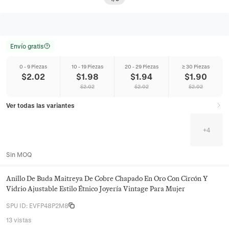
Envío gratis
0 - 9 Piezas
10 - 19 Piezas
20 - 29 Piezas
≥ 30 Piezas
$
2.02
$
1.98
$
1.94
$
1.90
$
2.02
$
2.02
$
2.02
Ver todas las variantes
+
4
Sin MOQ
Anillo De Buda Maitreya De Cobre Chapado En Oro Con Circón Y
Vidrio Ajustable Estilo Étnico Joyería Vintage Para Mujer
SPU ID
:
EVFP48P2M8
13 vistas