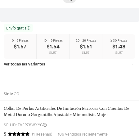
Envío gratis
0 - 9 Piezas
10 - 19 Piezas
20 - 29 Piezas
≥ 30 Piezas
$
1.57
$
1.54
$
1.51
$
1.48
$
1.57
$
1.57
$
1.57
Ver todas las variantes
Sin MOQ
Collar De Perlas Artificiales De Imitación Barrocas Con Cuentas De
Metal Dorado Gargantilla Ajustable Minimalista Mujer
SPU ID
:
EVFP78WXYG
5
(
1
Reseñas
)
106 vendidos recientemente