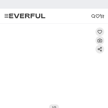
Descripción
Imágenes detalladas
Preguntas frecuent
1
/
5