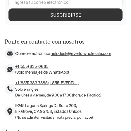
SUSCRIBIRSE
Ponte en contacto con nosotros
Correo electrónico:
helpdesk@everfulwholesale.com
+1 (555) 835-0665
(Solo mensajes de WhatsApp)
+1 (855) 383-7385 (1-855-EVERFUL)
Solo en inglés
De lunes a viernes, de 9:00 a 17:00 (hora del Pacífico).
9245 Laguna Springs Dr, Suite 203,
Elk Grove, CA 95758, Estados Unidos
(No se admiten visitas sin cita previa, por favor)