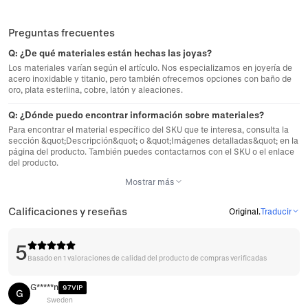
Preguntas frecuentes
Q:
¿De qué materiales están hechas las joyas?
Los materiales varían según el artículo. Nos especializamos en joyería de
acero inoxidable y titanio, pero también ofrecemos opciones con baño de
oro, plata esterlina, cobre, latón y aleaciones.
Q:
¿Dónde puedo encontrar información sobre materiales?
Para encontrar el material específico del SKU que te interesa, consulta la
sección &quot;Descripción&quot; o &quot;Imágenes detalladas&quot; en la
página del producto. También puedes contactarnos con el SKU o el enlace
del producto.
Mostrar más
Calificaciones y reseñas
Original
.
Traducir
5
Basado en 1 valoraciones de calidad del producto de compras verificadas
G*****n
97VIP
G
Sweden