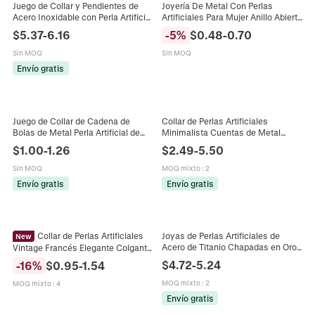
Juego de Collar y Pendientes de
Joyería De Metal Con Perlas
Acero Inoxidable con Perla Artificial
Artificiales Para Mujer Anillo Abierto
Barroca Marco de Metal
Plateado Pendientes Redondos
$
5.37
-
6.16
-
5
%
$
0.48
-
0.70
Geométrico Irregular Joyas para
Collar Pulsera De Cadena Con
Mujeres
Hebilla OT
Sin MOQ
Sin MOQ
Envío gratis
Juego de Collar de Cadena de
Collar de Perlas Artificiales
Bolas de Metal Perla Artificial de
Minimalista Cuentas de Metal
Imitación Vintage para Mujer Oro
Dorado Cadena de Aleación
$
1.00
-
1.26
$
2.49
-
5.50
Plata Cadena de Serpiente
Galvanizada Pulsera de Abalorios
Colgante de Moneda Hebilla OT
Joyería de Moda para Mujer
Sin MOQ
MOQ mixto
:
2
Joyería Hip Hop
Envío gratis
Envío gratis
Collar de Perlas Artificiales
Joyas de Perlas Artificiales de
New
Acero de Titanio Chapadas en Oro
Vintage Francés Elegante Colgante
de 18K Collar Pendientes Y Anillo
de Bola de Metal de Acero de
$
4.72
-
5.24
-
16
%
$
0.95
-
1.54
Ajustable Estilo Metal Fundido
Titanio Choker para Mujer
MOQ mixto
:
2
MOQ mixto
:
4
Envío gratis