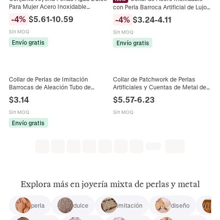
Para Mujer Acero Inoxidable
con Perla Barroca Artificial de Lujo
Chapado Oro Cuentas Metal
Francés para Mujer Gargantilla con
-
4
%
$
5.61
-
10.59
-
4
%
$
3.24
-
4.11
Irregulares Collar Pulsera
Cuenta de Metal Irregular Oro Plata
Minimalista Chic Francés Joyería
Regalo
Sin MOQ
Sin MOQ
Envío gratis
Envío gratis
Collar de Perlas de Imitación
Collar de Patchwork de Perlas
Barrocas de Aleación Tubo de
Artificiales y Cuentas de Metal de
Metal Irregular Cadena de
Acero Inoxidable Francés
$
3.14
$
5.57
-
6.23
Clavícula para Mujer Joyería
Gargantilla Ajustable Joyería
Minimalista Oro Plata
Sin MOQ
Sin MOQ
Envío gratis
Explora más en joyería mixta de perlas y metal
perla
dulce
imitación
diseño