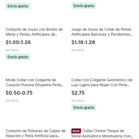
Minimalista Joyería
Envío gratis
Envío gratis
Conjunto de Joyas con Borlas de
Juego de Joyas de Collar de Perlas
Metal y Perlas Artificiales de
Artificiales Barrocas y Pendientes
Imitación para Mujer Conjunto de
para Mujer Con Poste de Plata de
$
1.00
-
1.26
$
1.18
-
1.28
Collares Pulseras Anillos de
Ley 925 Gargantilla de Metal
Cadena Minimalistas
Dorado
Sin MOQ
Sin MOQ
Envío gratis
Moda Collar con Colgante de
Collar con Colgante Geométrico de
Corazón Pulsera Empalme Perla
Lujo Ligero para Mujer Con Perla
Artificial Aleación de Zinc Cadena
Artificial Metal Irregular Cobre
$
0.50
-
0.75
$
2.75
de Metal Joyería para Mujeres
Cadena Hueso de Serpiente Oro
Plata
Sin MOQ
Sin MOQ
Envío gratis
Conjunto de Pulseras de Capas de
Collar Choker Torque de
New
Aleación y Perla Artificial para
Metal Asimétrico Minimalista Con