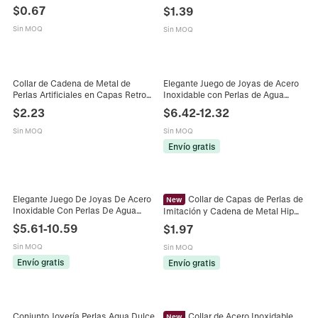
Mujer Pulsera de Cadena Ajustable
Perlas Artificiales de Imitación
$
0.67
$
1.39
con Dije Redondo de Leopardo
Grandes Joyería Elegante de Cuello
Abierto Para Mujer Accesorios de
Sin MOQ
Sin MOQ
Moda
Collar de Cadena de Metal de
Elegante Juego de Joyas de Acero
Perlas Artificiales en Capas Retro
Inoxidable con Perlas de Agua
para Mujer Choker Ajustable Joyas
Dulce Collar Pulsera con Hebilla de
$
2.23
$
6.42
-
12.32
de Cobre Aluminio Circonia
Metal Irregular para Mujer Regalo
Sin MOQ
Sin MOQ
Envío gratis
Elegante Juego De Joyas De Acero
Collar de Capas de Perlas de
New
Inoxidable Con Perlas De Agua
Imitación y Cadena de Metal Hip
Dulce Para Mujer Collar Y Pulsera
Hop para Mujer Joyería de Moda
$
5.61
-
10.59
$
1.97
De Cuentas De Metal Irregulares
Personalizada Cadena de Clavícula
Chapado En Oro
Regalo
Sin MOQ
Sin MOQ
Envío gratis
Envío gratis
Conjunto Joyería Perlas Agua Dulce
Collar de Acero Inoxidable
New