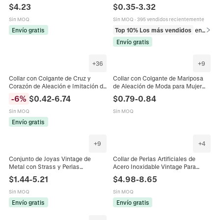
en Oro Cierre Metálico Elegante
Aleación Metal Joyería Mujer
$
4.23
$
0.35
-
3.32
Vintage Gargantilla Joyería
Elegante Accesorio
Sin MOQ
Sin MOQ
·
395 vendidos recientemente
Envío gratis
Top 10% Los más vendidos
en Juegos de joyería
Envío gratis
+
36
+
9
Collar con Colgante de Cruz y
Collar con Colgante de Mariposa
Corazón de Aleación e Imitación de
de Aleación de Moda para Mujer
Perla Artificial para Mujer Joyería de
Cadena de Metal Gruesa Cierre de
-
6
%
$
0.42
-
6.74
$
0.79
-
0.84
Moda Estilo Metal Líquido
Palanca Perla Artificial Diamantes
Geométrico Vintage
de Imitación Cadena para Suéter
Sin MOQ
Sin MOQ
Envío gratis
+
9
+
4
Conjunto de Joyas Vintage de
Collar de Perlas Artificiales de
Metal con Strass y Perlas
Acero Inoxidable Vintage Para
Artificiales Collar Floral y
Mujer Cadena de Metal Chapado
$
1.44
-
5.21
$
4.98
-
8.65
Pendientes con Poste de Plata de
en Oro Con Cuentas de Colores de
Ley 925 para Mujeres Estilo Palacio
Piedra Natural
Sin MOQ
Sin MOQ
Lujoso Accesorio Retro
Envío gratis
Envío gratis