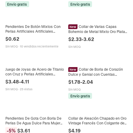
Envío gratis
Envío gratis
Pendientes De Botón Mixtos Con
Collar de Varias Capas
New
Perlas Artificiales Artificiales
Bohemio de Metal Mixto Oro Plata
Diamantes De Imitación Bolas De
para Mujer Aleación Estrella
$
0.62
$
2.33
-
3.62
Metal Aleación Acero Inoxidable
Corazón Strass Colgante Perla
Joyería
Artificial
Sin MOQ
·
10 vendidos recientemente
Sin MOQ
Juego de Joyas de Acero de Titanio
Collar de Borla de Corazón
New
con Cruz y Perlas Artificiales
Dulce y Genial con Cuentas
Barroco Vintage Collar Pendientes
Irregulares Perla Artificial de
$
3.48
-
4.11
$
1.78
-
2.04
Broche para Mujer
Imitación Turquesa Cadena de
Metal Mixto Choker Mujer Joyería
Sin MOQ
·
25 vistas
Sin MOQ
Y2K
Envío gratis
Pendientes De Gota Con Borla De
Collar de Aleación Chapado en Oro
Perlas De Agua Dulce Para Mujer
Vintage Francés Con Colgante de
De Acero Inoxidable Chapado En
Metal Irregular Perla de Agua Dulce
-
5
%
$
3.61
$
4.19
Oro De 18K Joyas Elegantes
Barroca Hebilla OT Para Mujer