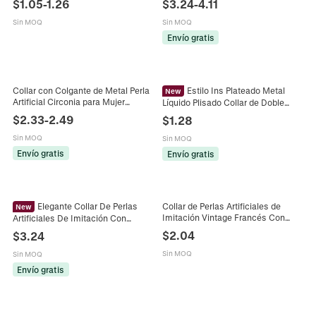
$
1.05
-
1.26
$
3.24
-
4.11
Colgante de Corazón
Inoxidable Cuentas de Metal
Fundido
Sin MOQ
Sin MOQ
Envío gratis
Collar con Colgante de Metal Perla
Estilo Ins Plateado Metal
New
Artificial Circonia para Mujer
Líquido Plisado Collar de Doble
Corazón Mariposa Cruz Choker
Capa Colgante de Perla Artificial de
$
2.33
-
2.49
$
1.28
Estilo Frío Joyería Regalo
Imitación Redonda Conjunto de
Anillos Geométricos de Aleación
Sin MOQ
Sin MOQ
para Mujer Joyería
Envío gratis
Envío gratis
Elegante Collar De Perlas
Collar de Perlas Artificiales de
New
Imitación Vintage Francés Con
Artificiales De Imitación Con
Colgante de Borla de Bola de Metal
Colgante De Bola De Metal
$
2.04
$
3.24
Cepillado Gargantilla de Perlas
Chapado En Oro De Cobre
Artificiales Elegante Para Mujer
Gargantilla Para Mujer Boda Joyería
Sin MOQ
Sin MOQ
Joyería de Boda
Envío gratis