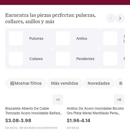
Encuentra las piezas perfectas: pulseras,
collares, anillos y más
Jue
Pulseras
Anillos
joye
Collares
Pendientes
Pie
Mostrar filtros
Más vendidos
Novedades
Bajad
+
1
+
8
Brazalete Abierto De Cable
Anillos De Acero Inoxidable Bicolor
Trenzado Acero Inoxidable Bañado
Oro Plata Metal Martillado Perla
En Oro 18K Perla Artificial Cristal
Artificial Sintética Ajustable Abierto
$
3.08
-
3.98
$
1.96
-
4.14
Metal Mixto Joyería Elegante Mujer
Joyas Para Mujeres
Sin MOQ
·
99 vendidos recientemente
Sin MOQ