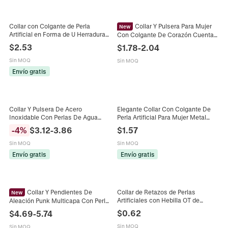
Collar con Colgante de Perla
Collar Y Pulsera Para Mujer
New
Artificial en Forma de U Herradura
Con Colgante De Corazón Cuenta
para Mujer Metal Chapado en Oro
De Metal Redonda Imitación De
$
2.53
$
1.78
-
2.04
Minimalista Vintage Choker
Perla Artificial Joyas Accesorios
Elegante Joyería
Oro Plata Cierre De Barra
Sin MOQ
Sin MOQ
Envío gratis
Collar Y Pulsera De Acero
Elegante Collar Con Colgante De
Inoxidable Con Perlas De Agua
Perla Artificial Para Mujer Metal
Dulce Moda Joyería De Cadena De
Fundido Irregular Cadena De Cobre
-
4
%
$
3.12
-
3.86
$
1.57
Cuentas De Metal De Lujo Para
Chapado En Oro Plata Joyería
Mujeres
Regalo
Sin MOQ
Sin MOQ
Envío gratis
Envío gratis
Collar Y Pendientes De
Collar de Retazos de Perlas
New
Artificiales con Hebilla OT de
Aleación Punk Multicapa Con Perla
Aleación de Moda para Mujer
Artificial De Imitación Picos De
$
0.62
$
4.69
-
5.74
Gargantilla de Empalme de
Metal Zirconia Para Mujer Joyas
Cuentas de Metal Oro Plata
Hip Hop
Sin MOQ
Sin MOQ