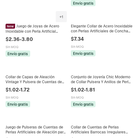
Envío gratis
+
1
Juego de Joyas de Acero
Elegante Collar de Acero Inoxidable
New
con Perlas Artificiales de Concha
Inoxidable con Perla Artificial
para Mujer Chapado en Oro Plata
Barroca Vintage Bañado en Oro 18K
$
7.34
$
2.36
-
3.80
Choker Joyería de Moda Regalo
Pendientes Collar Anillo para Mujer
Sin MOQ
Sin MOQ
Envío gratis
Envío gratis
Collar de Capas de Aleación
Conjunto de Joyería Chic Moderno
Vintage Y Pulsera de Cuentas de
de Collar Pulsera Y Anillos de Perla
Perlas Artificiales Tono Oro Plata
Artificial de Imitación para Mujer
$
1.02
-
1.72
$
1.02
-
1.81
Colgante de Corazón Joyería
Joyería de Borla de Metal
Sin MOQ
Sin MOQ
Envío gratis
Envío gratis
Juego de Pulseras de Cuentas de
Collar de Cuentas de Perlas
Perlas Artificiales de Aleación para
Artificiales Barrocas Irregulares
Mujer Pulsera de Metal con
para Mujer Hombre de Acero