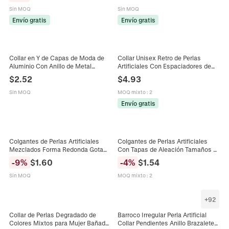
Sin MOQ
Sin MOQ
Envío gratis
Envío gratis
Collar en Y de Capas de Moda de
Collar Unisex Retro de Perlas
Aluminio Con Anillo de Metal
Artificiales Con Espaciadores de
Dorado Plateado y Colgante de
Metal Street Hip Hop Hecho a
$
2.52
$
4.93
Perla Artificial Joyería de Mujer
Mano Perlas de Colores Joyería
Sin MOQ
MOQ mixto
:
2
Envío gratis
Colgantes de Perlas Artificiales
Colgantes de Perlas Artificiales
Mezclados Forma Redonda Gota
Con Tapas de Aleación Tamaños y
de Agua Dijes con Tapa de Metal
Formas Mixtas para DIY
-
9
%
$
1.60
-
4
%
$
1.54
para Joyería DIY
Fabricación de Joyas Collar
Pendientes Accesorios
Sin MOQ
MOQ mixto
:
2
+
92
Collar de Perlas Degradado de
Barroco Irregular Perla Artificial
Colores Mixtos para Mujer Bañado
Collar Pendientes Anillo Brazalete