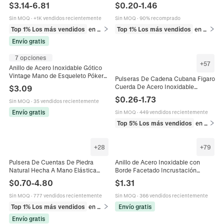
Inoxidable Multicapa Punk Joyería
Negativos Curación Cadena De
$
3.14
-
6.81
$
0.20
-
1.46
de Moda Regalo Para Novio
Eslabones Joyería Para Hombres
Hombre
Accesorio Elegante Ajustable
Sin MOQ
·
+1K vendidos recientemente
Sin MOQ
·
90% recomprado
Top 1% Los más vendidos
en Pulseras de hombre
Top 1% Los más vendidos
en Pulseras
Envío gratis
7 opciones
+
57
Anillo de Acero Inoxidable Gótico
Vintage Mano de Esqueleto Póker
Pulseras De Cadena Cubana Figaro
de Picas para Hombre Retro Punk
Cuerda De Acero Inoxidable
$
3.09
Biker Anillo de Juego
Joyería De Moda Para Hombres
$
0.26
-
1.73
Sin MOQ
·
35 vendidos recientemente
Unisex
Envío gratis
Sin MOQ
·
449 vendidos recientemente
Top 5% Los más vendidos
en Pulseras
+
28
+
79
Pulsera De Cuentas De Piedra
Anillo de Acero Inoxidable con
Natural Hecha A Mano Elástica
Borde Facetado Incrustación
Cuentas De Piedra Redondas
Multicolor Galaxia Grano de
$
0.70
-
4.80
$
1.31
Multicapa Joyería Unisex Regalo
Madera Anillo de Banda Martillado
para Hombres Mujeres Joyería de
Sin MOQ
·
777 vendidos recientemente
Sin MOQ
·
366 vendidos recientemente
Moda
Top 1% Los más vendidos
en Pulseras de hombre
Envío gratis
Envío gratis