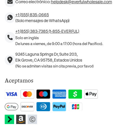
Correo electrónico:
helpdesk@everfulwholesale.com
+1 (555) 835-0665
(Solo mensajes de WhatsApp)
+1 (855) 383-7385 (1-855-EVERFUL)
Solo en inglés
De lunes a viernes, de 9:00 a 17:00 (hora del Pacífico).
9245 Laguna Springs Dr, Suite 203,
Elk Grove, CA 95758, Estados Unidos
(No se admiten visitas sin cita previa, por favor)
Aceptamos