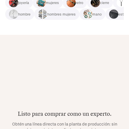
joyería
mujeres
retro
cierre
m
hombre
hombres mujeres
mano
estilo
Listo para comprar como un experto.
Obtén una línea directa con la planta de producción: sin