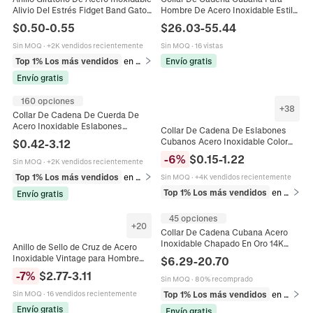
Alivio Del Estrés Fidget Band Gato
Hombre De Acero Inoxidable Estilo
Mariposa Estrella Luna Cruz Poker
Hip Hop Rap Acabados Pulidos
$
0.50
-
0.55
$
26.03
-
55.44
Patrón Para Hombres Mujeres
Cepillados Joyería De Metal
Sin MOQ
·
+2K vendidos recientemente
Sin MOQ
·
16 vistas
Top 1% Los más vendidos
en Anillos
Envío gratis
Envío gratis
160 opciones
+
38
Collar De Cadena De Cuerda De
Acero Inoxidable Eslabones
Collar De Cadena De Eslabones
Retorcidos Hip Hop Joyería De
Cubanos Acero Inoxidable Color
$
0.42
-
3.12
Moda Hombres Mujeres Cierre
Plata Estilo Punk Hip Hop
-
6
%
$
0.15
-
1.22
Langosta
Sin MOQ
·
+2K vendidos recientemente
Streetwear Unisex
Top 1% Los más vendidos
en Collares
Sin MOQ
·
+4K vendidos recientemente
Top 1% Los más vendidos
en Collares
Envío gratis
45 opciones
+
20
Collar De Cadena Cubana Acero
Inoxidable Chapado En Oro 14K
Anillo de Sello de Cruz de Acero
Joyería Hip Hop Hombre Con Cierre
Inoxidable Vintage para Hombre
$
6.29
-
20.70
De Cobre Circonio
Punk Rock Textura Diamante de
-
7
%
$
2.77
-
3.11
Sin MOQ
·
80% recomprado
Imitación Joyería Gótica
Top 1% Los más vendidos
en Collares
Sin MOQ
·
16 vendidos recientemente
Envío gratis
Envío gratis