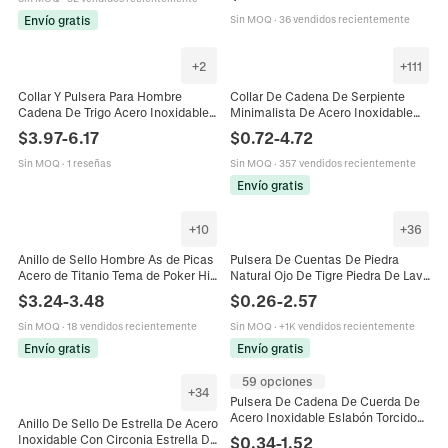
Imitación y Cadena
Envío gratis
Sin MOQ
·
36 vendidos recientemente
+
2
+
111
Collar Y Pulsera Para Hombre
Collar De Cadena De Serpiente
Cadena De Trigo Acero Inoxidable
Minimalista De Acero Inoxidable
Trenzado Spiga Link Hip Hop Punk
Chapado En Oro De 18K Al Vacío
$
3.97
-
6.17
$
0.72
-
4.72
Gótico Joyería
Para Hombres Y Mujeres
Sin MOQ
·
1 reseñas
Sin MOQ
·
357 vendidos recientemente
Envío gratis
+
10
+
36
Anillo de Sello Hombre As de Picas
Pulsera De Cuentas De Piedra
Acero de Titanio Tema de Poker Hip
Natural Ojo De Tigre Piedra De Lava
Hop Street Style Joyería Para Niños
Ágata Elástica Hecha A Mano
$
3.24
-
3.48
$
0.26
-
2.57
Regalos Biker
Unisex
Sin MOQ
·
18 vendidos recientemente
Sin MOQ
·
+1K vendidos recientemente
Envío gratis
Envío gratis
59 opciones
+
34
Pulsera De Cadena De Cuerda De
Acero Inoxidable Eslabón Torcido
Anillo De Sello De Estrella De Acero
Hip Hop Punk Para Hombre Mujer
Inoxidable Con Circonia Estrella De
$
0.34
-
1.52