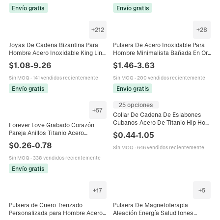
Envío gratis
Envío gratis
+
212
+
28
Joyas De Cadena Bizantina Para
Pulsera De Acero Inoxidable Para
Hombre Acero Inoxidable King Link
Hombre Minimalista Bañada En Oro
Pesado Collar Pulsera Punk Hip
De 18K Cadena De Serpiente
$
1.08
-
9.26
$
1.46
-
3.63
Hop
Joyería De Moda
Sin MOQ
·
141 vendidos recientemente
Sin MOQ
·
200 vendidos recientemente
Envío gratis
Envío gratis
25 opciones
+
57
Collar De Cadena De Eslabones
Cubanos Acero De Titanio Hip Hop
Forever Love Grabado Corazón
Estilo Punk Minimalista Para
Pareja Anillos Titanio Acero
$
0.44
-
1.05
Hombres Mujeres
Inoxidable Circonia Alianza Joyería
$
0.26
-
0.78
Sin MOQ
·
646 vendidos recientemente
Regalo Hombres Mujeres
Sin MOQ
·
338 vendidos recientemente
Envío gratis
+
17
+
5
Pulsera de Cuero Trenzado
Pulsera De Magnetoterapia
Personalizada para Hombre Acero
Aleación Energía Salud Iones