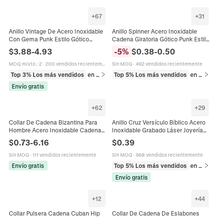
+
67
+
31
Anillo Vintage De Acero Inoxidable
Anillo Spinner Acero Inoxidable
Con Gema Punk Estilo Gótico
Cadena Giratoria Gótico Punk Estilo
Joyería Para Hombres Y Mujeres
Industrial Alivio Del Estrés Joyería
$
3.88
-
4.93
-
5
%
$
0.38
-
0.50
Accesorio Bohemio
Hombre
MOQ mixto
:
2
·
200 vendidos recientemente
Sin MOQ
·
492 vendidos recientemente
Top 3% Los más vendidos
en Anillos
Top 5% Los más vendidos
en Anillos
Envío gratis
+
62
+
29
Collar De Cadena Bizantina Para
Anillo Cruz Versículo Bíblico Acero
Hombre Acero Inoxidable Cadena
Inoxidable Grabado Láser Joyería
Real Estilo Punk Dominine Joyería
De Banda Religiosa Para Hombres
$
0.73
-
6.16
$
0.39
Hebilla Cuadrada Simple
Sin MOQ
·
111 vendidos recientemente
Sin MOQ
·
968 vendidos recientemente
Envío gratis
Top 5% Los más vendidos
en Anillos
Envío gratis
+
12
+
44
Collar Pulsera Cadena Cuban Hip
Collar De Cadena De Eslabones