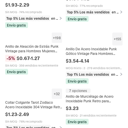
Ocho Puntas Pulido Chapado En
$
1.93
-
2.29
Sin MOQ
·
77% recomprado
Oro Unisex
Top 5% Los más vendidos
en Pulseras
Sin MOQ
·
74% recomprado
Top 5% Los más vendidos
en Anillos
Envío gratis
Envío gratis
+
198
+
155
Anillo de Aleación de Estrás Punk
Anillo De Acero Inoxidable Punk
Vintage para Hombres Mujeres
Gótico Vintage Para Hombres
Gótico Patrón Águila Calavera
-
5
%
$
0.67
-
1.27
Mujeres Retro Calavera Cruz
$
3.54
-
4.14
Tótem Joyería Retro
Animal Motor Biker Joyería De
Sin MOQ
·
356 vendidos recientemente
Moda
MOQ mixto
:
2
·
276 vendidos recientemente
Envío gratis
Top 1% Los más vendidos
en Anillos
Envío gratis
7 opciones
+
32
Anillo de Murciélago de Acero
Inoxidable Punk Retro para
Collar Colgante Tarot Zodiaco
Hombres Mujeres Gótico Plata
Acero Inoxidable 304 Vintage Retro
$
3.23
Antigua Anillo de Banda de Animal
Placa Constelación Rectangular
$
1.23
-
2.49
Sin MOQ
·
21 vendidos recientemente
Cadena Bordillo Joyas Hombre
Mujer
Envío gratis
Sin MOQ
·
76% recomprado
Top 3% Los más vendidos
en Collares