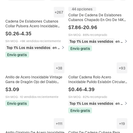
44 opciones
+
267
Collar De Cadena De Eslabones
Cubanos Chapado En Oro De 14K
Cadena De Eslabones Cubanos
Acero Inoxidable Cierre Liso Pulido
Collar Pulsera Acero Inoxidable
$
7.86
-
20.96
Joyería Hip Hop Para Hombres
Punk Resistente Joyería Plana
$
0.26
-
4.35
Sin MOQ
·
86% recomprado
Pulida Para Hombres Mujeres
Top 1% Los más vendidos
en Collares
Sin MOQ
·
+9K vendidos recientemente
Top 1% Los más vendidos
en Collares
Envío gratis
Envío gratis
+
38
+
93
Anillo de Acero Inoxidable Vintage
Collar Cadena Rolo Acero
Garra de Dragón Ojo del Diablo
Inoxidable Pulido Eslabón Circular
Gótico Punk Garra de Águila Anillo
Chapado En Oro 18K Unisex Joyería
$
3.09
$
0.46
-
4.39
de Banda Abierta para Hombre
De Moda Estilo Hip Hop
Mujer Joyería Regalo
Sin MOQ
·
10 vendidos recientemente
Sin MOQ
·
82% recomprado
Envío gratis
Top 1% Los más vendidos
en Collares
Envío gratis
+
111
+
19
Anillo Giratorio De Acero Inoxidable
Collar De Cadena Cubana Para