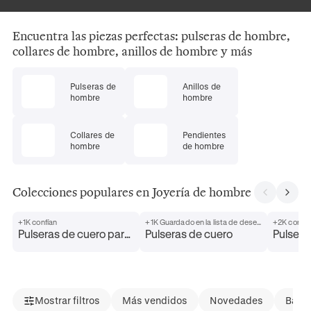
Encuentra las piezas perfectas: pulseras de hombre,
collares de hombre, anillos de hombre y más
Pulseras de
Anillos de
hombre
hombre
Collares de
Pendientes
hombre
de hombre
Colecciones populares en Joyería de hombre
+1K confían
+1K Guardado en la lista de deseos
+2K confía
Pulseras de cuero para
Pulseras de cuero
Pulsera
hombre
Mostrar filtros
Más vendidos
Novedades
Bajad