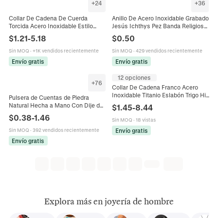
+
24
+
36
Collar De Cadena De Cuerda
Anillo De Acero Inoxidable Grabado
Torcida Acero Inoxidable Estilo
Jesús Ichthys Pez Banda Religiosa
Hiphop Punk Joyería Minimalista
Cristiana Joyería De Moda Para
$
1.21
-
5.18
$
0.50
Para Hombres Mujeres Eslabón
Hombres Mujeres
Galvanizado
Sin MOQ
·
+1K vendidos recientemente
Sin MOQ
·
429 vendidos recientemente
Envío gratis
Envío gratis
12 opciones
+
76
Collar De Cadena Franco Acero
Inoxidable Titanio Eslabón Trigo Hip
Pulsera de Cuentas de Piedra
Hop Streetwear Joyas Para Hombre
Natural Hecha a Mano Con Dije de
$
1.45
-
8.44
Color Oro Plata Pulido
Corazón Elefante y Tarjeta
$
0.38
-
1.46
Sin MOQ
·
18 vistas
Motivacional Pulsera de Ágata
Joyería Unisex
Envío gratis
Sin MOQ
·
392 vendidos recientemente
Envío gratis
Explora más en joyería de hombre