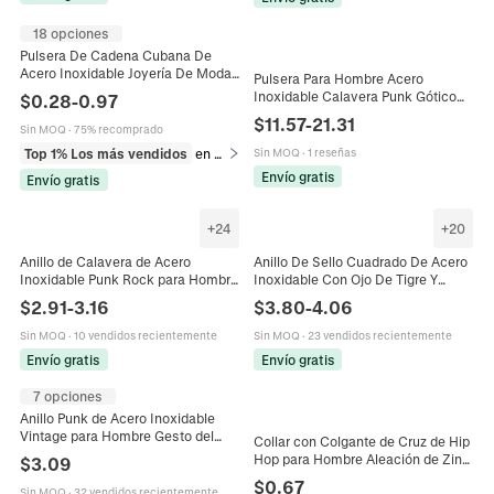
18 opciones
Pulsera De Cadena Cubana De
Acero Inoxidable Joyería De Moda
Pulsera Para Hombre Acero
Hip Hop Punk Minimalista Para
Inoxidable Calavera Punk Gótico
$
0.28
-
0.97
Hombre Y Mujer
Motero Cadena Pesada Joyería
$
11.57
-
21.31
Sin MOQ
·
75% recomprado
Para Hombres
Top 1% Los más vendidos
en Pulseras
Sin MOQ
·
1 reseñas
Envío gratis
Envío gratis
+
24
+
20
Anillo de Calavera de Acero
Anillo De Sello Cuadrado De Acero
Inoxidable Punk Rock para Hombre
Inoxidable Con Ojo De Tigre Y
Cabeza de Esqueleto Gótico Anillo
Ónice Negro Joyería Geométrica
$
2.91
-
3.16
$
3.80
-
4.06
de Dedo para Hombre Mujer Negro
Pulida Para Hombres Mujeres
Oro Plata Joyería de Moda
Sin MOQ
·
10 vendidos recientemente
Sin MOQ
·
23 vendidos recientemente
Envío gratis
Envío gratis
7 opciones
Anillo Punk de Acero Inoxidable
Vintage para Hombre Gesto del
Collar con Colgante de Cruz de Hip
Dedo Corazón Estilo Gothic Rock
Hop para Hombre Aleación de Zinc
$
3.09
Mano de Esqueleto Joyería
Dorado Plateado con Diamantes de
$
0.67
Sin MOQ
·
32 vendidos recientemente