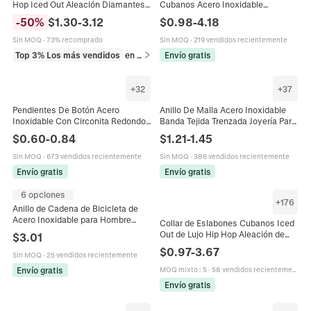
Hop Iced Out Aleación Diamantes
Cubanos Acero Inoxidable
De Imitación Joyería Para Hombres
Chapado En Oro Al Vacío Color
-
50
%
$
1.30
-
3.12
$
0.98
-
4.18
Mujeres Accesorios De Moda
Plata Minimalista Hip Hop Punk
Nocturna
Joyas Para Hombre Mujer
Sin MOQ
·
73% recomprado
Sin MOQ
·
219 vendidos recientemente
Top 3% Los más vendidos
en Collares
Envío gratis
+
32
+
37
Pendientes De Botón Acero
Anillo De Malla Acero Inoxidable
Inoxidable Con Circonita Redondo
Banda Tejida Trenzada Joyería Para
Cuadrado Geométrico Punk Joyería
Hombres Mujeres Estilo
$
0.60
-
0.84
$
1.21
-
1.45
Para Hombres Mujeres
Geométrico Minimalista Accesorio
De Moda
Sin MOQ
·
673 vendidos recientemente
Sin MOQ
·
386 vendidos recientemente
Envío gratis
Envío gratis
6 opciones
+
176
Anillo de Cadena de Bicicleta de
Acero Inoxidable para Hombre
Collar de Eslabones Cubanos Iced
Retro Envejecido Punk Hip Hop
Out de Lujo Hip Hop Aleación de
$
3.01
Mecánico Joyería
Zinc Strass Choker Hombre Mujer
$
0.97
-
3.67
Sin MOQ
·
25 vendidos recientemente
Joyería de Fiesta Streetwear
Envío gratis
MOQ mixto
:
5
·
58 vendidos recientemente
Envío gratis