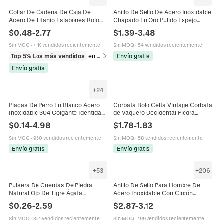
Collar De Cadena De Caja De
Anillo De Sello De Acero Inoxidable
Acero De Titanio Eslabones Rolo
Chapado En Oro Pulido Espejo
De Acero Inoxidable Joyería
Geométrico Redondo Oval Corazón
$
0.48
-
2.77
$
1.39
-
3.48
Hipoalergénica
Joyería Para Mujer Hombre
Sin MOQ
·
+1K vendidos recientemente
Sin MOQ
·
54 vendidos recientemente
Top 5% Los más vendidos
en Collares
Envío gratis
Envío gratis
+
24
Placas De Perro En Blanco Acero
Corbata Bolo Celta Vintage Corbata
Inoxidable 304 Colgante Identidad
de Vaquero Occidental Piedra
Militar Espejo Pulido Cepillado
Turquesa Ojo de Tigre Cordón de
$
0.14
-
4.98
$
1.78
-
1.83
Mascota ID Tag
Cuero Artificial Trenzado Collar
Colgante Hombre
Sin MOQ
·
950 vendidos recientemente
Sin MOQ
·
58 vendidos recientemente
Envío gratis
Envío gratis
+
53
+
206
Pulsera De Cuentas De Piedra
Anillo De Sello Para Hombre De
Natural Ojo De Tigre Ágata
Acero Inoxidable Con Circón
Turquesa Piedra De Lava Elástica
Cúbico Cuadrado Grande De
$
0.26
-
2.59
$
2.87
-
3.12
Hecha A Mano Para Hombres
Colores Joyería Estilo Punk
Mujeres
Sin MOQ
·
351 vendidos recientemente
Sin MOQ
·
199 vendidos recientemente