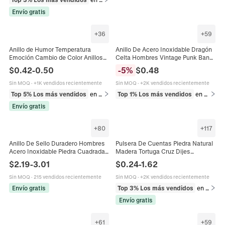
Envío gratis
+
36
+
59
Anillo de Humor Temperatura
Anillo De Acero Inoxidable Dragón
Emoción Cambio de Color Anillos
Celta Hombres Vintage Punk Band
de Banda de Acero Inoxidable para
Moda Hip Hop Joyería Pulido Inlay
$
0.42
-
0.50
-
5
%
$
0.48
Unisex Joyería de Moda Regalo
Accesorio
Sin MOQ
·
+1K vendidos recientemente
Sin MOQ
·
+2K vendidos recientemente
Top 5% Los más vendidos
en Anillos
Top 1% Los más vendidos
en Anillos
Envío gratis
+
80
+
117
Anillo De Sello Duradero Hombres
Pulsera De Cuentas Piedra Natural
Acero Inoxidable Piedra Cuadrada
Madera Tortuga Cruz Dijes
Lapislázuli Ojo De Tigre Ágata Retro
Artesanal Religioso Deportes
$
2.19
-
3.01
$
0.24
-
1.62
Punk Joyería
Vacaciones Joyería Universal
Sin MOQ
·
215 vendidos recientemente
Sin MOQ
·
+2K vendidos recientemente
Envío gratis
Top 3% Los más vendidos
en Pulseras
Envío gratis
+
61
+
59