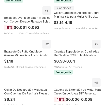
Envío gratis
Envío gratis
2 opciones
+
6
Collar Gargantilla Abierta de Cobre
Minimalista para Mujer Anillo de
Bolsa de Joyería de Satén Metálico
Cuello Rígido Geométrico Metálico
con Cordón Dorado Plateado Bolsa
$
3.14
-
4.19
Pulido Joyería de Moda
de Embalaje de Regalo para
-
6
%
$
0.061
-
0.092
MOQ mixto
:
20
·
129 vendidos recientemente
Exhibición de Joyas
MOQ mixto
:
100
·
102 vendidos recientemente
+
12
+
5
Brazalete De Puño Ondulado
Cuentas Espaciadoras Cuadradas
Grueso Minimalista Ancho Acrílico
De Plástico CCB Cubo Metálico
Metálico Ajustable Geométrico
Cuentas Sueltas Para DIY Collar
$
1.18
$
0.58
-
0.84
Joyería De Declaración Mujer
Pulsera Fabricación De Joyas
Sin MOQ
·
14 vendidos recientemente
MOQ mixto
:
2
·
1 reseñas
Envío gratis
+
8
Collar De Declaración Multicapa
Cadena de Extensión de Metal Para
Con Cuentas De Resina Y Piezas
Creación de Joyas DIY Pulsera
De Metal De Aleación Joyería De
Collar Cadena de Cola en Varios
$
6.24
-
48
%
$
0.006
-
0.008
Moda Para Mujeres
Tonos Metálicos