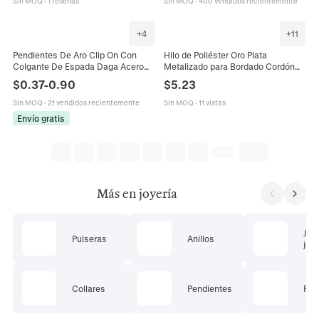
Sin MOQ
·
1 reseñas
Sin MOQ
·
400 vendidos recientemente
+
4
+
11
Pendientes De Aro Clip On Con
Hilo de Poliéster Oro Plata
Colgante De Espada Daga Acero
Metalizado para Bordado Cordón
Inoxidable Punk Gótico Hip Hop
de Tejido a Mano DIY Material de
$
0.37
-
0.90
$
5.23
Unisex Joyería Negro Plata
Joyería Cordones Decorativos
Sin MOQ
·
21 vendidos recientemente
Sin MOQ
·
11 vistas
Envío gratis
Más en joyería
Jue
Pulseras
Anillos
joye
Collares
Pendientes
Pie