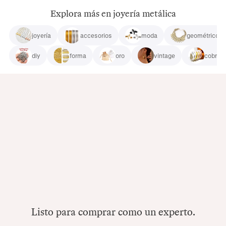
Explora más en joyería metálica
joyería
accesorios
moda
geométrico
diy
forma
oro
vintage
cobre
Listo para comprar como un experto.