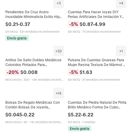
+
3
+
4
Pendientes De Cruz Acero
Cuentas Para Hacer Joyas DIY
Inoxidable Minimalista Estilo Hip
Perlas Artificiales De Imitación Y
Hop Joyería De Moda Para
Cuentas Espaciadoras Metálicas
$
0.21
-
0.37
-
5
%
$
0.87
-
4.99
Hombres Y Mujeres Metal Pulido
Para Pulsera Collar Manualidades
Sin MOQ
·
521 vendidos recientemente
Sin MOQ
·
75 vendidos recientemente
Envío gratis
+
33
+
1
Anillos De Salto Dobles Metálicos
Pulsera De Cuentas Gruesas Para
Coloridos Pintados Para
Mujer Resina Textura De Mármol Y
Fabricación De Joyas DIY Collar
CCB Metálico Geométrico Irregular
-
20
%
$
0.008
-
5
%
$
1.63
Pulsera Accesorio Conector
Elástico Joyería De Moda
MOQ mixto
:
200
·
+3K vendidos recientemente
Sin MOQ
·
31 vendidos recientemente
+
14
Bolsas De Regalo Metálicas Con
Cuentas De Piedra Natural De Pirita
Cordón Bolsas De Joyería
Brillo Metálico Forma De Cubo
Brillantes Embalaje De Regalo
Diagonal Para Creación De Joyas
$
0.045
-
0.22
$
5.22
-
6.22
Almacenamiento De Tela Oro Plata
DIY
MOQ mixto
:
50
·
+1K vendidos recientemente
Sin MOQ
·
1 reseñas
Envío gratis