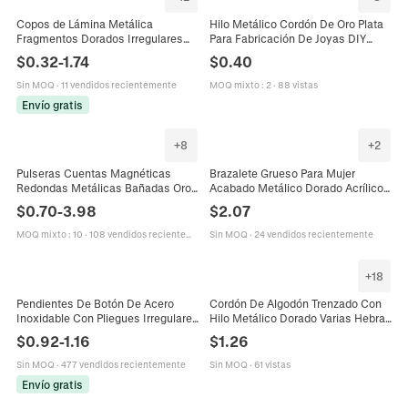
Copos de Lámina Metálica
Hilo Metálico Cordón De Oro Plata
Fragmentos Dorados Irregulares
Para Fabricación De Joyas DIY
Para Decoración de Uñas
Pulsera Collar Trenzado Alambre
$
0.32
-
1.74
$
0.40
Manualidades DIY Resina Joyería
De Poliéster
Hacer Accesorios
Sin MOQ
·
11 vendidos recientemente
MOQ mixto
:
2
·
88 vistas
Envío gratis
+
8
+
2
Pulseras Cuentas Magnéticas
Brazalete Grueso Para Mujer
Redondas Metálicas Bañadas Oro
Acabado Metálico Dorado Acrílico
Plata Hematita Hierro Acrílico Perla
Geométrico Cuadrado Redondo
$
0.70
-
3.98
$
2.07
Artificial Elástica Estirable Joyería
Irregular Joyería De Puño
MOQ mixto
:
10
·
108 vendidos recientemente
Sin MOQ
·
24 vendidos recientemente
+
18
Pendientes De Botón De Acero
Cordón De Algodón Trenzado Con
Inoxidable Con Pliegues Irregulares
Hilo Metálico Dorado Varias Hebras
Minimalistas Geométricos Textura
Color DIY Joyería Pulsera Borla
$
0.92
-
1.16
$
1.26
De Lava Para Mujeres
Fabricación Cuerda
Sin MOQ
·
477 vendidos recientemente
Sin MOQ
·
61 vistas
Envío gratis