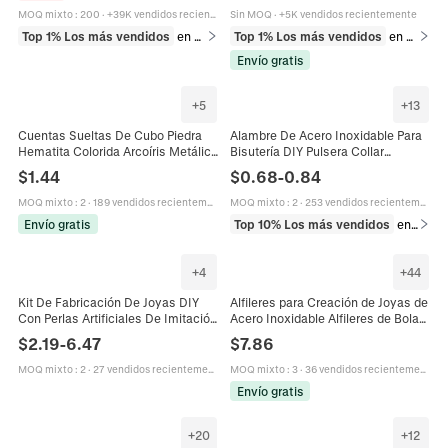
Manualidades
MOQ mixto
:
200
·
+39K vendidos recientemente
Sin MOQ
·
+5K vendidos recientemente
Top 1% Los más vendidos
en Componentes para joyería
Top 1% Los más vendidos
en Collares
Envío gratis
+
5
+
13
Cuentas Sueltas De Cubo Piedra
Alambre De Acero Inoxidable Para
Hematita Colorida Arcoíris Metálico
Bisutería DIY Pulsera Collar
Cuadradas Para Hacer Joyas DIY
Manualidades Hilo Metálico
$
1.44
$
0.68
-
0.84
Pulsera Collar Trenzado
Galvanizado En Carrete Accesorios
Joyería
MOQ mixto
:
2
·
189 vendidos recientemente
MOQ mixto
:
2
·
253 vendidos recientemente
Envío gratis
Top 10% Los más vendidos
en Alambre y cordón
+
4
+
44
Kit De Fabricación De Joyas DIY
Alfileres para Creación de Joyas de
Con Perlas Artificiales De Imitación
Acero Inoxidable Alfileres de Bola
Y Cuentas Espaciadoras Doradas
Alfileres de Ojo Alfileres de Cabeza
$
2.19
-
6.47
$
7.86
Corazón Estrella Para Pulseras
Plana Accesorios DIY para
Collares
Pendientes Collares Artesanía
MOQ mixto
:
2
·
27 vendidos recientemente
MOQ mixto
:
3
·
36 vendidos recientemente
Envío gratis
+
20
+
12