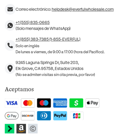
Correo electrónico:
helpdesk@everfulwholesale.com
+1 (555) 835-0665
(Solo mensajes de WhatsApp)
+1 (855) 383-7385 (1-855-EVERFUL)
Solo en inglés
De lunes a viernes, de 9:00 a 17:00 (hora del Pacífico).
9245 Laguna Springs Dr, Suite 203,
Elk Grove, CA 95758, Estados Unidos
(No se admiten visitas sin cita previa, por favor)
Aceptamos