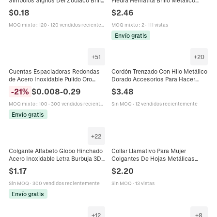
Símbolos Signos Del Zodiaco Brillo
Piedra Hematita Brillo Metálico
Metálico Iridiscente Para Joyería
Colorido Galvanizado DIY
$
0.18
$
2.46
Artesanal DIY
Fabricación Joyas Collares
Pulseras Artesanía
MOQ mixto
:
120
·
120 vendidos recientemente
MOQ mixto
:
2
·
111 vistas
Envío gratis
+
51
+
20
Cuentas Espaciadoras Redondas
Cordón Trenzado Con Hilo Metálico
de Acero Inoxidable Pulido Oro
Dorado Accesorios Para Hacer
Plata Bola Metálica Agujero
Joyas DIY Para Pulseras Collares
-
21
%
$
0.008
-
0.29
$
3.48
Pasante Cuentas Sueltas para
Fabricación Joyas DIY
MOQ mixto
:
100
·
300 vendidos recientemente
Sin MOQ
·
12 vendidos recientemente
Envío gratis
+
22
Colgante Alfabeto Globo Hinchado
Collar Llamativo Para Mujer
Acero Inoxidable Letra Burbuja 3D
Colgantes De Hojas Metálicas
Accesorio Joyería Metálica Para
Capas Múltiples Aleación Gruesa
$
1.17
$
2.20
Collar Pulsera
Estilo Bohemio Étnico Joyería
Sin MOQ
·
300 vendidos recientemente
Sin MOQ
·
13 vistas
Envío gratis
+
12
+
8