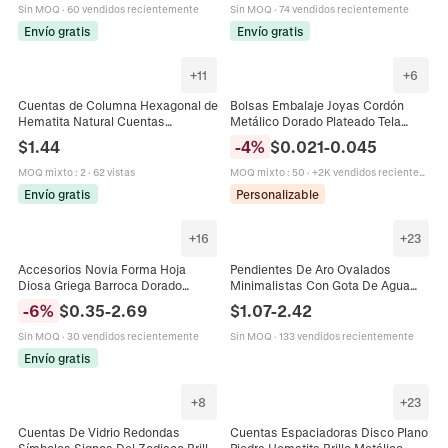
Bricolaje Accesorios De Artesanía
Sin MOQ
·
60 vendidos recientemente
Sin MOQ
·
74 vendidos recientemente
Envío gratis
Envío gratis
+
11
+
6
Cuentas de Columna Hexagonal de
Bolsas Embalaje Joyas Cordón
Hematita Natural Cuentas
Metálico Dorado Plateado Tela
Espaciadoras de Tubo Hexagonal
Brillante Saquitos Para Regalos
$
1.44
-
4
%
$
0.021
-
0.045
para Hacer Joyas de Bricolaje
Almacenamiento Organizador
Pulsera Collar Pendientes Cuentas
MOQ mixto
:
2
·
62 vistas
MOQ mixto
:
50
·
+2K vendidos recientemente
Sueltas Galvanizadas
Envío gratis
Personalizable
+
16
+
23
Accesorios Novia Forma Hoja
Pendientes De Aro Ovalados
Diosa Griega Barroca Dorado
Minimalistas Con Gota De Agua
Metálico Diadema Pendientes
Para Mujer Diseño Metálico
-
6
%
$
0.35
-
2.69
$
1.07
-
2.42
Brazalete Pulsera Perla Artificial
Geométrico Con Poste De Plata
Decoración
Sin MOQ
·
30 vendidos recientemente
Sin MOQ
·
133 vendidos recientemente
Envío gratis
+
8
+
23
Cuentas De Vidrio Redondas
Cuentas Espaciadoras Disco Plano