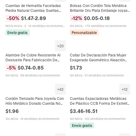
Cuentas de Hematita Facetadas
Bolsas Con Cordón Tela Metálica
Piedra Natural Cuentas Sueltas
Brillante Oro Plata Embalaje Joyas
Para Creación de Joyas DIY Brillo
Bolsas Regalo Pequeños
-
50
%
$
1.47
-
2.89
-
12
%
$
0.05
-
0.18
Metálico Redondas
Organizadores Bolsas
Almacenamiento
MOQ mixto
:
2
·
10 vendidos recientemente
Sin MOQ
·
+7K vendidos recientemente
Envío gratis
Personalizable
+
20
Alambre De Cobre Resistente Al
Collar De Declaración Para Mujer
Deslustre Para Fabricación De
Exagerado Geométrico Aleación
Joyas Manualidades DIY Abalorios
Multicapa Malla Metálica Cadena
-
5
%
$
0.74
-
0.85
$
1.73
Hallazgos Artesanales Metal Sólido
Tejida Joyería Atrevida
Sin MOQ
·
59 vendidos recientemente
Sin MOQ
·
51 vendidos recientemente
+
42
+
12
Cordón Trenzado Para Joyería Con
Cuentas Espaciadoras Metálicas
Hilo Metálico Dorado Cuerda No
De Plástico CCB Forma De Estrella
Elástica Para Hacer Pulseras
Corazón Redondo Cuentas Sueltas
$
1.96
$
3.46
-
16.51
Collares Borlas Retorcido A Mano
Para Pulsera Collar Fabricación De
Colorido
Joyas
Sin MOQ
·
14 vendidos recientemente
Sin MOQ
·
122 vendidos recientemente
Envío gratis