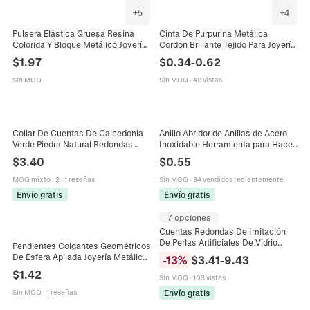
+
5
+
4
Pulsera Elástica Gruesa Resina
Cinta De Purpurina Metálica
Colorida Y Bloque Metálico Joyería
Cordón Brillante Tejido Para Joyería
Moda Retro Geométrica
DIY Accesorios Para Cabello
$
1.97
$
0.34
-
0.62
Accesorios Para Mujeres
Envoltura Regalos Boda Bobina
Cinta Trenzada
Sin MOQ
Sin MOQ
·
42 vistas
Collar De Cuentas De Calcedonia
Anillo Abridor de Anillas de Acero
Verde Piedra Natural Redondas
Inoxidable Herramienta para Hacer
Joyería Elegante Minimalista Para
Joyas DIY Geométrico Hueco Plata
$
3.40
$
0.55
Mujer Cierre Metálico
Metálico Anillo Funcional
MOQ mixto
:
2
·
1 reseñas
Sin MOQ
·
34 vendidos recientemente
Envío gratis
Envío gratis
7 opciones
Cuentas Redondas De Imitación
De Perlas Artificiales De Vidrio
Pendientes Colgantes Geométricos
Café Bronce Metálico Pintado
De Esfera Apilada Joyería Metálica
-
13
%
$
3.41
-
9.43
Espaciadores Sueltos Para DIY
Exagerada Con Poste De Acero
$
1.42
Joyería Pulsera Collar
Sin MOQ
·
103 vistas
Inoxidable Para Mujeres
Envío gratis
Sin MOQ
·
1 reseñas