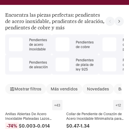
Encuentra las piezas perfectas: pendientes
de acero inoxidable, pendientes de aleación,
pendientes de cobre y más
Pendientes
Pen
Pendientes
de acero
de 
de cobre
inoxidable
pre
Pendientes
Pen
Pendientes
de plata de
de 
de aleación
ley 925
natu
Mostrar filtros
Más vendidos
Novedades
Bajad
+
43
+
12
Anillas Abiertas De Acero
Collar de Pendiente de Corazón de
Inoxidable Plateadas Lazos
Acero Inoxidable Minimalista para
Circulares Para Fabricación De
Mujeres Hombres Textura Metálica
-
74
%
$
0.003
-
0.014
$
0.47
-
1.34
Joyas DIY Collar Pulsera
Galvanizada Joyería Diaria Regalo