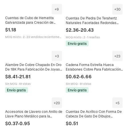
+
9
+
30
Cuentas de Cubo de Hematita
Cuentas De Piedra De Terahertz
Galvanizada para Creación de
Naturales Facetadas Redondas
Joyas DIY Cuentas de Piedra
Sueltas Gris Metálico Suministros
$
1.18
$
2.36
-
20.43
Sueltas Metálicas para Accesorios
Joyería DIY Cuentas Curativas
de Pulsera Collar
MOQ mixto
:
2
·
23 vendidos recientemente
MOQ mixto
:
2
·
1 reseñas
Envío gratis
+
3
+
23
Alambre De Cobre Chapado En Oro
Cadena Forma Estrella Hueca
De 18K Para Fabricación De Joyas
Eslabones Cobre Para Fabricación
DIY Alambre Metálico Semiduro
Joyas DIY Collares Pulseras
$
8.41
-
21.81
$
0.62
-
6.66
Accesorios De Artesanía Material
Pendientes Fornituras Estilo
Para Joyas
Metálico
Sin MOQ
·
61 vistas
Sin MOQ
·
61 vistas
Envío gratis
Envío gratis
+
20
+
5
Accesorios de Llavero con Anillo de
Cuentas De Acrílico Con Forma De
Llave Plano Metálico para la
Cabeza De Gato De Dibujos
Creación de Joyas DIY Resultados
Animados Coloridas Iridiscentes
$
0.37
-
0.95
$
0.51
Múltiples Colores Galvanizados
Metálicas Para Hacer Joyas De