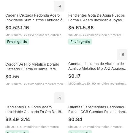
+
4
Cadena Cruzada Redonda Acero
Pendientes Gota De Agua Huecos
Inoxidable Suministros Fabricación
Forma U Acero Inoxidable Joyas
Joyas DIY Collares Pulseras
Moda Vintage Mujeres Brillo
$
0.52
-
1.16
$
5.61
-
5.86
Galvanizado Brillo Metálico
Metálico Pulido
MOQ mixto
:
2
·
18 vendidos recientemente
Sin MOQ
·
29 vendidos recientemente
Envío gratis
Envío gratis
+
5
Cuentas de Letras de Alfabeto de
Cordón De Hilo Metálico Dorado
Acrílico Metálico Mix A-Z Agujero
Plateado Cuerda Brillante Para
Grande Cuentas Sueltas Para
Envolver Regalos Manualidades
$
0.17
$
0.55
Pulsera Collar Joyería DIY
Joyas Decoración De Navidad
MOQ mixto
:
10
·
90 vendidos recientemente
MOQ mixto
:
2
·
16 vendidos recientemente
+
3
Pendientes De Flores Acero
Cuentas Espaciadoras Redondas
Inoxidable Chapado En Oro De 18K
Planas CCB Cuentas Espaciadoras
Flores Metálicas Grandes Aros
de Anillo Chapadas en Metal para
$
2.49
-
3.14
$
0.84
Colgantes Para Mujeres
la Fabricación de Joyas DIY
Accesorios de Pulsera y Collar
Sin MOQ
·
53 vendidos recientemente
Sin MOQ
·
25 vendidos recientemente