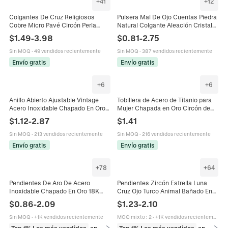
+
41
+
12
Colgantes De Cruz Religiosos
Pulsera Mal De Ojo Cuentas Piedra
Cobre Micro Pavé Circón Perla
Natural Colgante Aleación Cristal
Artificial De Imitación Esmalte Mal
Amuleto Protección Joyería
$
1.49
-
3.98
$
0.81
-
2.75
De Ojo Virgen María DIY Joyería
Bohemia Mujer
Sin MOQ
·
49 vendidos recientemente
Sin MOQ
·
387 vendidos recientemente
Envío gratis
Envío gratis
+
6
+
6
Anillo Abierto Ajustable Vintage
Tobillera de Acero de Titanio para
Acero Inoxidable Chapado En Oro
Mujer Chapada en Oro Circón de
Turquesa Mal De Ojo Esmalte
Colores Mariposa Estrella Luna
$
1.12
-
2.87
$
1.41
Joyería Geométrica Mujer
Cruz Mal de Ojo Mano Libélula
Joyería
Sin MOQ
·
213 vendidos recientemente
Sin MOQ
·
216 vendidos recientemente
Envío gratis
Envío gratis
+
78
+
64
Pendientes De Aro De Acero
Pendientes Zircón Estrella Luna
Inoxidable Chapado En Oro 18K
Cruz Ojo Turco Animal Bañado En
Dijes Geométricos Corazón Mal De
Oro Con Poste De Moda
$
0.86
-
2.09
$
1.23
-
2.10
Ojo Cruz Joyería Para Mujer
Sin MOQ
·
+1K vendidos recientemente
MOQ mixto
:
2
·
+1K vendidos recientemente