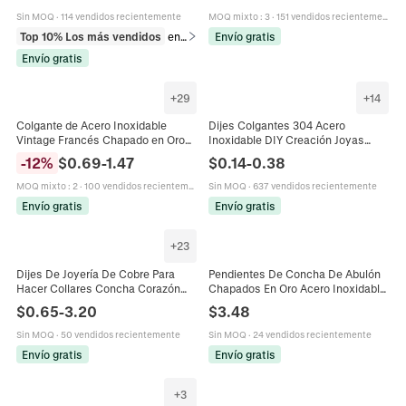
Sin MOQ
·
114 vendidos recientemente
MOQ mixto
:
3
·
151 vendidos recientemente
Top 10% Los más vendidos
en Juegos de joyería
Envío gratis
Envío gratis
+
29
+
14
Colgante de Acero Inoxidable
Dijes Colgantes 304 Acero
Vintage Francés Chapado en Oro
Inoxidable DIY Creación Joyas
de 18 quilates en Piedra Natural
Árbol De La Vida Libélula Ojo Turco
-
12
%
$
0.69
-
1.47
$
0.14
-
0.38
para la Creación de Joyas de
Nudo Celta Accesorios Joyería
Bricolaje Mujeres Retro Ojo Turco
MOQ mixto
:
2
·
100 vendidos recientemente
Sin MOQ
·
637 vendidos recientemente
Estrella Concha Collares
Envío gratis
Envío gratis
+
23
Dijes De Joyería De Cobre Para
Pendientes De Concha De Abulón
Hacer Collares Concha Corazón
Chapados En Oro Acero Inoxidable
Estrella Ojo Turco Abeja Girasol
Aros Colgantes Corazón Estrella
$
0.65
-
3.20
$
3.48
Circón Accesorios De Bricolaje
Ojo Turco Mariposa Joyas Para
Mujer
Sin MOQ
·
50 vendidos recientemente
Sin MOQ
·
24 vendidos recientemente
Envío gratis
Envío gratis
+
3