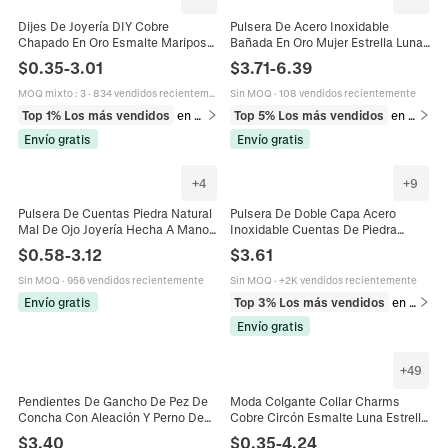
Dijes De Joyería DIY Cobre
Pulsera De Acero Inoxidable
Chapado En Oro Esmalte Mariposa
Bañada En Oro Mujer Estrella Luna
Corazón Mal De Ojo Sol Luna
Ojo Turco Diamante Azul Bohemia
$
0.35
-
3.01
$
3.71
-
6.39
Estrella Champiñón Donut Para
Delicada Joyería
Collar Pulsera Fabricación
MOQ mixto
:
3
·
834 vendidos recientemente
Sin MOQ
·
108 vendidos recientemente
Top 1% Los más vendidos
en Dijes
Top 5% Los más vendidos
en Pulseras
Envío gratis
Envío gratis
+
4
+
9
Pulsera De Cuentas Piedra Natural
Pulsera De Doble Capa Acero
Mal De Ojo Joyería Hecha A Mano
Inoxidable Cuentas De Piedra
Suerte Protección Para Hombres
Natural Ojo Turco Colgante Sol
$
0.58
-
3.12
$
3.61
Mujeres
Joyería Bohemia Mujer
Sin MOQ
·
956 vendidos recientemente
Sin MOQ
·
+2K vendidos recientemente
Envío gratis
Top 3% Los más vendidos
en Pulseras
Envío gratis
+
49
Pendientes De Gancho De Pez De
Moda Colgante Collar Charms
Concha Con Aleación Y Perno De
Cobre Circón Esmalte Luna Estrella
Acero Inoxidable Ojo Turco Azul
Mal De Ojo Corazón Accesorios
$
3.40
$
0.35
-
4.24