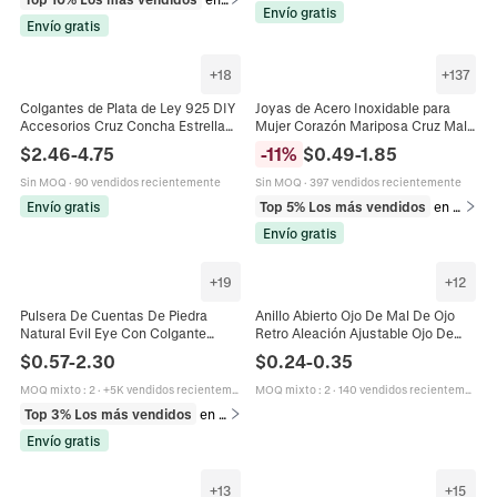
Envío gratis
Envío gratis
+
18
+
137
Colgantes de Plata de Ley 925 DIY
Joyas de Acero Inoxidable para
Accesorios Cruz Concha Estrella
Mujer Corazón Mariposa Cruz Mal
de Mar Circonia Charms para
de Ojo Zirconia Concha Collar
$
2.46
-
4.75
-
11
%
$
0.49
-
1.85
Collar Pulsera Fabricación de
Pulsera Tobillera Pendientes
Joyería
Accesorios
Sin MOQ
·
90 vendidos recientemente
Sin MOQ
·
397 vendidos recientemente
Envío gratis
Top 5% Los más vendidos
en Juegos de joyería
Envío gratis
+
19
+
12
Pulsera De Cuentas De Piedra
Anillo Abierto Ojo De Mal De Ojo
Natural Evil Eye Con Colgante
Retro Aleación Ajustable Ojo De
Aleación Y Cristales Joyería
Dragón Gótico Punk Joyería
$
0.57
-
2.30
$
0.24
-
0.35
Protección Nazar Para Mujeres
Dominante Para Hombres
Hombres
MOQ mixto
:
2
·
+5K vendidos recientemente
MOQ mixto
:
2
·
140 vendidos recientemente
Top 3% Los más vendidos
en Pulseras
Envío gratis
+
13
+
15