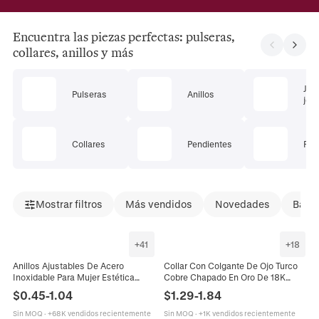
Encuentra las piezas perfectas: pulseras,
collares, anillos y más
Jue
Pulseras
Anillos
joye
Collares
Pendientes
Pie
Mostrar filtros
Más vendidos
Novedades
Bajad
+
41
+
18
Anillos Ajustables De Acero
Collar Con Colgante De Ojo Turco
Inoxidable Para Mujer Estética
Cobre Chapado En Oro De 18K
Minimalista Corazón Ojo Turco
Zirconia Esmalte Joyería Bohemia
$
0.45
-
1.04
$
1.29
-
1.84
Hoja Geométrica Esmalte Joyería
Étnica Para Mujer
Sin MOQ
·
+68K vendidos recientemente
Sin MOQ
·
+1K vendidos recientemente