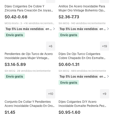
Dijes Colgantes De Cobre Y
Anillos De Acero Inoxidable Para
Zirconia Para Creación De Joyas
Mujer Oro Vintage Bohemio Ojo
DIY Cruz Estrella Luna Rayo Ojo
Turco Sol Luna Lapislázuli Piedra
$
0.42
-
0.68
$
2.36
-
7.73
Turco Triángulo
Natural Joyería
MOQ mixto
:
3
·
+1K vendidos recientemente
Sin MOQ
·
140 vendidos recientemente
Top 5% Los más vendidos
en Dijes
Top 5% Los más vendidos
en Anillos
Envío gratis
Envío gratis
+
6
+
19
Pendientes de Ojo Turco de Acero
Dijes De Ojo Turco Colgantes
Inoxidable para Mujer Vintage
Cobre Chapado En Oro Esmalte
Bañado en Oro Perla Artificial
Zirconia Cúbica Nazar Boho DIY
$
3.14
-
5.89
$
0.60
-
1.31
Diamantes Joyería
Accesorios Para Hacer Joyas
Sin MOQ
·
28 vendidos recientemente
Sin MOQ
·
489 vendidos recientemente
Envío gratis
Top 5% Los más vendidos
en Dijes
Envío gratis
+
10
+
9
Conjunto De Collar Y Pendientes
Dijes Colgantes DIY Acero
Acero Inoxidable Chapado En Oro
Inoxidable Esmalte Pedrería Pez
Estrella Luna Corazón Ojo Hamsa
Sandía Mal de Ojo Corazón Good
$
1.45
$
0.95
-
1.60
Infinito Mariposa Joyas
Luck Suministros Joyería