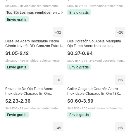
Estilo Vacaciones De Playa
Para Hacer Joyas
Sin MOQ
·
111 vendidos recientemente
MOQ mixto
:
3
·
73 vendidos recientemente
Top 3% Los más vendidos
en Pendientes
Envío gratis
Envío gratis
+
32
+
26
Dijes De Acero Inoxidable Piedra
Dije Corazón Sol Abeja Mariquita
Circón Joyería DIY Corazón Estrella
Ojo Turco Acero Inoxidable
Luna Mal De Ojo Cruz Estilo Ins
Chapado En Oro Esmalte Dijes DIY
$
1.05
-
2.12
$
0.37
-
0.94
Para Joyería
Sin MOQ
·
464 vendidos recientemente
MOQ mixto
:
5
·
346 vendidos recientemente
Envío gratis
Envío gratis
+
6
+
15
Brazalete De Ojo Turco Acero
Collar Colgante Corazón Acero
Inoxidable Chapado En Oro
Inoxidable Chapado En Oro 18K
Esmalte Cristales Joyería Retro
Esmalte Colorido True Love Joyas
$
2.23
-
2.36
$
0.60
-
3.59
Vintage Abierto Para Mujeres
De Moda Para Mujer Hombre
Sin MOQ
·
35 vendidos recientemente
Sin MOQ
·
805 vendidos recientemente
Envío gratis
Envío gratis
+
45
+
15