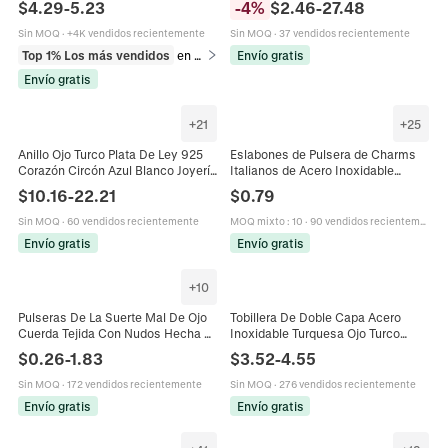
$
4.29
-
5.23
-
4
%
$
2.46
-
27.48
Lujo Para Mujer
Bohemio Mujer Joyería
Sin MOQ
·
+4K vendidos recientemente
Sin MOQ
·
37 vendidos recientemente
Top 1% Los más vendidos
en Pulseras
Envío gratis
Envío gratis
+
21
+
25
Anillo Ojo Turco Plata De Ley 925
Eslabones de Pulsera de Charms
Corazón Circón Azul Blanco Joyería
Italianos de Acero Inoxidable
De Moda Minimalista Para Mujer
Charms de Joyería Modular DIY
$
10.16
-
22.21
$
0.79
Amuleto De Protección
Corazón Flor Cruz Mal de Ojo Fresa
Eslabón para Hacer Pulseras
Sin MOQ
·
60 vendidos recientemente
MOQ mixto
:
10
·
90 vendidos recientemente
Mujeres Accesorios
Envío gratis
Envío gratis
+
10
Pulseras De La Suerte Mal De Ojo
Tobillera De Doble Capa Acero
Cuerda Tejida Con Nudos Hecha A
Inoxidable Turquesa Ojo Turco
Mano Ajustable Protección
Estrella Árbol De La Vida Joyería De
$
0.26
-
1.83
$
3.52
-
4.55
Cuentas De Resina Y Aleación
Playa Bohemia Para Mujeres
Sin MOQ
·
172 vendidos recientemente
Sin MOQ
·
276 vendidos recientemente
Envío gratis
Envío gratis