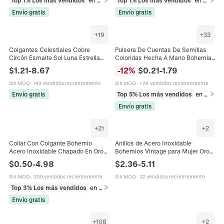
Top 1% Los más vendidos
en Pendientes
Top 1% Los más vendidos
en Pendientes
Envío gratis
Envío gratis
+
19
+
33
Colgantes Celestiales Cobre
Pulsera De Cuentas De Semillas
Circón Esmalte Sol Luna Estrella
Coloridas Hecha A Mano Bohemia
Planeta Mal De Ojo Charms Para
Capas Múltiples Concha Evil Eye
$
1.21
-
8.67
-
12
%
$
0.21
-
1.79
Creación Joyas DIY Bohemio
Joyería Étnica De Playa Para
Mujeres Hombres Ajustable
Sin MOQ
·
143 vendidos recientemente
Sin MOQ
·
+2K vendidos recientemente
Envío gratis
Top 5% Los más vendidos
en Pulseras
Envío gratis
+
21
+
2
Collar Con Colgante Bohemio
Anillos de Acero Inoxidable
Acero Inoxidable Chapado En Oro
Bohemios Vintage para Mujer Oro
18K Cuerda Trenzada Concha
Lapislázuli Mal de Ojo Sol Luna
$
0.50
-
4.98
$
2.36
-
5.11
Tortuga Mal de Ojo Playa Verano
Estrella Anillos Impermeables
Mujer
Joyería
Sin MOQ
·
309 vendidos recientemente
Sin MOQ
·
32 vendidos recientemente
Top 3% Los más vendidos
en Collares
Envío gratis
+
108
+
2