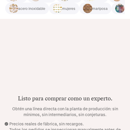
acero inoxidable
mujeres
mariposa
ma
Listo para comprar como un experto.
Obtén una línea directa con la planta de producción: sin
mínimos, sin intermediarios, sin conjeturas.
Precios reales de fábrica, sin recargos.
Todos los pedidos se inspeccionan manualmente antes de