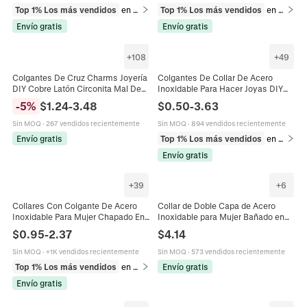
Top 1% Los más vendidos
en Anillos
Top 1% Los más vendidos
en Collares
Envío gratis
Envío gratis
+
108
+
49
Colgantes De Cruz Charms Joyería
Colgantes De Collar De Acero
DIY Cobre Latón Circonita Mal De
Inoxidable Para Hacer Joyas DIY
Ojo Virgen María Concha De
Sol Luna Estrella Corazon Ojo Turco
-
5
%
$
1.24
-
3.48
$
0.50
-
3.63
Abulón Religioso Diseño
Baño Oro 18K Circon Vintage
Sin MOQ
·
267 vendidos recientemente
Sin MOQ
·
894 vendidos recientemente
Envío gratis
Top 1% Los más vendidos
en Dijes
Envío gratis
+
39
+
6
Collares Con Colgante De Acero
Collar de Doble Capa de Acero
Inoxidable Para Mujer Chapado En
Inoxidable para Mujer Bañado en
Oro De 18K Circón Mariposa
Oro 18K Mal de Ojo Estrella Luna
$
0.95
-
2.37
$
4.14
Corazón Mal De Ojo Girasol Estrella
Mariposa Joyería
Joyería
Sin MOQ
·
+1K vendidos recientemente
Sin MOQ
·
573 vendidos recientemente
Top 1% Los más vendidos
en Collares
Envío gratis
Envío gratis