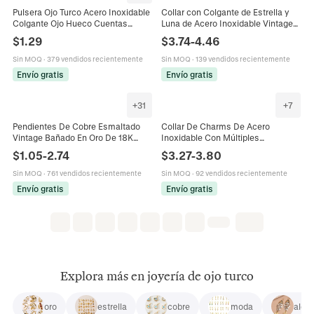
Pulsera Ojo Turco Acero Inoxidable
Collar con Colgante de Estrella y
Colgante Ojo Hueco Cuentas
Luna de Acero Inoxidable Vintage
Esmalte Colores Chapado En Oro
Martillado Chapado en Oro Strass
$
1.29
$
3.74
-
4.46
Joyería Moda Mujer
Perla Artificial Anillo
Sin MOQ
·
379 vendidos recientemente
Sin MOQ
·
139 vendidos recientemente
Envío gratis
Envío gratis
+
31
+
7
Pendientes De Cobre Esmaltado
Collar De Charms De Acero
Vintage Bañado En Oro De 18K
Inoxidable Con Múltiples
Geométrico Corazón Mal De Ojo
Colgantes Corazón Cruz Ojo
$
1.05
-
2.74
$
3.27
-
3.80
Botón Aro Joyería Para Mujer
Egipcio Retro Joyería Chapada En
Oro Para Mujer
Sin MOQ
·
761 vendidos recientemente
Sin MOQ
·
92 vendidos recientemente
Envío gratis
Envío gratis
Explora más en joyería de ojo turco
oro
estrella
cobre
moda
alea