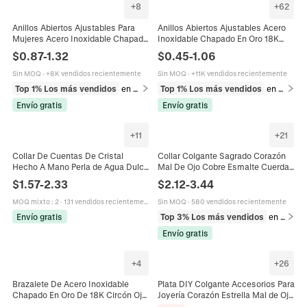
+
8
+
62
Anillos Abiertos Ajustables Para
Anillos Abiertos Ajustables Acero
Mujeres Acero Inoxidable Chapado
Inoxidable Chapado En Oro 18K
En Oro Esmalte Colorido Corazón
Minimalista Geométrico Corazón
$
0.87
-
1.32
$
0.45
-
1.06
Ojo Malvado Margaritas Joyería
Ojo Malvado Joyería Versátil Para
Mujer
Sin MOQ
·
+8K vendidos recientemente
Sin MOQ
·
+11K vendidos recientemente
Top 1% Los más vendidos
en Anillos
Top 1% Los más vendidos
en Anillos
Envío gratis
Envío gratis
+
11
+
21
Collar De Cuentas De Cristal
Collar Colgante Sagrado Corazón
Hecho A Mano Perla de Agua Dulce
Mal De Ojo Cobre Esmalte Cuerda
Natural Agua Dulce Colgante De
Tejida Colorida Joyas Boho Vintage
$
1.57
-
2.33
$
2.12
-
3.44
Concha Ojo Turco Acero Inoxidable
Para Mujer
316 Mujeres
MOQ mixto
:
2
·
131 vendidos recientemente
Sin MOQ
·
580 vendidos recientemente
Envío gratis
Top 3% Los más vendidos
en Collares
Envío gratis
+
4
+
26
Brazalete De Acero Inoxidable
Plata DIY Colgante Accesorios Para
Chapado En Oro De 18K Circón Ojo
Joyería Corazón Estrella Mal de Ojo
Turco Corte Esmeralda Joyería De
Charms Strass Incrustado