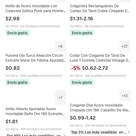
Anillo de Acero Inoxidable con
Colgantes Rectangulares De
Calavera Gótica Punk para Hombre
Cartas De Tarot Cobre Chapado En
Rock Biker Mal de Ojo Anillo de
Oro Esmalte Circonita Cúbica Ojo
$
2.98
$
1.31
-
2.16
Dedo de Diamantes Rétro
De Mal Corazón Estrella Dijes Para
Joyería DIY
Sin MOQ
·
63 vendidos recientemente
Sin MOQ
·
96 vendidos recientemente
Envío gratis
Envío gratis
+
8
+
27
Pulsera Ojo Turco Aleación Circón
Collar Con Colgante De Tarot De
Esmalte Mano De Fátima Ajustable
Luna Y Estrella Celestial Vintage De
Cuerda Trenzada Joyería Moda
Acero Inoxidable Chapado En Oro
$
0.82
-
5
%
$
0.62
-
2.72
Bohemio Protección
Esmalte Joyería Bohemia
Sin MOQ
·
256 vendidos recientemente
Sin MOQ
·
158 vendidos recientemente
Envío gratis
Envío gratis
+
13
+
7
Colgante Dije Acero Inoxidable
Anillo Abierto Ajustable Acero
Chapado Oro 18K Caballito De Mar
Inoxidable Baño Oro 18K Esmalte
Lazo Estrella Corazón Ojo Turco
$
0.99
-
1.42
Ojo Turco Serpiente Flor Hoja
Para Collar Pulsera DIY Joyería
$
1.81
Joyería Bohemia Retro Para
Sin MOQ
·
230 vendidos recientemente
Mujeres
Sin MOQ
·
335 vendidos recientemente
Top 3% Los más vendidos
en Dijes
Top 10% Los más vendidos
en Anillos