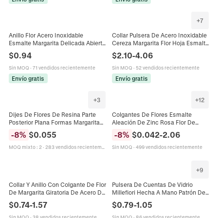
+
7
Anillo Flor Acero Inoxidable
Collar Pulsera De Acero Inoxidable
Esmalte Margarita Delicada Abierto
Cereza Margarita Flor Hoja Esmalte
Ajustable Joyas Moda Para
Colorido Encanto Fruta Planta
$
0.94
$
2.10
-
4.06
Mujeres Estilo Elegante Dulce
Cadena Delicada Joyería Para
Mujer
Sin MOQ
·
71 vendidos recientemente
Sin MOQ
·
52 vendidos recientemente
Envío gratis
Envío gratis
+
3
+
12
Dijes De Flores De Resina Parte
Colgantes De Flores Esmalte
Posterior Plana Formas Margarita
Aleación De Zinc Rosa Flor De
Girasol Para Manualidades DIY
Cerezo Margarita Rosa Para Hacer
-
8
%
$
0.055
-
8
%
$
0.042
-
2.06
Funda De Teléfono Pinzas Para El
Joyas Manualidades Llavero Collar
Pelo Decoración Fabricación De
MOQ mixto
:
2
·
283 vendidos recientemente
Sin MOQ
·
499 vendidos recientemente
Joyas Colorido
+
9
Collar Y Anillo Con Colgante De Flor
Pulsera De Cuentas De Vidrio
De Margarita Giratoria De Acero De
Millefiori Hecha A Mano Patrón De
Titanio Esmalte Circón Perla
Flores Margarita Colorida Elástica
$
0.74
-
1.57
$
0.79
-
1.05
Artificial Joyería Mujer
Joyería Bohemia Mujeres
Sin MOQ
·
38 vendidos recientemente
Sin MOQ
·
86 vendidos recientemente