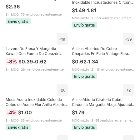
Inoxidable Incrustaciones Circonia
Estampado Cinta Satén Gargantilla
$
2.36
Joyas Florales Elegantes Para
Para Mujer Joyería Moda
$
1.49
-
1.81
Mujer Estilo De Viaje
Vacaciones
Sin MOQ
·
75 vendidos recientemente
MOQ mixto
:
5
·
100 vendidos recientemente
Envío gratis
Envío gratis
+
19
+
39
Llavero De Fresa Y Margarita
Anillos Abiertos De Cobre
Kawaii Con Forma De Corazón
Chapados En Plata Vintage Para
Aleación Resina Bolso Encanto
Mujer Dulce Lazo Calado Flor
-
8
%
$
0.39
-
0.62
$
0.62
-
1.34
Colgante Joyas Para Mujeres Niñas
Margarita Corazón Joyería Estética
Sin MOQ
·
264 vendidos recientemente
MOQ mixto
:
2
·
115 vendidos recientemente
Envío gratis
+
26
+
2
Moda Acero Inoxidable Colorido
Anillo Abierto Giratorio Cobre
Goteo de Aceite Flor Anillo Abierto
Circonita Margarita Abeja Ajustable
para Mujer Diseño de Nicho Lujo
Anillo Alivio De Ansiedad Para
-
4
%
$
1.00
$
1.79
Margarita Corazón Hoja Ajustable
Mujeres
Joyería
Sin MOQ
·
35 vendidos recientemente
MOQ mixto
:
3
·
55 vendidos recientemente
Envío gratis
Envío gratis