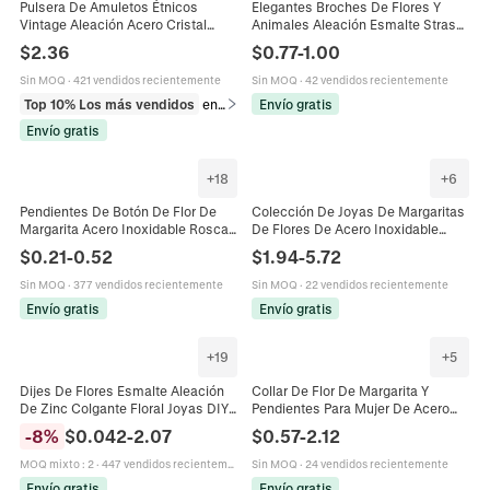
Pulsera De Amuletos Étnicos
Elegantes Broches De Flores Y
Vintage Aleación Acero Cristal
Animales Aleación Esmalte Strass
Corazón Margarita Libélula
Girasol Margarita Gato Mariposa
$
2.36
$
0.77
-
1.00
Colgante Joyería Para Mujeres
Alfileres Joyería Creativa Para
Mujer
Sin MOQ
·
421 vendidos recientemente
Sin MOQ
·
42 vendidos recientemente
Top 10% Los más vendidos
en Pulseras
Envío gratis
Envío gratis
+
18
+
6
Pendientes De Botón De Flor De
Colección De Joyas De Margaritas
Margarita Acero Inoxidable Rosca
De Flores De Acero Inoxidable
Posterior Hueco Floral Minimalista
Collar De Doble Capa Pulsera Y
$
0.21
-
0.52
$
1.94
-
5.72
Para Mujeres
Pendientes Para Mujer
Sin MOQ
·
377 vendidos recientemente
Sin MOQ
·
22 vendidos recientemente
Envío gratis
Envío gratis
+
19
+
5
Dijes De Flores Esmalte Aleación
Collar De Flor De Margarita Y
De Zinc Colgante Floral Joyas DIY
Pendientes Para Mujer De Acero
Collar Pulsera Llavero Cerezo
Inoxidable Con Circonitas Joyas
-
8
%
$
0.042
-
2.07
$
0.57
-
2.12
Margarita Rosa
Florales Elegantes
MOQ mixto
:
2
·
447 vendidos recientemente
Sin MOQ
·
24 vendidos recientemente
Envío gratis
Envío gratis