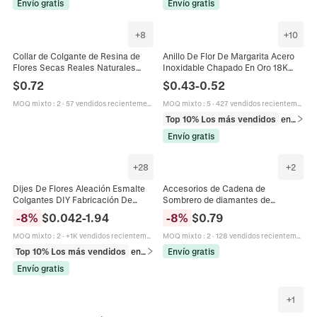
Envío gratis
Envío gratis
+
8
+
10
Collar de Colgante de Resina de
Anillo De Flor De Margarita Acero
Flores Secas Reales Naturales
Inoxidable Chapado En Oro 18K
Pequeño Girasol Margarita
Recortado Girasol Joyería De Dedo
$
0.72
$
0.43
-
0.52
Espécimen Joyería para Mujer
Fresco Elegante Para Mujeres
Regalo
MOQ mixto
:
2
·
57 vendidos recientemente
MOQ mixto
:
5
·
427 vendidos recientemente
Top 10% Los más vendidos
en Anillos
Envío gratis
+
28
+
2
Dijes De Flores Aleación Esmalte
Accesorios de Cadena de
Colgantes DIY Fabricación De
Sombrero de diamantes de
Joyas Floral Sakura Margarite Rosa
Imitación de Flor de Margarita a la
-
8
%
$
0.042
-
1.94
-
8
%
$
0.79
Forma Decoración
Moda para Mujer Colgante de
Corazón de Esmalte Joyería
MOQ mixto
:
2
·
+1K vendidos recientemente
MOQ mixto
:
2
·
128 vendidos recientemente
Top 10% Los más vendidos
en Colgantes
Envío gratis
Envío gratis
+
1