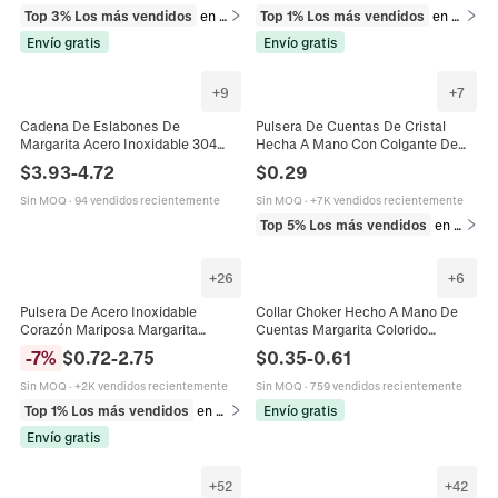
Top 3% Los más vendidos
en Juegos de joyería
Top 1% Los más vendidos
en Anillos
Envío gratis
Envío gratis
+
9
+
7
Cadena De Eslabones De
Pulsera De Cuentas De Cristal
Margarita Acero Inoxidable 304
Hecha A Mano Con Colgante De
Chapado En Oro 18K Esmalte
Margarita Y Cuentas De
$
3.93
-
4.72
$
0.29
Colorido Accesorios DIY
Craquelado Para Mujeres Niñas
Estilo Coreano Dulce
Sin MOQ
·
94 vendidos recientemente
Sin MOQ
·
+7K vendidos recientemente
Top 5% Los más vendidos
en Pulseras
+
26
+
6
Pulsera De Acero Inoxidable
Collar Choker Hecho A Mano De
Corazón Mariposa Margarita
Cuentas Margarita Colorido
Amuleto Ajustable Chapado En Oro
Bohemio Aleación Cadena De
-
7
%
$
0.72
-
2.75
$
0.35
-
0.61
Joyería Mujeres Tendencia Retro
Extensión Joyería Para Mujer
Francés Regalo
Sin MOQ
·
+2K vendidos recientemente
Sin MOQ
·
759 vendidos recientemente
Top 1% Los más vendidos
en Pulseras
Envío gratis
Envío gratis
+
52
+
42