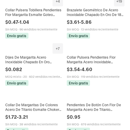
+
4
+
19
Collar Pulsera Tobillera Pendientes
Brazalete Geométrico De Acero
Flor Margarita Esmalte Goteo
Inoxidable Chapado En Oro De 18K
Aceite Aleación Cadena Oro Estilo
Brazalete Abierto De Onda Hueca
$
0.47
-
1.04
$
3.61
-
5.86
Bohemio Dulce Para Mujer
Con Circón Concha Margarita
Sin MOQ
·
96 vendidos recientemente
Sin MOQ
·
13 vendidos recientemente
Envío gratis
Envío gratis
+
7
Dijes De Margarita Acero
Collar Pulsera Pendientes Flor
Inoxidable Chapado En Oro
Margarita Acero Inoxidable
Esmalte Diminuto Colorido Para
Chapado Oro 18K Esmalte Circón
$
0.082
$
3.54
-
4.60
Hacer Joyas DIY Pendientes
Joyería Floral Para Mujer
MOQ mixto
:
20
·
602 vendidos recientemente
Sin MOQ
·
119 vendidos recientemente
Envío gratis
Envío gratis
Collar De Margaritas De Colores
Pendientes De Botón Con Flor De
Acero De Titanio Esmalte Choker
Margarita Acero De Titanio
Floral Joyería De Verano Para Mujer
Minimalista Estilo Bosque Pequeña
$
1.72
-
3.21
$
0.95
Joyería Floral Para Mujeres
Hombres
Sin MOQ
·
38 vendidos recientemente
Sin MOQ
·
676 vendidos recientemente