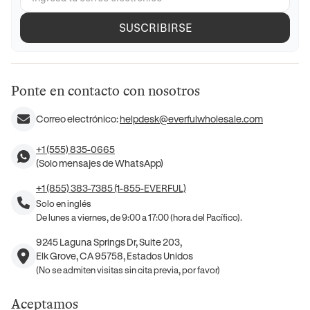
SUSCRIBIRSE
Ponte en contacto con nosotros
Correo electrónico:
helpdesk@everfulwholesale.com
+1 (555) 835-0665
(Solo mensajes de WhatsApp)
+1 (855) 383-7385 (1-855-EVERFUL)
Solo en inglés
De lunes a viernes, de 9:00 a 17:00 (hora del Pacífico).
9245 Laguna Springs Dr, Suite 203,
Elk Grove, CA 95758, Estados Unidos
(No se admiten visitas sin cita previa, por favor)
Aceptamos