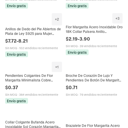
Envío gratis
Envío gratis
+
3
+
2
Flor Margarita Acero Inoxidable Oro
Anillos de Dedo del Pie Abiertos de
18K Collar Pulsera Anillo
Plata de Ley S925 para Mujer
Pendientes Poste De Pendiente
Ajustables Margarita Flor Doble
$
2.19
-
3.90
$
7.72
-
8.21
Plata De Ley 925 Mujeres
Capa Diamantes de Imitación
Sin MOQ
·
39 vendidos recientemente
Joyería de Playa de Verano
Sin MOQ
·
102 vendidos recientemente
Envío gratis
Envío gratis
+
1
Pendientes Colgantes De Flor
Broche De Corazón De Lujo Y
Margarita Minimalista Cobre
Pendientes De Botón De Margarita
Chapado En Oro Esmalte Joyería
De Aleación Con Diamantes De
$
0.37
$
0.71
Fresca Elegante Para Mujer
Imitación Y Cristal Artificial Para
Banquete De Boda Joyería De
Sin MOQ
·
364 vendidos recientemente
Sin MOQ
·
76 vendidos recientemente
Mujer
Envío gratis
Collar Colgante Bufanda Acero
Brazalete De Flor Margarita Acero
Inoxidable Sol Corazón Margarita