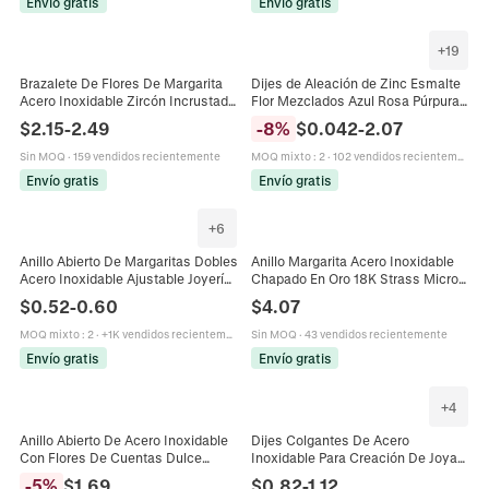
Envío gratis
Envío gratis
+
19
Brazalete De Flores De Margarita
Dijes de Aleación de Zinc Esmalte
Acero Inoxidable Zircón Incrustado
Flor Mezclados Azul Rosa Púrpura
Hebilla De Bisagra Joyería Elegante
Blanco Floral Margarita Rosa
$
2.15
-
2.49
-
8
%
$
0.042
-
2.07
Para Mujer
Colgantes Para DIY Creación de
Joyas Llavero Collar Accesorio
Sin MOQ
·
159 vendidos recientemente
MOQ mixto
:
2
·
102 vendidos recientemente
Joyería Mujer Regalos
Envío gratis
Envío gratis
+
6
Anillo Abierto De Margaritas Dobles
Anillo Margarita Acero Inoxidable
Acero Inoxidable Ajustable Joyería
Chapado En Oro 18K Strass Micro
De Moda Minimalista Para Mujeres
Pavé Floral Retro Elegante Joyería
$
0.52
-
0.60
$
4.07
Para Mujeres Moda
MOQ mixto
:
2
·
+1K vendidos recientemente
Sin MOQ
·
43 vendidos recientemente
Envío gratis
Envío gratis
+
4
Anillo Abierto De Acero Inoxidable
Dijes Colgantes De Acero
Con Flores De Cuentas Dulce
Inoxidable Para Creación De Joyas
Ajustable Joyería De Dedo
DIY Impermeable Hipoalergénico
-
5
%
$
1.69
$
0.82
-
1.12