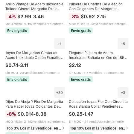
Anillo Vintage De Acero Inoxidable
Pulsera De Charms De Aleación
Tallado Girasol Margarita Estilo
Con Colgantes De Margarita
Punk Retro Joyería Étnica Para
Elefante Corazón Joyería De
-
4
%
$
2.99
-
3.46
-
3
%
$
0.92
-
2.15
Mujeres
Cuentas Para Mujeres Niñas Estilo
Casual
MOQ mixto
:
3
·
137 vendidos recientemente
MOQ mixto
:
3
·
52 vendidos recientemente
Envío gratis
Envío gratis
+
1
+
5
Joyas De Margaritas Giratorias
Elegante Pulsera de Acero
Acero Inoxidable Circón Esmalte
Inoxidable Bañada en Oro de 18K
Collar Pendientes Anillo Pulsera
con Margaritas de Esmalte y
$
0.74
-
3.11
$
2.12
Mujeres Accesorio Floral
Corazones para Mujer Joyería
Ajustable
Sin MOQ
·
20 vendidos recientemente
Sin MOQ
·
+1K vendidos recientemente
Envío gratis
Envío gratis
+
30
+
3
Dijes De Abeja Y Flor De Margarita
Colección Joyas Flor Con Circonita
Para Hacer Joyas Colgantes De
Rosa Blanca Collar Pendientes
Aleación De Zinc Esmalte Para
Aleación Y Anillo Ajustable Para
-
8
%
$
0.014
-
8.38
$
0.25
-
1.47
Pendientes Pulseras DIY
Mujer Estilo Margarita Elegante
MOQ mixto
:
2
·
612 vendidos recientemente
Sin MOQ
·
154 vendidos recientemente
Top 3% Los más vendidos
en Dijes
Top 10% Los más vendidos
en Juegos de joyería