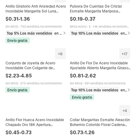
Anillo Giratorio Anti Ansiedad Acero
Pulsera De Cuentas De Cristal
Inoxidable Margarita Sol Luna
Esmalte Margarita Mariposa
Estrella Celestial Rotativo Joyería
Colgante Floral Joyería Ajustable
$
0.31
-
1.36
$
0.19
-
0.37
Fidget Unisex
Para Mujeres Niñas
Sin MOQ
·
753 vendidos recientemente
MOQ mixto
:
3
·
+1K vendidos recientemente
Top 5% Los más vendidos
en Anillos
Top 10% Los más vendidos
en Pulseras
Envío gratis
+
9
+
17
Conjunto de Joyería de Acero
Anillo De Flor De Acero Inoxidable
Inoxidable Con Colgante de
Ajustable Abierto Margarita Girasol
Margarita Cactus Girasol Strass
Esmalte Joyería Minimalista Para
$
2.23
-
4.85
$
0.81
-
2.62
Collar Pendientes para Mujer
Mujeres
Sin MOQ
·
275 vendidos recientemente
Sin MOQ
·
551 vendidos recientemente
Envío gratis
Top 10% Los más vendidos
en Anillos
Envío gratis
+
4
Anillo Flor Hueca Acero Inoxidable
Collar Margaritas Esmalte Aleación
Chapado Oro 18K Apertura
Bohemio Colorido Floral Cadena
Ajustable Margarita Joyería
Clavícula Joyería Moda Para
$
0.45
-
0.73
$
0.73
-
1.26
Minimalista Mujer
Mujeres Y Niñas