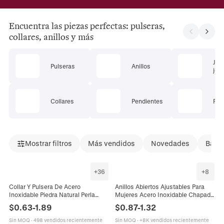
Encuentra las piezas perfectas: pulseras,
collares, anillos y más
Jue
Pulseras
Anillos
joye
Collares
Pendientes
Pie
Mostrar filtros
Más vendidos
Novedades
Bajad
+
36
+
8
Collar Y Pulsera De Acero
Anillos Abiertos Ajustables Para
Inoxidable Piedra Natural Perla
Mujeres Acero Inoxidable Chapado
Artificial Colorida Flor De Margarita
En Oro Esmalte Colorido Corazón
$
0.63
-
1.89
$
0.87
-
1.32
Joyería Dopamina Para Mujeres
Ojo Malvado Margaritas Joyería
Sin MOQ
·
498 vendidos recientemente
Sin MOQ
·
+8K vendidos recientemente