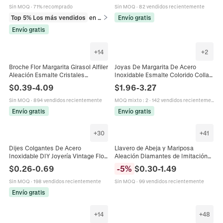
Sin MOQ
·
71% recomprado
Sin MOQ
·
82 vendidos recientemente
Top 5% Los más vendidos
en Anillos
Envío gratis
Envío gratis
+
14
+
2
Broche Flor Margarita Girasol Alfiler
Joyas De Margarita De Acero
Aleación Esmalte Cristales
Inoxidable Esmalte Colorido Collar
Diamantes Imitación Joyería Moda
Pulsera Tobillera Accesorios De
$
0.39
-
4.09
$
1.96
-
3.27
Decoración Ropa Mujer
Estilo Dulce Para Mujeres
Sin MOQ
·
894 vendidos recientemente
MOQ mixto
:
2
·
142 vendidos recientemente
Envío gratis
Envío gratis
+
30
+
41
Dijes Colgantes De Acero
Llavero de Abeja y Mariposa
Inoxidable DIY Joyería Vintage Flor
Aleación Diamantes de Imitación
Corazón Hoja Rosa Margarita
Esmalte Margarita Panal Adorno de
$
0.26
-
0.69
-
5
%
$
0.30
-
1.49
Tulipán Para Collar Pulsera
Bolso para Mujer Regalo del Día de
Pendientes
la Madre
Sin MOQ
·
198 vendidos recientemente
Sin MOQ
·
99 vendidos recientemente
Envío gratis
+
14
+
48