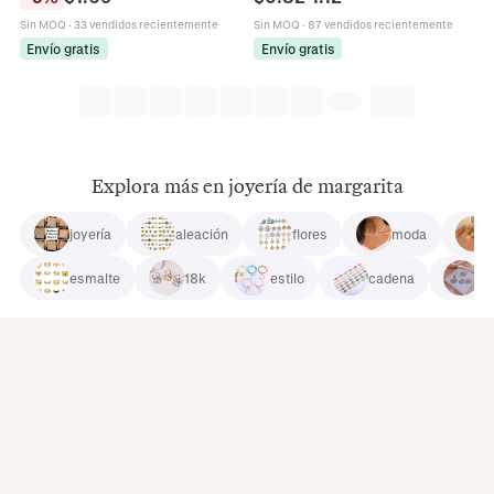
Margarita Para Mujeres Regalo
Formas Flores Rosa Lazo Margarita
Sin MOQ
·
33 vendidos recientemente
Sin MOQ
·
87 vendidos recientemente
Envío gratis
Envío gratis
Explora más en joyería de margarita
joyería
aleación
flores
moda
esmalte
18k
estilo
cadena
el