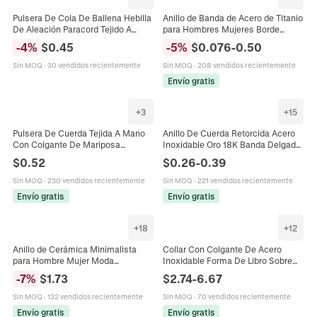
Pulsera De Cola De Ballena Hebilla
Anillo de Banda de Acero de Titanio
De Aleación Paracord Tejido A
para Hombres Mujeres Borde
Mano Estilo Marinero Náutico Para
Biselado Pulido Cepillado Anillo de
-
4
%
$
0.45
-
5
%
$
0.076
-
0.50
Hombres Mujeres
Pareja Joyería Regalo
Sin MOQ
·
30 vendidos recientemente
Sin MOQ
·
208 vendidos recientemente
Envío gratis
+
3
+
15
Pulsera De Cuerda Tejida A Mano
Anillo De Cuerda Retorcida Acero
Con Colgante De Mariposa
Inoxidable Oro 18K Banda Delgada
Ajustable Esmalte Aleación
Minimalista Mujeres Hombres
$
0.52
$
0.26
-
0.39
Rhinestone Joyería Para Hombres
Parejas Joyería Elegante
Mujeres
Sin MOQ
·
230 vendidos recientemente
Sin MOQ
·
221 vendidos recientemente
Envío gratis
Envío gratis
+
18
+
12
Anillo de Cerámica Minimalista
Collar Con Colgante De Acero
para Hombre Mujer Moda
Inoxidable Forma De Libro Sobre
Superficie Lisa Pulida Bombada
Abierto Chapado En Oro 18K
-
7
%
$
1.73
$
2.74
-
6.67
Joyería de Pareja Blanco Azul Rosa
Corazón Grabado Regalo
Romántico Parejas
Sin MOQ
·
132 vendidos recientemente
Sin MOQ
·
70 vendidos recientemente
Envío gratis
Envío gratis