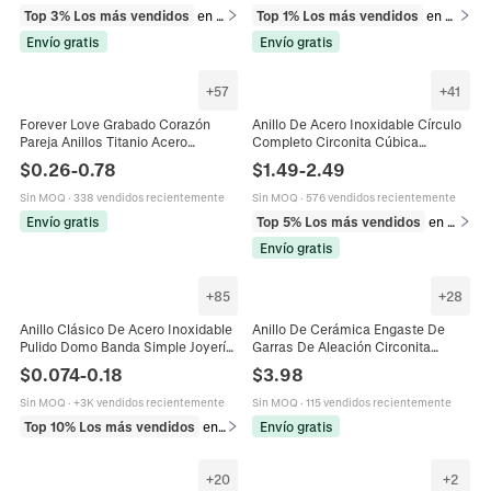
Top 3% Los más vendidos
en Anillos
Top 1% Los más vendidos
en Anillos
Envío gratis
Envío gratis
+
57
+
41
Forever Love Grabado Corazón
Anillo De Acero Inoxidable Círculo
Pareja Anillos Titanio Acero
Completo Circonita Cúbica
Inoxidable Circonia Alianza Joyería
Cuadrada Banda De Eternidad Para
$
0.26
-
0.78
$
1.49
-
2.49
Regalo Hombres Mujeres
Parejas Joyería Moda Simple
Sin MOQ
·
338 vendidos recientemente
Sin MOQ
·
576 vendidos recientemente
Envío gratis
Top 5% Los más vendidos
en Anillos
Envío gratis
+
85
+
28
Anillo Clásico De Acero Inoxidable
Anillo De Cerámica Engaste De
Pulido Domo Banda Simple Joyería
Garras De Aleación Circonita
Minimalista Para Hombres Mujeres
Cúbica Redonda Joyería Moderna
$
0.074
-
0.18
$
3.98
Pareja Boda
Minimalista Para Mujeres Parejas
Sin MOQ
·
+3K vendidos recientemente
Sin MOQ
·
115 vendidos recientemente
Top 10% Los más vendidos
en Anillos
Envío gratis
+
20
+
2