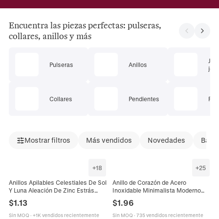
Encuentra las piezas perfectas: pulseras,
collares, anillos y más
Jue
Pulseras
Anillos
joye
Collares
Pendientes
Pie
Mostrar filtros
Más vendidos
Novedades
Bajad
+
18
+
25
Anillos Apilables Celestiales De Sol
Anillo de Corazón de Acero
Y Luna Aleación De Zinc Estrás
Inoxidable Minimalista Moderno
Zircón Azul Joyería Para Parejas
Chapado en Oro Con Diamantes de
$
1.13
$
1.96
Mujeres Hombres
Imitación de Colores Incrustados
Joyería
Sin MOQ
·
+1K vendidos recientemente
Sin MOQ
·
735 vendidos recientemente