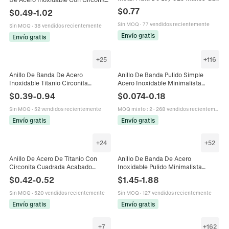
Forman Una Forma De Corazón
Cúbica Cuadrada De Corte
$
0.77
$
0.49
-
1.02
Joyas De Moda Para Parejas
Princesa Joyería Moda
Sin MOQ
·
77 vendidos recientemente
Sin MOQ
·
38 vendidos recientemente
Envío gratis
Envío gratis
+
25
+
116
Anillo De Banda De Acero
Anillo De Banda Pulido Simple
Inoxidable Titanio Circonita
Acero Inoxidable Minimalista
Esmerilado Grabado I Love You
Superficie Domo Lisa Joyería De
$
0.39
-
0.94
$
0.074
-
0.18
Joyas De Promesa Para Parejas
Moda Unisex Pareja
Sin MOQ
·
52 vendidos recientemente
MOQ mixto
:
2
·
268 vendidos recientemente
Envío gratis
Envío gratis
+
24
+
52
Anillo De Acero De Titanio Con
Anillo De Banda De Acero
Circonita Cuadrada Acabado
Inoxidable Pulido Minimalista
Cepillado Banda Minimalista Para
Joyería De Pareja Para Hombres Y
$
0.42
-
0.52
$
1.45
-
1.88
Parejas Joyería Moderna
Mujeres
Sin MOQ
·
520 vendidos recientemente
Sin MOQ
·
127 vendidos recientemente
Envío gratis
Envío gratis
+
7
+
162