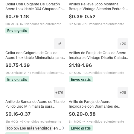
Collar Con Colgante De Corazón
Anillos Relieve Lobo Montaña
Acero Inoxidable 304 Chapado En
Bosque Vintage Aleación Pedrería
Oro De 18K Joyería Minimalista
Estilo Desierto Joyas Para
$
0.79
-
1.18
$
0.39
-
0.52
Pulida Espejo Para Mujeres
Hombres Mujeres Pareja
Sin MOQ
·
670 vendidos recientemente
Sin MOQ
·
310 vendidos recientemente
Envío gratis
+
6
+
20
Collar con Colgante de Cruz de
Anillos de Pareja de Cruz de Acero
Acero Inoxidable Minimalista para
Inoxidable Vintage Diseño Calado
Parejas Unisex Metal Pulido Joyería
para Hombre Mujer Negro Plata
$
0.75
-
1.39
$
1.18
-
1.96
Religiosa Regalo Collar de Cruz
Pulido Cepillado Joyería de Boda
MOQ mixto
:
2
·
47 vendidos recientemente
Sin MOQ
·
103 vendidos recientemente
Envío gratis
Envío gratis
+
176
+
28
Anillo de Banda de Acero de Titanio
Anillo de Pareja de Acero
Pulido Liso Minimalista para
Inoxidable con Diamantes de
Hombre Mujer Pareja Joyería de
Imitación Chapado en Oro Plata
$
0.16
-
0.37
$
0.29
-
0.58
Dedo Geométrica Simple
Simple Minimalista para Hombre
Mujer Joyería
Sin MOQ
·
+7K vendidos recientemente
Sin MOQ
·
+1K vendidos recientemente
Top 5% Los más vendidos
en Anillos
Envío gratis