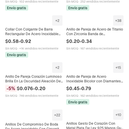
Sin MOQ
·
102 vendidos recientemente
Sin MOQ
·
252 vendidos recientemente
Envío gratis
Envío gratis
+
2
+
38
Collar Con Colgante De Barra
Anillo de Pareja de Acero de Titanio
Rectangular De Acero Inoxidable
Con Zirconia Banda de
Grabado I Love You Forever Always
Compromiso de Acero Inoxidable
$
0.58
-
0.92
$
0.20
-
0.34
Joyería De Pilar
Pulido Joyería de Regalo
Sin MOQ
·
+1K vendidos recientemente
Sin MOQ
·
167 vendidos recientemente
Envío gratis
+
2
+
15
Anillo De Pareja Corazón Luminoso
Anillo de Pareja de Acero
Brilla En La Oscuridad Aleación De
Inoxidable Bicolor con Diamantes
Zinc Anillo Ajustable Joyería
de Imitación Banda Minimalista
-
5
%
$
0.076
-
0.20
$
0.45
-
0.79
Romántica
Incrustada para Hombre Mujer
Joyería de Moda Regalo
Sin MOQ
·
746 vendidos recientemente
Sin MOQ
·
162 vendidos recientemente
Envío gratis
+
10
+
22
Anillos Gesto De Corazón Con
Anillos De Compromiso De Boda
Metal Plata De Ley 925 Manos Que
De Acero Inoxidable Con Circonita