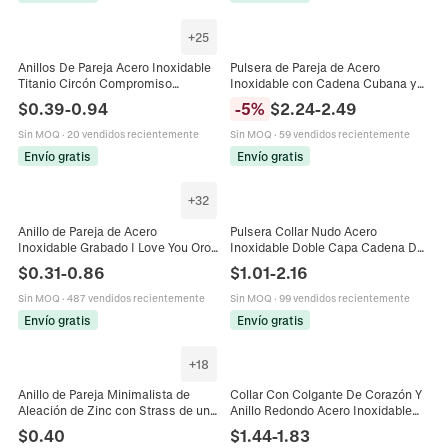
+
25
Anillos De Pareja Acero Inoxidable
Pulsera de Pareja de Acero
Titanio Circón Compromiso
Inoxidable con Cadena Cubana y
Promesa Anillo Textura Esmerilada
Placa ID con Strass Joyería de
$
0.39
-
0.94
-
5
%
$
2.24
-
2.49
Patrón Grabado Joyería Amantes
Moda Geométrica Minimalista para
Mujer y Hombre
Sin MOQ
·
20 vendidos recientemente
Sin MOQ
·
59 vendidos recientemente
Envío gratis
Envío gratis
+
32
Anillo de Pareja de Acero
Pulsera Collar Nudo Acero
Inoxidable Grabado I Love You Oro
Inoxidable Doble Capa Cadena De
Plata Diamantes de Imitación
Serpiente Joyería De Pareja
$
0.31
-
0.86
$
1.01
-
2.16
Joyería de Moda Regalo
Ajustable Regalo San Valentín
Sin MOQ
·
487 vendidos recientemente
Sin MOQ
·
99 vendidos recientemente
Envío gratis
Envío gratis
+
18
Anillo de Pareja Minimalista de
Collar Con Colgante De Corazón Y
Aleación de Zinc con Strass de una
Anillo Redondo Acero Inoxidable
Sola Fila para Mujer Chapado en
Chapado En Oro De 18K Joyería De
$
0.40
$
1.44
-
1.83
Oro Rosa Oro Plata Anillo de Moda
Moda Para Mujer Pareja