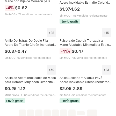
Mano con Dije de Corazón para
Acero Inoxidable Esmalte Colorido
Parejas Hombres Mujeres Cuerda
Pride LGBTQ+ Joyería Para Unisex
-
4
%
$
0.62
$
1.37
-
1.62
Ajustable Joyería Minimalista
Parejas
Regalo
Sin MOQ
·
172 vendidos recientemente
Sin MOQ
·
158 vendidos recientemente
Envío gratis
+
28
+
15
Anillo De Estrás De Doble Fila
Pulsera de Cuerda Trenzada a
Acero De Titanio Circón Incrustado
Mano Ajustable Minimalista Estilo
Pulido Joyería De Moda Minimalista
Náutico Hebilla de Aleación Pulsera
$
0.37
-
0.47
-
41
%
$
0.47
Para Hombres Mujeres Parejas
Tejida para Hombre Mujer
Estudiantes Regalo
Sin MOQ
·
92 vendidos recientemente
Sin MOQ
·
132 vendidos recientemente
+
50
+
23
Anillo de Acero Inoxidable de Moda
Anillo Solitario Y Alianza Pavé
para Hombre Mujer con Circonita
Acero Inoxidable Circón Incrustado
Strass Incrustados Anillo de Banda
Chapado En Oro Compromiso Boda
$
0.25
-
1.12
$
2.05
-
2.89
Elegante Joyería de Pareja
Joyas De Moda Para Parejas
MOQ mixto
:
2
·
83 vendidos recientemente
Sin MOQ
·
50 vendidos recientemente
Envío gratis
Envío gratis