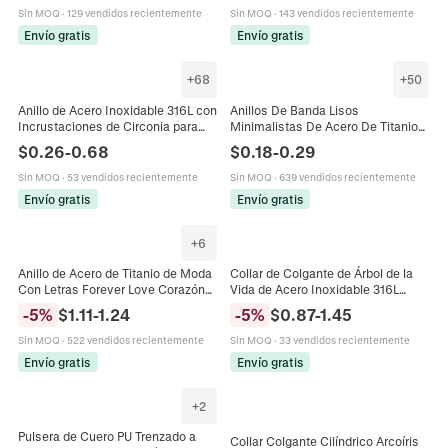
Sin MOQ
·
129 vendidos recientemente
Sin MOQ
·
143 vendidos recientemente
Envío gratis
Envío gratis
+
68
+
50
Anillo de Acero Inoxidable 316L con
Anillos De Banda Lisos
Incrustaciones de Circonia para
Minimalistas De Acero De Titanio
Parejas Anillo Geométrico
Pulidos Para Parejas Boda
$
0.26
-
0.68
$
0.18
-
0.29
Minimalista Oro Rosa Plata Negro
Compromiso Joyería Unisex
Joyería
Sin MOQ
·
53 vendidos recientemente
Sin MOQ
·
639 vendidos recientemente
Envío gratis
Envío gratis
+
6
Anillo de Acero de Titanio de Moda
Collar de Colgante de Árbol de la
Con Letras Forever Love Corazón
Vida de Acero Inoxidable 316L
Oro Plata Chapado Strass
Pareja Abrazándose Joyería
-
5
%
$
1.11
-
1.24
-
5
%
$
0.87
-
1.45
Incrustado Joyería Regalo
Redonda Estrella para Mujeres
Hombres Oro Plata
Sin MOQ
·
522 vendidos recientemente
Sin MOQ
·
33 vendidos recientemente
Envío gratis
Envío gratis
+
2
Pulsera de Cuero PU Trenzado a
Collar Colgante Cilíndrico Arcoíris