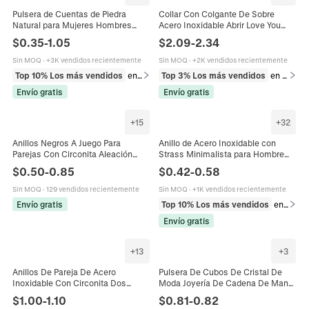
Pulsera de Cuentas de Piedra
Collar Con Colgante De Sobre
Natural para Mujeres Hombres
Acero Inoxidable Abrir Love You
Elástica Cristal de Sanación
Mensaje Secreto Tarjeta Relicario
$
0.35
-
1.05
$
2.09
-
2.34
Energía Joyería Regalo Pulsera de
Para Parejas Hombres Mujeres
Amistad de Pareja
Sin MOQ
·
+3K vendidos recientemente
Sin MOQ
·
+2K vendidos recientemente
Top 10% Los más vendidos
en Pulseras
Top 3% Los más vendidos
en Collares
Envío gratis
Envío gratis
+
15
+
32
Anillos Negros A Juego Para
Anillo de Acero Inoxidable con
Parejas Con Circonita Aleación
Strass Minimalista para Hombre
Bañada En Oro De 18K Y Joyas De
Mujer Moda Geométrico
$
0.50
-
0.85
$
0.42
-
0.58
Moda De Acero Inoxidable
Galvanizado Joyería de Pareja
Regalo
Sin MOQ
·
129 vendidos recientemente
Sin MOQ
·
+1K vendidos recientemente
Envío gratis
Top 10% Los más vendidos
en Anillos
Envío gratis
+
13
+
3
Anillos De Pareja De Acero
Pulsera De Cubos De Cristal De
Inoxidable Con Circonita Dos
Moda Joyería De Cadena De Mano
Tonos Oro Rosa Plata Hueco
De Cuentas Coloridas Geométricas
$
1.00
-
1.10
$
0.81
-
0.82
Filigrana Cepillado Joyería
Para Mujeres Hombres Parejas