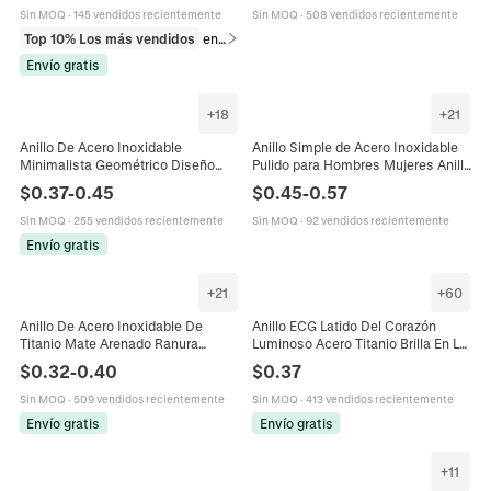
Sin MOQ
·
145 vendidos recientemente
Sin MOQ
·
508 vendidos recientemente
Top 10% Los más vendidos
en Anillos
Envío gratis
+
18
+
21
Anillo De Acero Inoxidable
Anillo Simple de Acero Inoxidable
Minimalista Geométrico Diseño
Pulido para Hombres Mujeres Anillo
Hueco Joyería De Moda Unisex
de Banda Minimalista Oro Plata
$
0.37
-
0.45
$
0.45
-
0.57
Para Hombres Mujeres Parejas
Negro Unisex Joyería de Anillo de
Pareja
Sin MOQ
·
255 vendidos recientemente
Sin MOQ
·
92 vendidos recientemente
Envío gratis
+
21
+
60
Anillo De Acero Inoxidable De
Anillo ECG Latido Del Corazón
Titanio Mate Arenado Ranura
Luminoso Acero Titanio Brilla En La
Central Pulida Joyería De Moda
Oscuridad Forma Corazón Joyería
$
0.32
-
0.40
$
0.37
Para Hombres Parejas
Para Parejas Unisex
Sin MOQ
·
509 vendidos recientemente
Sin MOQ
·
413 vendidos recientemente
Envío gratis
Envío gratis
+
11