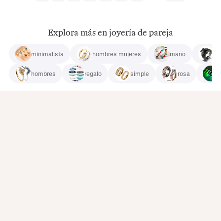
Explora más en joyería de pareja
minimalista
hombres mujeres
mano
18
hombres
regalo
simple
rosa