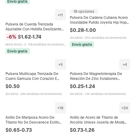
Envío gratis
18 opciones
+
11
Pulsera De Cadena Cubana Acero
Inoxidable Pulido Joyería Hip Hop
Pulsera de Cuerda Trenzada
Para Hombres Mujeres Parejas
Ajustable Con Hebilla Deslizante
$
0.28
-
1.00
Minimalista
de Acero Inoxidable Cordón Rojo
-
6
%
$
1.62
-
1.74
Sin MOQ
·
570 vendidos recientemente
de la Suerte Pulsera de Pareja
Envío gratis
MOQ mixto
:
2
·
119 vendidos recientemente
Envío gratis
+
5
+
4
Pulsera Multicapa Trenzada De
Pulsera De Magnetoterapia De
Cuero Gamuza Con Corazón E
Aleación De Zinc Eslabones
Infinito Joyería Informal Moda
Módulos Desmontables Para
$
0.50
$
0.25
-
1.24
Regalo Para Parejas Mujeres
Hombres Mujeres Parejas Estilo
Geométrico
Sin MOQ
·
344 vendidos recientemente
Sin MOQ
·
+1K vendidos recientemente
+
18
+
24
Anillo De Mariposa Acero De
Anillo de Acero de Titanio de
Titanio No Se Desvanece Estilo
Arcoíris Unisex Joyería de Moda
Minimalista Joyería Para Mujeres
Pulida para Parejas Regalo de Anillo
$
0.65
-
0.73
$
0.73
-
1.26
Pareja Moda Dedo
de Banda Tema Pride