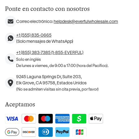
Ponte en contacto con nosotros
Correo electrónico:
helpdesk@everfulwholesale.com
+1 (555) 835-0665
(Solo mensajes de WhatsApp)
+1 (855) 383-7385 (1-855-EVERFUL)
Solo en inglés
De lunes a viernes, de 9:00 a 17:00 (hora del Pacífico).
9245 Laguna Springs Dr, Suite 203,
Elk Grove, CA 95758, Estados Unidos
(No se admiten visitas sin cita previa, por favor)
Aceptamos